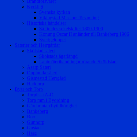
Brandförsvaret
Kyrkligt
Svenska kyrkan
Vikingstad Missionsförsamling
Historiska händelser
Så firades sekelskiftet 1800-1900
Konung Oscar II anländer till Bankeberg 1906
Sverigeloppet
Säterier och Herrgårdar
Skölstad säteri
Skölstads ägarlängd
Lantmäterihandlingar rörande Sköldstad
Åsarp Säteri
Opplunda säteri
Gismestad Herrgård
Haddorp
Byar och Torp
Torplista A-Ö
Torp mm i Byordning
Gårdar utan bytillhörighet
Bankeberg
Boo
Gunnorp
Gustad
Harg