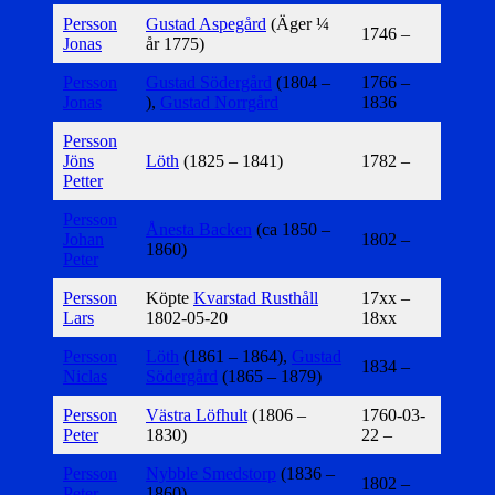
Persson
Gustad Aspegård
(Äger ¼
1746 –
Jonas
år 1775)
Persson
Gustad Södergård
(1804 –
1766 –
Jonas
),
Gustad Norrgård
1836
Persson
Jöns
Löth
(1825 – 1841)
1782 –
Petter
Persson
Ånesta Backen
(ca 1850 –
Johan
1802 –
1860)
Peter
Persson
Köpte
Kvarstad Rusthåll
17xx –
Lars
1802-05-20
18xx
Persson
Löth
(1861 – 1864),
Gustad
1834 –
Niclas
Södergård
(1865 – 1879)
Persson
Västra Löfhult
(1806 –
1760-03-
Peter
1830)
22 –
Persson
Nybble Smedstorp
(1836 –
1802 –
Peter
1860)