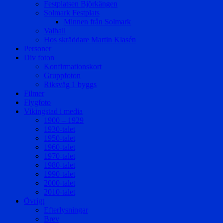
Festplatsen Björkängen
Solmark Festplats
Minnen från Solmark
Valhall
Hos skräddare Martin Klasén
Personer
Div foton
Konfirmationskort
Gruppfoton
Riksväg 1 byggs
Filmer
Flygfoto
Vikingstad i media
1900 – 1929
1930-talet
1950-talet
1960-talet
1970-talet
1980-talet
1990-talet
2000-talet
2010-talet
Övrigt
Efterlysningar
Brev