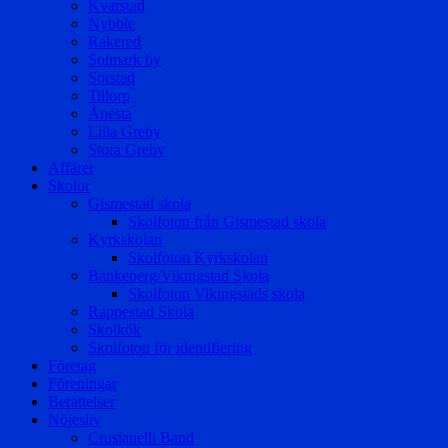
Kvarstad
Nybble
Rakered
Solmark by
Sörstad
Tillorp
Ånesta
Lilla Greby
Stora Greby
Affärer
Skolor
Gismestad skola
Skolfoton från Gismestad skola
Kyrkskolan
Skolfoton Kyrkskolan
Bankeberg/Vikingstad Skola
Skolfoton Vikingstads skola
Rappestad Skola
Skolkök
Skolfoton för identifiering
Företag
Föreningar
Berättelser
Nöjesliv
Crusianelli Band