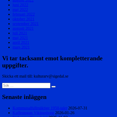
augusti 2022
juni 2022
maj 2022
februari 2022
oktober 2021
september 2021
augusti 2021
juli 2021
maj 2021
april 2021
mars 2021
Vi tar tacksamt emot kompletterande
uppgifter.
Skicka ett mail till: kulturarv@sigedal.se
Sök
Sök
efter:
Senaste inläggen
Kommunalfullmäktige 1950-talet
2026-07-31
Kaffestugan Vikingsborg
2026-01-26