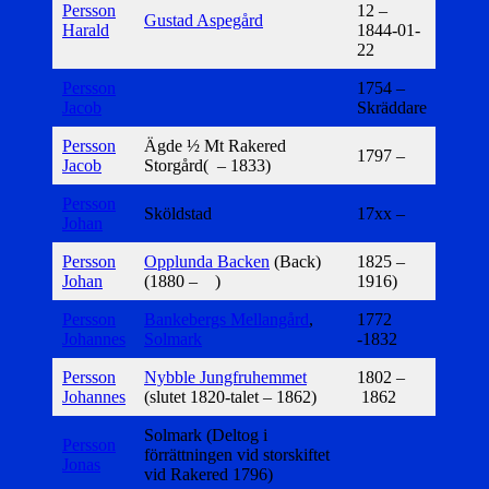
Persson
12 –
Gustad Aspegård
Harald
1844-01-
22
Persson
1754 –
Jacob
Skräddare
Persson
Ägde ½ Mt Rakered
1797 –
Jacob
Storgård( – 1833)
Persson
Sköldstad
17xx –
Johan
Persson
Opplunda Backen
(Back)
1825 –
Johan
(1880 – )
1916)
Persson
Bankebergs Mellangård
,
1772
Johannes
Solmark
-1832
Persson
Nybble Jungfruhemmet
1802 –
Johannes
(slutet 1820-talet – 1862)
1862
Solmark (Deltog i
Persson
förrättningen vid storskiftet
Jonas
vid Rakered 1796)