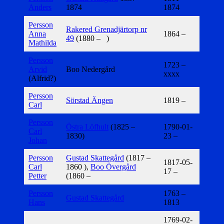
Anders
1874
1874
Persson
Rakered Grenadjärtorp nr
Anna
1864 –
49
(1880 – )
Mathilda
Persson
1723 –
Arvid
Boo Nedergård
xxxx
(Alfrid?)
Persson
Sörstad Ängen
1819 –
Carl
Persson
Östra Löfhult
(1825 –
1790-01-
Carl
1830)
23 –
Johan
Persson
Gustad Skattegård
(1817 –
1817-05-
Carl
1860 ),
Boo Övergård
17 –
Petter
(1860 –
Persson
1763 –
Gustad Skattegård
Hans
1813
1769-02-