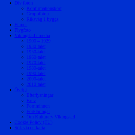
Div foton
Konfirmationskort
Gruppfoton
Riksväg 1 byggs
Filmer
Flygfoto
Vikingstad i media
1900 – 1929
1930-talet
1950-talet
1960-talet
1970-talet
1980-talet
1990-talet
2000-talet
2010-talet
Övrigt
Efterlysningar
Brev
Fornminnen
Förklaringar
Om Kulturarv Vikingstad
Cookie Policy (EU)
Sök via en karta