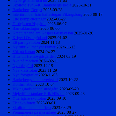
Nybergs affär och bil
2025-11-03
Skolfoto 1945-46 Bankebergs skola
2025-10-31
Bankeberg Berget
2025-09-28
Interiörbilder från kaffestugan Vikingsborg
2025-08-18
Lite kompletteringar
2025-06-27
Fastigheten Nygärde
2025-06-07
Banvaktarstugor
2025-06-06
Kreaturshandlare Kasper Gustavsson
2025-01-26
Kriget i Östergötland
2025-01-02
Ett par nya foton
2024-11-13
Ny rubrik i menyn: Filmer
2024-11-13
Sök på kartan
2024-04-27
Hitta till Hembygdsgården
2024-03-19
Åke på macken
2024-02-11
Nybble gård
2023-12-19
Nya klassfoton
2023-11-29
Nya fotografier
2023-11-05
Bankebergs smidesverkstad
2023-10-22
Konfirmation
2023-10-04
Vikingstads handelsträdgård
2023-09-29
Mejeriföreståndare Erik Nilsson
2023-09-23
Ytterligare skolfoton
2023-09-10
Fler skolfoton
2023-09-01
Skolfoton att identifiera
2023-08-29
Prenumerera på nya inlägg
2023-08-27