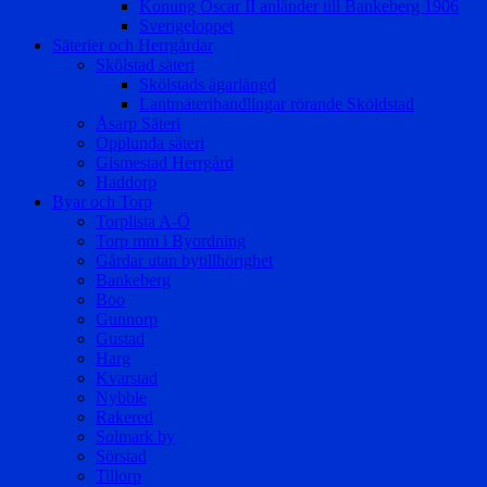
Konung Oscar II anländer till Bankeberg 1906
Sverigeloppet
Säterier och Herrgårdar
Skölstad säteri
Skölstads ägarlängd
Lantmäterihandlingar rörande Sköldstad
Åsarp Säteri
Opplunda säteri
Gismestad Herrgård
Haddorp
Byar och Torp
Torplista A-Ö
Torp mm i Byordning
Gårdar utan bytillhörighet
Bankeberg
Boo
Gunnorp
Gustad
Harg
Kvarstad
Nybble
Rakered
Solmark by
Sörstad
Tillorp