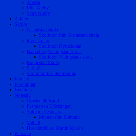
Ånesta
Lilla Greby
Stora Greby
Affärer
Skolor
Gismestad skola
Skolfoton från Gismestad skola
Kyrkskolan
Skolfoton Kyrkskolan
Bankeberg/Vikingstad Skola
Skolfoton Vikingstads skola
Rappestad Skola
Skolkök
Skolfoton för identifiering
Företag
Föreningar
Berättelser
Nöjesliv
Crusianelli Band
Festplatsen Björkängen
Solmark Festplats
Minnen från Solmark
Valhall
Hos skräddare Martin Klasén
Personer