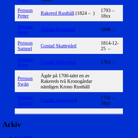
Persson
1793 –
Rakered Rusthåll
(1824 – )
Petter
18xx
Persson
Ånesta Björklund
1808 –
Petter
Persson
1814-12-
Gustad Skattegård
Samuel
25 –
Persson
Gustad Södergård
1763 –
Sven
Ägde på 1700-talet en av
Persson
Rakereds två Kronogårdar
Swän
nämligen Krono Rusthåll
Persson
1732 –
Gustad Aspegård
(
Zachris
18xx
Arkiv
juli 2026