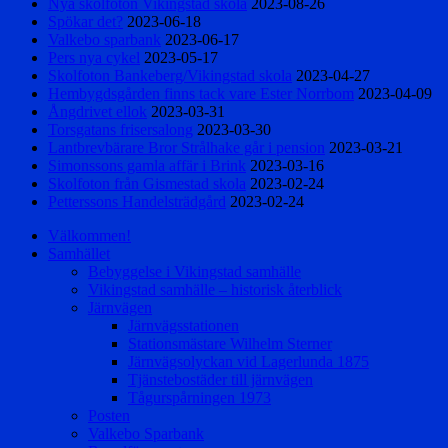
Nya skolfoton Vikingstad skola
2023-08-26
Spökar det?
2023-06-18
Valkebo sparbank
2023-06-17
Pers nya cykel
2023-05-17
Skolfoton Bankeberg/Vikingstad skola
2023-04-27
Hembygdsgården finns tack vare Ester Norrbom
2023-04-09
Ångdrivet ellok
2023-03-31
Torsgatans frisersalong
2023-03-30
Lantbrevbärare Bror Strålhake går i pension
2023-03-21
Simonssons gamla affär i Brink
2023-03-16
Skolfoton från Gismestad skola
2023-02-24
Petterssons Handelsträdgård
2023-02-24
Välkommen!
Samhället
Bebyggelse i Vikingstad samhälle
Vikingstad samhälle – historisk återblick
Järnvägen
Järnvägsstationen
Stationsmästare Wilhelm Sterner
Järnvägsolyckan vid Lagerlunda 1875
Tjänstebostäder till järnvägen
Tågurspårningen 1973
Posten
Valkebo Sparbank