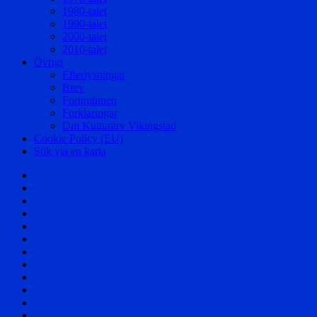
1980-talet
1990-talet
2000-talet
2010-talet
Övrigt
Efterlysningar
Brev
Fornminnen
Förklaringar
Om Kulturarv Vikingstad
Cookie Policy (EU)
Sök via en karta
Välkommen!
Samhället
Säterier
och
Byar
Herrgårdar
och
Affärer
Torp
Skolor
Företag
Föreningar
Berättelser
Nöjesliv
Personer
Div