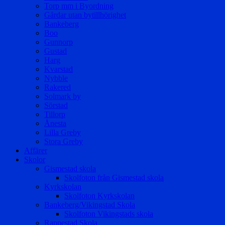
Torp mm i Byordning
Gårdar utan bytillhörighet
Bankeberg
Boo
Gunnorp
Gustad
Harg
Kvarstad
Nybble
Rakered
Solmark by
Sörstad
Tillorp
Ånesta
Lilla Greby
Stora Greby
Affärer
Skolor
Gismestad skola
Skolfoton från Gismestad skola
Kyrkskolan
Skolfoton Kyrkskolan
Bankeberg/Vikingstad Skola
Skolfoton Vikingstads skola
Rappestad Skola