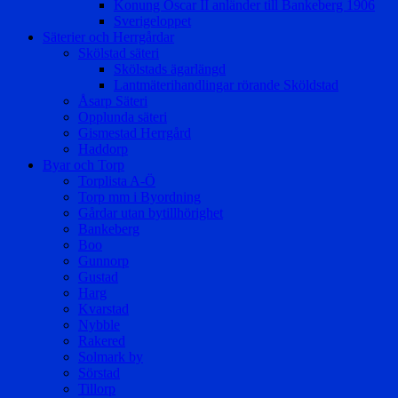
Konung Oscar II anländer till Bankeberg 1906
Sverigeloppet
Säterier och Herrgårdar
Skölstad säteri
Skölstads ägarlängd
Lantmäterihandlingar rörande Sköldstad
Åsarp Säteri
Opplunda säteri
Gismestad Herrgård
Haddorp
Byar och Torp
Torplista A-Ö
Torp mm i Byordning
Gårdar utan bytillhörighet
Bankeberg
Boo
Gunnorp
Gustad
Harg
Kvarstad
Nybble
Rakered
Solmark by
Sörstad
Tillorp