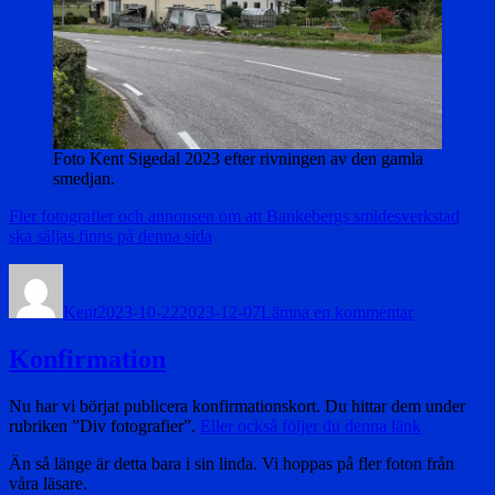
Foto Kent Sigedal 2023 efter rivningen av den gamla
smedjan.
Fler fotografier och annonsen om att Bankebergs smidesverkstad
ska säljas finns på denna sida
Författare
Publicerat
till
den
Bankebergs
Kent
2023-10-22
2023-12-07
Lämna en kommentar
smidesverk
Konfirmation
Nu har vi börjat publicera konfirmationskort. Du hittar dem under
rubriken ”Div fotografier”.
Eller också följer du denna länk
Än så länge är detta bara i sin linda. Vi hoppas på fler foton från
våra läsare.