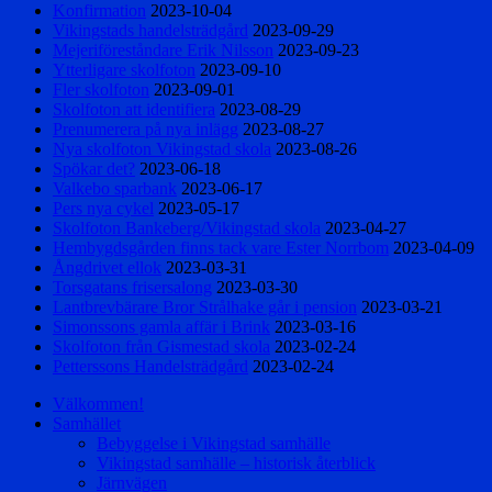
Konfirmation
2023-10-04
Vikingstads handelsträdgård
2023-09-29
Mejeriföreståndare Erik Nilsson
2023-09-23
Ytterligare skolfoton
2023-09-10
Fler skolfoton
2023-09-01
Skolfoton att identifiera
2023-08-29
Prenumerera på nya inlägg
2023-08-27
Nya skolfoton Vikingstad skola
2023-08-26
Spökar det?
2023-06-18
Valkebo sparbank
2023-06-17
Pers nya cykel
2023-05-17
Skolfoton Bankeberg/Vikingstad skola
2023-04-27
Hembygdsgården finns tack vare Ester Norrbom
2023-04-09
Ångdrivet ellok
2023-03-31
Torsgatans frisersalong
2023-03-30
Lantbrevbärare Bror Strålhake går i pension
2023-03-21
Simonssons gamla affär i Brink
2023-03-16
Skolfoton från Gismestad skola
2023-02-24
Petterssons Handelsträdgård
2023-02-24
Välkommen!
Samhället
Bebyggelse i Vikingstad samhälle
Vikingstad samhälle – historisk återblick
Järnvägen