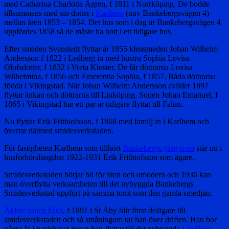
med Catharina Charlotta Ågren, f 1811 i Norrköping. De bodde
tillsammans med sin dotter i
Karlhem
(nuv Bankebergsvägen 4)
mellan åren 1853 – 1854. Det hus som i dag är Bankebergsvägen 4
uppfördes 1858 så de måste ha bott i ett tidigare hus.
Efter smeden Svenstedt flyttar år 1855 klensmeden Johan Wilhelm
Andersson f 1822 i Ledberg in med hustru Sophia Lovisa
Olofsdotter, f 1832 i Vreta Kloster. De får döttrarna Lovisa
Wilhelmina, f 1856 och Emerentia Sophia, f 1857. Båda döttrarna
födda i Vikingstad. När Johan Wilhelm Andersson avlider 1897
flyttar änkan och döttrarna till Linköping. Sonen Johan Emanuel, f
1865 i Vikingstad har ett par år tidigare flyttat till Falun.
Nu flyttar Erik Frithiofsson, f 1868 med familj in i Karlhem och
övertar därmed smidesverkstaden.
För fastigheten Karlhem som tillhört
Bankebergs gästgiveri
står nu i
husförhörslängden 1922-1931 Erik Frithiofsson som ägare.
Smidesverkstaden börjar bli för liten och omodern och 1936 kan
man överflytta verksamheten till det nybyggda Bankebergs
Smidesverkstad uppfört på samma tomt som den gamla smedjan.
Äldste sonen Fritz
, f 1891 i St Åby blir först delägare till
smidesverkstaden och så småningom tar han över driften. Han bor
några år i bankhuset innan han flyttar till det nybyggda
Lindåkra