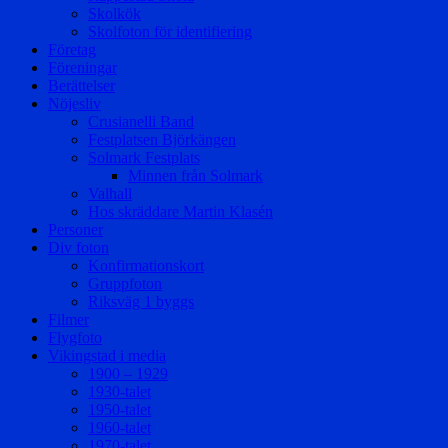
Skolkök
Skolfoton för identifiering
Företag
Föreningar
Berättelser
Nöjesliv
Crusianelli Band
Festplatsen Björkängen
Solmark Festplats
Minnen från Solmark
Valhall
Hos skräddare Martin Klasén
Personer
Div foton
Konfirmationskort
Gruppfoton
Riksväg 1 byggs
Filmer
Flygfoto
Vikingstad i media
1900 – 1929
1930-talet
1950-talet
1960-talet
1970-talet