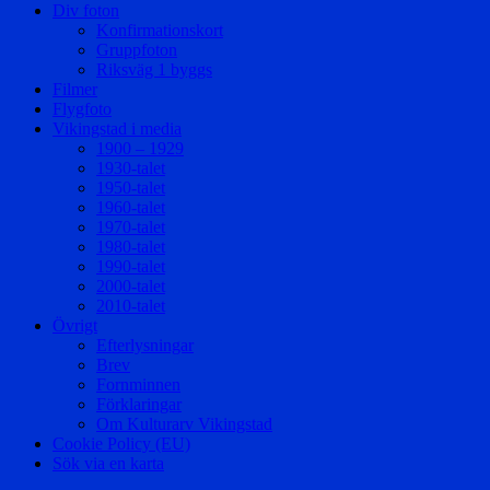
Div foton
Konfirmationskort
Gruppfoton
Riksväg 1 byggs
Filmer
Flygfoto
Vikingstad i media
1900 – 1929
1930-talet
1950-talet
1960-talet
1970-talet
1980-talet
1990-talet
2000-talet
2010-talet
Övrigt
Efterlysningar
Brev
Fornminnen
Förklaringar
Om Kulturarv Vikingstad
Cookie Policy (EU)
Sök via en karta