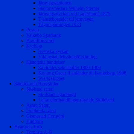
Järnvägsstationen
Stationsmästare Wilhelm Sterner
Järnvägsolyckan vid Lagerlunda 1875
Tjänstebostäder till järnvägen
Tågurspårningen 1973
Posten
Valkebo Sparbank
Brandförsvaret
Kyrkligt
Svenska kyrkan
Vikingstad Missionsförsamling
Historiska händelser
Så firades sekelskiftet 1800-1900
Konung Oscar II anländer till Bankeberg 1906
Sverigeloppet
Säterier och Herrgårdar
Skölstad säteri
Skölstads ägarlängd
Lantmäterihandlingar rörande Sköldstad
Åsarp Säteri
Opplunda säteri
Gismestad Herrgård
Haddorp
Byar och Torp
Torplista A-Ö