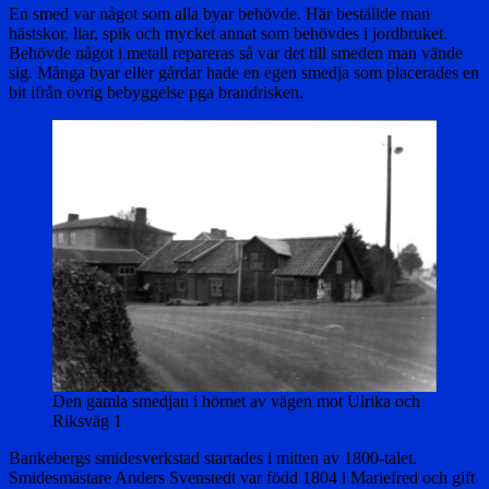
En smed var något som alla byar behövde. Här beställde man
hästskor, liar, spik och mycket annat som behövdes i jordbruket.
Behövde något i metall repareras så var det till smeden man vände
sig. Många byar eller gårdar hade en egen smedja som placerades en
bit ifrån övrig bebyggelse pga brandrisken.
Den gamla smedjan i hörnet av vägen mot Ulrika och
Riksväg 1
Bankebergs smidesverkstad startades i mitten av 1800-talet.
Smidesmästare Anders Svenstedt var född 1804 i Mariefred och gift