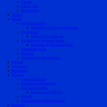
Ånesta
Lilla Greby
Stora Greby
Affärer
Skolor
Gismestad skola
Skolfoton från Gismestad skola
Kyrkskolan
Skolfoton Kyrkskolan
Bankeberg/Vikingstad Skola
Skolfoton Vikingstads skola
Rappestad Skola
Skolkök
Skolfoton för identifiering
Företag
Föreningar
Berättelser
Nöjesliv
Crusianelli Band
Festplatsen Björkängen
Solmark Festplats
Minnen från Solmark
Valhall
Hos skräddare Martin Klasén
Personer