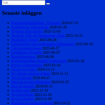
Sök
Sök
efter:
Senaste inläggen
Kommunalfullmäktige 1950-talet
2026-07-31
Kaffestugan Vikingsborg
2026-01-26
Nybergs affär och bil
2025-11-03
Skolfoto 1945-46 Bankebergs skola
2025-10-31
Bankeberg Berget
2025-09-28
Interiörbilder från kaffestugan Vikingsborg
2025-08-18
Lite kompletteringar
2025-06-27
Fastigheten Nygärde
2025-06-07
Banvaktarstugor
2025-06-06
Kreaturshandlare Kasper Gustavsson
2025-01-26
Kriget i Östergötland
2025-01-02
Ett par nya foton
2024-11-13
Ny rubrik i menyn: Filmer
2024-11-13
Sök på kartan
2024-04-27
Hitta till Hembygdsgården
2024-03-19
Åke på macken
2024-02-11
Nybble gård
2023-12-19
Nya klassfoton
2023-11-29
Nya fotografier
2023-11-05
Bankebergs smidesverkstad
2023-10-22