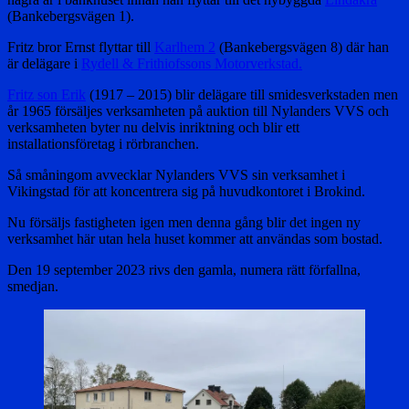
(Bankebergsvägen 1).
Fritz bror Ernst flyttar till
Karlhem 2
(Bankebergsvägen 8) där han
är delägare i
Rydell & Frithiofssons Motorverkstad.
Fritz son Erik
(1917 – 2015) blir delägare till smidesverkstaden men
år 1965 försäljes verksamheten på auktion till Nylanders VVS och
verksamheten byter nu delvis inriktning och blir ett
installationsföretag i rörbranchen.
Så småningom avvecklar Nylanders VVS sin verksamhet i
Vikingstad för att koncentrera sig på huvudkontoret i Brokind.
Nu försäljs fastigheten igen men denna gång blir det ingen ny
verksamhet här utan hela huset kommer att användas som bostad.
Den 19 september 2023 rivs den gamla, numera rätt förfallna,
smedjan.