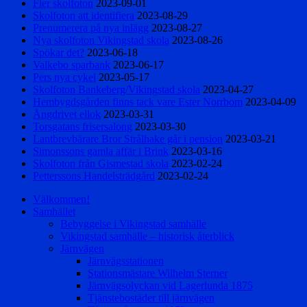
Fler skolfoton
2023-09-01
Skolfoton att identifiera
2023-08-29
Prenumerera på nya inlägg
2023-08-27
Nya skolfoton Vikingstad skola
2023-08-26
Spökar det?
2023-06-18
Valkebo sparbank
2023-06-17
Pers nya cykel
2023-05-17
Skolfoton Bankeberg/Vikingstad skola
2023-04-27
Hembygdsgården finns tack vare Ester Norrbom
2023-04-09
Ångdrivet ellok
2023-03-31
Torsgatans frisersalong
2023-03-30
Lantbrevbärare Bror Strålhake går i pension
2023-03-21
Simonssons gamla affär i Brink
2023-03-16
Skolfoton från Gismestad skola
2023-02-24
Petterssons Handelsträdgård
2023-02-24
Välkommen!
Samhället
Bebyggelse i Vikingstad samhälle
Vikingstad samhälle – historisk återblick
Järnvägen
Järnvägsstationen
Stationsmästare Wilhelm Sterner
Järnvägsolyckan vid Lagerlunda 1875
Tjänstebostäder till järnvägen