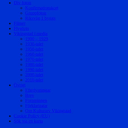
Div foton
Konfirmationskort
Gruppfoton
Riksväg 1 byggs
Filmer
Flygfoto
Vikingstad i media
1900 – 1929
1930-talet
1950-talet
1960-talet
1970-talet
1980-talet
1990-talet
2000-talet
2010-talet
Övrigt
Efterlysningar
Brev
Fornminnen
Förklaringar
Om Kulturarv Vikingstad
Cookie Policy (EU)
Sök via en karta