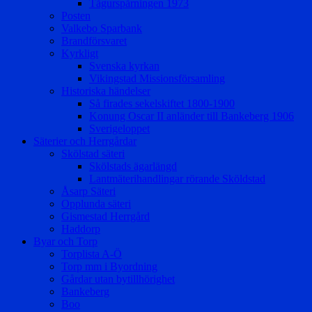
Tågurspårningen 1973
Posten
Valkebo Sparbank
Brandförsvaret
Kyrkligt
Svenska kyrkan
Vikingstad Missionsförsamling
Historiska händelser
Så firades sekelskiftet 1800-1900
Konung Oscar II anländer till Bankeberg 1906
Sverigeloppet
Säterier och Herrgårdar
Skölstad säteri
Skölstads ägarlängd
Lantmäterihandlingar rörande Sköldstad
Åsarp Säteri
Opplunda säteri
Gismestad Herrgård
Haddorp
Byar och Torp
Torplista A-Ö
Torp mm i Byordning
Gårdar utan bytillhörighet
Bankeberg
Boo