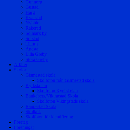
Gunnorp
Gustad
Harg
Kvarstad
Nybble
Rakered
Solmark by
Sörstad
Tillorp
Ånesta
Lilla Greby
Stora Greby
Affärer
Skolor
Gismestad skola
Skolfoton från Gismestad skola
Kyrkskolan
Skolfoton Kyrkskolan
Bankeberg/Vikingstad Skola
Skolfoton Vikingstads skola
Rappestad Skola
Skolkök
Skolfoton för identifiering
Företag
Föreningar