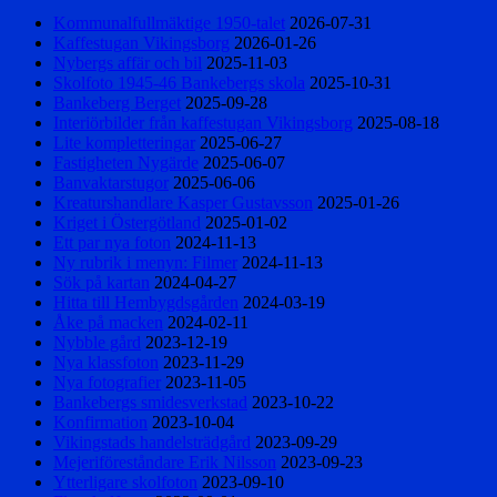
Kommunalfullmäktige 1950-talet
2026-07-31
Kaffestugan Vikingsborg
2026-01-26
Nybergs affär och bil
2025-11-03
Skolfoto 1945-46 Bankebergs skola
2025-10-31
Bankeberg Berget
2025-09-28
Interiörbilder från kaffestugan Vikingsborg
2025-08-18
Lite kompletteringar
2025-06-27
Fastigheten Nygärde
2025-06-07
Banvaktarstugor
2025-06-06
Kreaturshandlare Kasper Gustavsson
2025-01-26
Kriget i Östergötland
2025-01-02
Ett par nya foton
2024-11-13
Ny rubrik i menyn: Filmer
2024-11-13
Sök på kartan
2024-04-27
Hitta till Hembygdsgården
2024-03-19
Åke på macken
2024-02-11
Nybble gård
2023-12-19
Nya klassfoton
2023-11-29
Nya fotografier
2023-11-05
Bankebergs smidesverkstad
2023-10-22
Konfirmation
2023-10-04
Vikingstads handelsträdgård
2023-09-29
Mejeriföreståndare Erik Nilsson
2023-09-23
Ytterligare skolfoton
2023-09-10