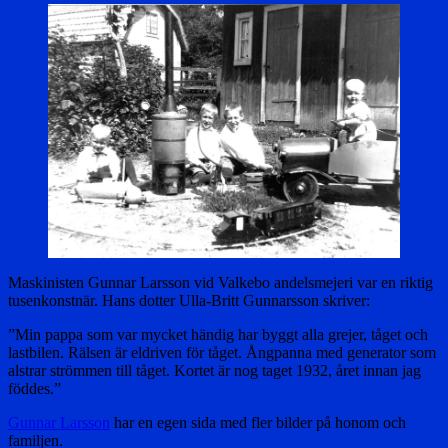
Maskinisten Gunnar Larsson vid Valkebo andelsmejeri var en riktig
tusenkonstnär. Hans dotter Ulla-Britt Gunnarsson skriver:
”Min pappa som var mycket händig har byggt alla grejer, tåget och
lastbilen. Rälsen är eldriven för tåget. Ångpanna med generator som
alstrar strömmen till tåget. Kortet är nog taget 1932, året innan jag
föddes.”
Gunnar Larsson
har en egen sida med fler bilder på honom och
familjen.