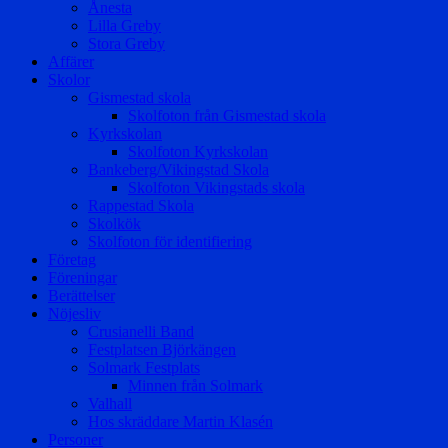
Ånesta
Lilla Greby
Stora Greby
Affärer
Skolor
Gismestad skola
Skolfoton från Gismestad skola
Kyrkskolan
Skolfoton Kyrkskolan
Bankeberg/Vikingstad Skola
Skolfoton Vikingstads skola
Rappestad Skola
Skolkök
Skolfoton för identifiering
Företag
Föreningar
Berättelser
Nöjesliv
Crusianelli Band
Festplatsen Björkängen
Solmark Festplats
Minnen från Solmark
Valhall
Hos skräddare Martin Klasén
Personer