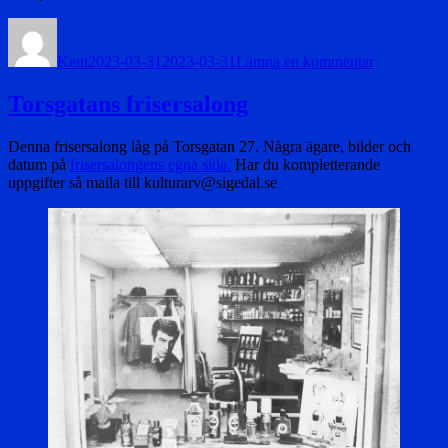
Författare
Publicerat
till
den
Ångdrivet
Kent
2023-03-31
2023-03-31
Lämna en kommentar
ellok
Torsgatans frisersalong
Denna frisersalong låg på Torsgatan 27. Några ägare, bilder och
datum på
frisersalongens egna sida.
Har du kompletterande
uppgifter så maila till kulturarv@sigedal.se