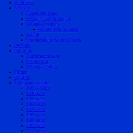
Berättelser
Nöjesliv
Crusianelli Band
Festplatsen Björkängen
Solmark Festplats
Minnen från Solmark
Valhall
Hos skräddare Martin Klasén
Personer
Div foton
Konfirmationskort
Gruppfoton
Riksväg 1 byggs
Filmer
Flygfoto
Vikingstad i media
1900 – 1929
1930-talet
1950-talet
1960-talet
1970-talet
1980-talet
1990-talet
2000-talet
2010-talet