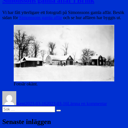
Simonssons gamla affär i Brink
i
pension
Vi har fått ytterligare ett fotografi på Simonssons gamla affär. Besök
sidan för
Simonssons gamla affär
och se hur affären har byggts ut.
Fotoår okänt.
Författare
Publicerat
till
den
Simonssons
Kent
2023-03-16
2023-03-16
Lämna en kommentar
gamla
Sök
affär
Sök
efter:
i
Brink
Senaste inläggen