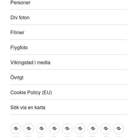
Personer
Div foton
Filmer
Flygfoto
Vikingstad i media
Övrigt
Cookie Policy (EU)
Sök via en karta
Välkommen!
Samhället
Säterier
Byar
Affärer
Skolor
Företag
Föreningar
Berätte
och
och