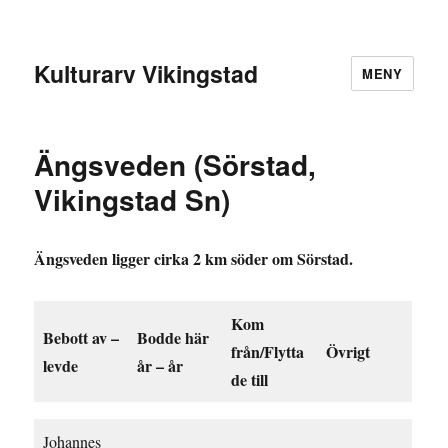
Kulturarv Vikingstad
MENY
Ängsveden (Sörstad,
Vikingstad Sn)
Ängsveden ligger cirka 2 km söder om Sörstad.
Kom
Bebott av –
Bodde här
från/Flytta
Övrigt
levde
år – år
de till
Johannes