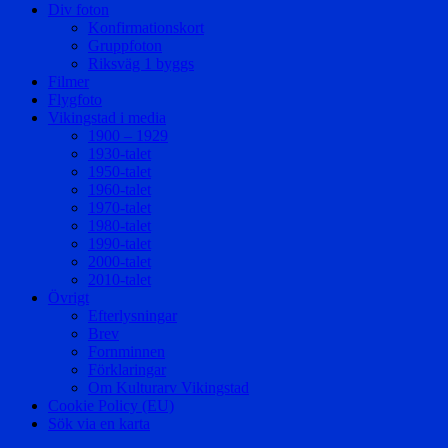
Div foton
Konfirmationskort
Gruppfoton
Riksväg 1 byggs
Filmer
Flygfoto
Vikingstad i media
1900 – 1929
1930-talet
1950-talet
1960-talet
1970-talet
1980-talet
1990-talet
2000-talet
2010-talet
Övrigt
Efterlysningar
Brev
Fornminnen
Förklaringar
Om Kulturarv Vikingstad
Cookie Policy (EU)
Sök via en karta