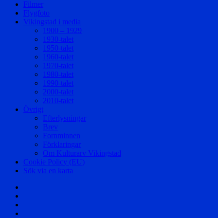
Filmer
Flygfoto
Vikingstad i media
1900 – 1929
1930-talet
1950-talet
1960-talet
1970-talet
1980-talet
1990-talet
2000-talet
2010-talet
Övrigt
Efterlysningar
Brev
Fornminnen
Förklaringar
Om Kulturarv Vikingstad
Cookie Policy (EU)
Sök via en karta
Välkommen!
Samhället
Säterier
och
Byar