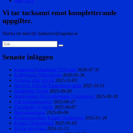
mars 2021
Vi tar tacksamt emot kompletterande
uppgifter.
Skicka ett mail till: kulturarv@sigedal.se
Sök
Sök
efter:
Senaste inläggen
Kommunalfullmäktige 1950-talet
2026-07-31
Kaffestugan Vikingsborg
2026-01-26
Nybergs affär och bil
2025-11-03
Skolfoto 1945-46 Bankebergs skola
2025-10-31
Bankeberg Berget
2025-09-28
Interiörbilder från kaffestugan Vikingsborg
2025-08-18
Lite kompletteringar
2025-06-27
Fastigheten Nygärde
2025-06-07
Banvaktarstugor
2025-06-06
Kreaturshandlare Kasper Gustavsson
2025-01-26
Kriget i Östergötland
2025-01-02
Ett par nya foton
2024-11-13