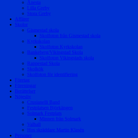
Ånesta
Lilla Greby
Stora Greby
Affärer
Skolor
Gismestad skola
Skolfoton från Gismestad skola
Kyrkskolan
Skolfoton Kyrkskolan
Bankeberg/Vikingstad Skola
Skolfoton Vikingstads skola
Rappestad Skola
Skolkök
Skolfoton för identifiering
Företag
Föreningar
Berättelser
Nöjesliv
Crusianelli Band
Festplatsen Björkängen
Solmark Festplats
Minnen från Solmark
Valhall
Hos skräddare Martin Klasén
Personer