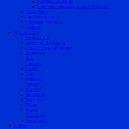
Skölstads ägarlängd
Lantmäterihandlingar rörande Sköldstad
Åsarp Säteri
Opplunda säteri
Gismestad Herrgård
Haddorp
Byar och Torp
Torplista A-Ö
Torp mm i Byordning
Gårdar utan bytillhörighet
Bankeberg
Boo
Gunnorp
Gustad
Harg
Kvarstad
Nybble
Rakered
Solmark by
Sörstad
Tillorp
Ånesta
Lilla Greby
Stora Greby
Affärer