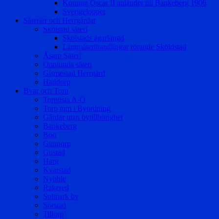
Konung Oscar II anländer till Bankeberg 1906
Sverigeloppet
Säterier och Herrgårdar
Skölstad säteri
Skölstads ägarlängd
Lantmäterihandlingar rörande Sköldstad
Åsarp Säteri
Opplunda säteri
Gismestad Herrgård
Haddorp
Byar och Torp
Torplista A-Ö
Torp mm i Byordning
Gårdar utan bytillhörighet
Bankeberg
Boo
Gunnorp
Gustad
Harg
Kvarstad
Nybble
Rakered
Solmark by
Sörstad
Tillorp