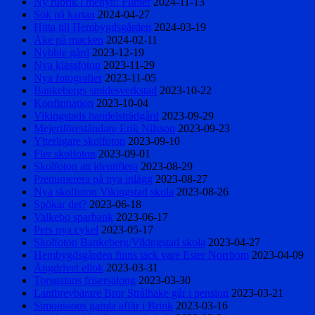
Ny rubrik i menyn: Filmer
2024-11-13
Sök på kartan
2024-04-27
Hitta till Hembygdsgården
2024-03-19
Åke på macken
2024-02-11
Nybble gård
2023-12-19
Nya klassfoton
2023-11-29
Nya fotografier
2023-11-05
Bankebergs smidesverkstad
2023-10-22
Konfirmation
2023-10-04
Vikingstads handelsträdgård
2023-09-29
Mejeriföreståndare Erik Nilsson
2023-09-23
Ytterligare skolfoton
2023-09-10
Fler skolfoton
2023-09-01
Skolfoton att identifiera
2023-08-29
Prenumerera på nya inlägg
2023-08-27
Nya skolfoton Vikingstad skola
2023-08-26
Spökar det?
2023-06-18
Valkebo sparbank
2023-06-17
Pers nya cykel
2023-05-17
Skolfoton Bankeberg/Vikingstad skola
2023-04-27
Hembygdsgården finns tack vare Ester Norrbom
2023-04-09
Ångdrivet ellok
2023-03-31
Torsgatans frisersalong
2023-03-30
Lantbrevbärare Bror Strålhake går i pension
2023-03-21
Simonssons gamla affär i Brink
2023-03-16