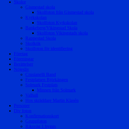
Skolor
Gismestad skola
Skolfoton från Gismestad skola
Kyrkskolan
Skolfoton Kyrkskolan
Bankeberg/Vikingstad Skola
Skolfoton Vikingstads skola
Rappestad Skola
Skolkök
Skolfoton för identifiering
Företag
Föreningar
Berättelser
Nöjesliv
Crusianelli Band
Festplatsen Björkängen
Solmark Festplats
Minnen från Solmark
Valhall
Hos skräddare Martin Klasén
Personer
Div foton
Konfirmationskort
Gruppfoton
Riksväg 1 byggs