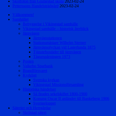
Skolfoton från Gismestad skola
2023-02-24
Petterssons Handelsträdgård
2023-02-24
Välkommen!
Samhället
Bebyggelse i Vikingstad samhälle
Vikingstad samhälle – historisk återblick
Järnvägen
Järnvägsstationen
Stationsmästare Wilhelm Sterner
Järnvägsolyckan vid Lagerlunda 1875
Tjänstebostäder till järnvägen
Tågurspårningen 1973
Posten
Valkebo Sparbank
Brandförsvaret
Kyrkligt
Svenska kyrkan
Vikingstad Missionsförsamling
Historiska händelser
Så firades sekelskiftet 1800-1900
Konung Oscar II anländer till Bankeberg 1906
Sverigeloppet
Säterier och Herrgårdar
Skölstad säteri