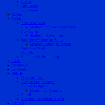
Ånesta
Lilla Greby
Stora Greby
Affärer
Skolor
Gismestad skola
Skolfoton från Gismestad skola
Kyrkskolan
Skolfoton Kyrkskolan
Bankeberg/Vikingstad Skola
Skolfoton Vikingstads skola
Rappestad Skola
Skolkök
Skolfoton för identifiering
Företag
Föreningar
Berättelser
Nöjesliv
Crusianelli Band
Festplatsen Björkängen
Solmark Festplats
Minnen från Solmark
Valhall
Hos skräddare Martin Klasén
Personer