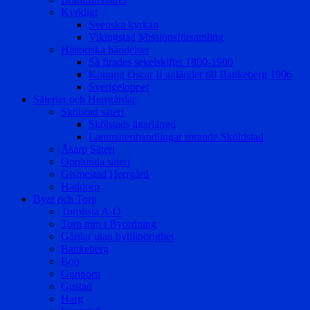
Kyrkligt
Svenska kyrkan
Vikingstad Missionsförsamling
Historiska händelser
Så firades sekelskiftet 1800-1900
Konung Oscar II anländer till Bankeberg 1906
Sverigeloppet
Säterier och Herrgårdar
Skölstad säteri
Skölstads ägarlängd
Lantmäterihandlingar rörande Sköldstad
Åsarp Säteri
Opplunda säteri
Gismestad Herrgård
Haddorp
Byar och Torp
Torplista A-Ö
Torp mm i Byordning
Gårdar utan bytillhörighet
Bankeberg
Boo
Gunnorp
Gustad
Harg