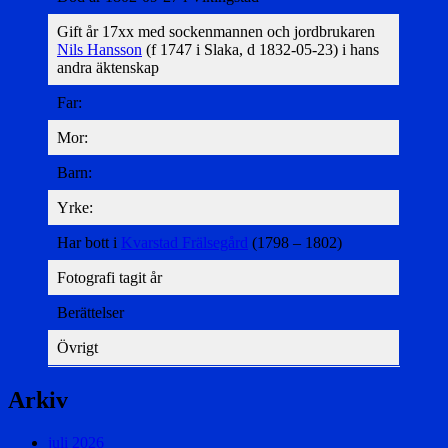
Gift år 17xx med sockenmannen och jordbrukaren
Nils Hansson
(f 1747 i Slaka, d 1832-05-23) i hans
andra äktenskap
Far:
Mor:
Barn:
Yrke:
Har bott i
Kvarstad Frälsegård
(1798 – 1802)
Fotografi tagit år
Berättelser
Övrigt
Arkiv
juli 2026