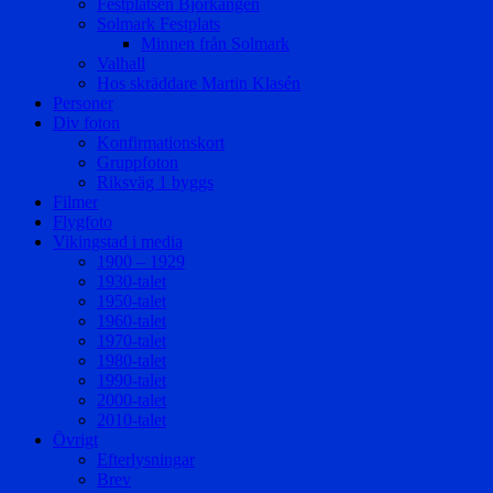
Festplatsen Björkängen
Solmark Festplats
Minnen från Solmark
Valhall
Hos skräddare Martin Klasén
Personer
Div foton
Konfirmationskort
Gruppfoton
Riksväg 1 byggs
Filmer
Flygfoto
Vikingstad i media
1900 – 1929
1930-talet
1950-talet
1960-talet
1970-talet
1980-talet
1990-talet
2000-talet
2010-talet
Övrigt
Efterlysningar
Brev