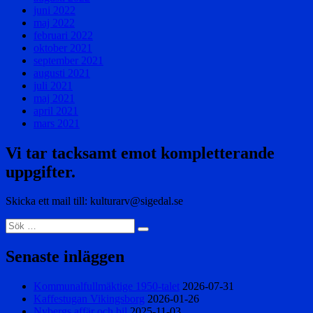
juni 2022
maj 2022
februari 2022
oktober 2021
september 2021
augusti 2021
juli 2021
maj 2021
april 2021
mars 2021
Vi tar tacksamt emot kompletterande
uppgifter.
Skicka ett mail till: kulturarv@sigedal.se
Sök
Sök
efter:
Senaste inläggen
Kommunalfullmäktige 1950-talet
2026-07-31
Kaffestugan Vikingsborg
2026-01-26
Nybergs affär och bil
2025-11-03