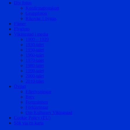
Div foton
Konfirmationskort
Gruppfoton
Riksväg 1 byggs
Filmer
Flygfoto
Vikingstad i media
1900 – 1929
1930-talet
1950-talet
1960-talet
1970-talet
1980-talet
1990-talet
2000-talet
2010-talet
Övrigt
Efterlysningar
Brev
Fornminnen
Förklaringar
Om Kulturarv Vikingstad
Cookie Policy (EU)
Sök via en karta