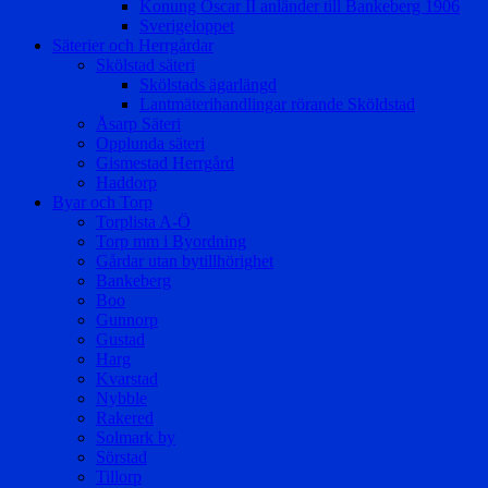
Konung Oscar II anländer till Bankeberg 1906
Sverigeloppet
Säterier och Herrgårdar
Skölstad säteri
Skölstads ägarlängd
Lantmäterihandlingar rörande Sköldstad
Åsarp Säteri
Opplunda säteri
Gismestad Herrgård
Haddorp
Byar och Torp
Torplista A-Ö
Torp mm i Byordning
Gårdar utan bytillhörighet
Bankeberg
Boo
Gunnorp
Gustad
Harg
Kvarstad
Nybble
Rakered
Solmark by
Sörstad
Tillorp