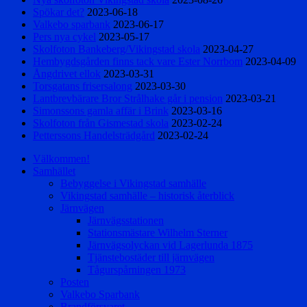
Spökar det?
2023-06-18
Valkebo sparbank
2023-06-17
Pers nya cykel
2023-05-17
Skolfoton Bankeberg/Vikingstad skola
2023-04-27
Hembygdsgården finns tack vare Ester Norrbom
2023-04-09
Ångdrivet ellok
2023-03-31
Torsgatans frisersalong
2023-03-30
Lantbrevbärare Bror Strålhake går i pension
2023-03-21
Simonssons gamla affär i Brink
2023-03-16
Skolfoton från Gismestad skola
2023-02-24
Petterssons Handelsträdgård
2023-02-24
Välkommen!
Samhället
Bebyggelse i Vikingstad samhälle
Vikingstad samhälle – historisk återblick
Järnvägen
Järnvägsstationen
Stationsmästare Wilhelm Sterner
Järnvägsolyckan vid Lagerlunda 1875
Tjänstebostäder till järnvägen
Tågurspårningen 1973
Posten
Valkebo Sparbank
Brandförsvaret