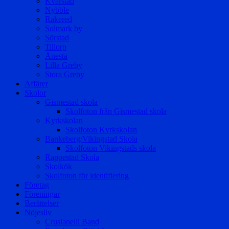
Kvarstad
Nybble
Rakered
Solmark by
Sörstad
Tillorp
Ånesta
Lilla Greby
Stora Greby
Affärer
Skolor
Gismestad skola
Skolfoton från Gismestad skola
Kyrkskolan
Skolfoton Kyrkskolan
Bankeberg/Vikingstad Skola
Skolfoton Vikingstads skola
Rappestad Skola
Skolkök
Skolfoton för identifiering
Företag
Föreningar
Berättelser
Nöjesliv
Crusianelli Band