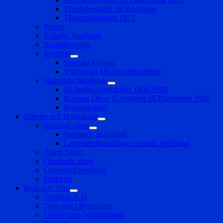
Tjänstebostäder till järnvägen
Tågurspårningen 1973
Posten
Valkebo Sparbank
Brandförsvaret
Kyrkligt
expandera
Svenska kyrkan
undermeny
Vikingstad Missionsförsamling
Historiska händelser
expandera
Så firades sekelskiftet 1800-1900
undermeny
Konung Oscar II anländer till Bankeberg 1906
Sverigeloppet
Säterier och Herrgårdar
expandera
Skölstad säteri
undermeny
expandera
Skölstads ägarlängd
undermeny
Lantmäterihandlingar rörande Sköldstad
Åsarp Säteri
Opplunda säteri
Gismestad Herrgård
Haddorp
Byar och Torp
expandera
Torplista A-Ö
undermeny
Torp mm i Byordning
Gårdar utan bytillhörighet