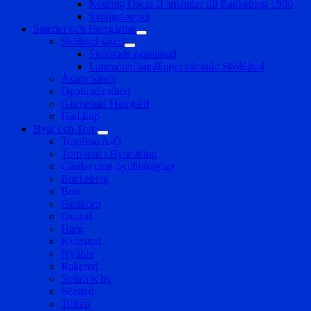
Konung Oscar II anländer till Bankeberg 1906
Sverigeloppet
Säterier och Herrgårdar
expandera
Skölstad säteri
undermeny
expandera
Skölstads ägarlängd
undermeny
Lantmäterihandlingar rörande Sköldstad
Åsarp Säteri
Opplunda säteri
Gismestad Herrgård
Haddorp
Byar och Torp
expandera
Torplista A-Ö
undermeny
Torp mm i Byordning
Gårdar utan bytillhörighet
Bankeberg
Boo
Gunnorp
Gustad
Harg
Kvarstad
Nybble
Rakered
Solmark by
Sörstad
Tillorp