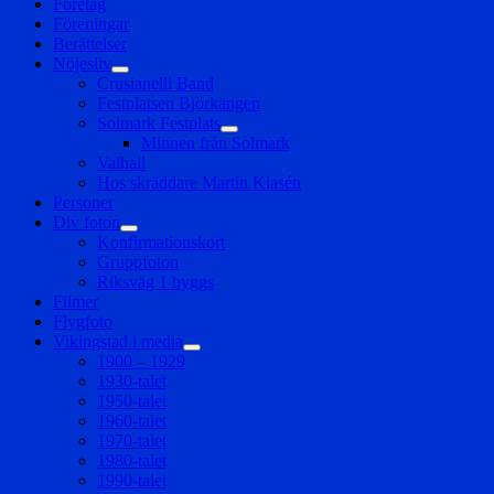
Företag
Föreningar
Berättelser
Nöjesliv
expandera
Crusianelli Band
undermeny
Festplatsen Björkängen
Solmark Festplats
expandera
Minnen från Solmark
undermeny
Valhall
Hos skräddare Martin Klasén
Personer
Div foton
expandera
Konfirmationskort
undermeny
Gruppfoton
Riksväg 1 byggs
Filmer
Flygfoto
Vikingstad i media
expandera
1900 – 1929
undermeny
1930-talet
1950-talet
1960-talet
1970-talet
1980-talet
1990-talet