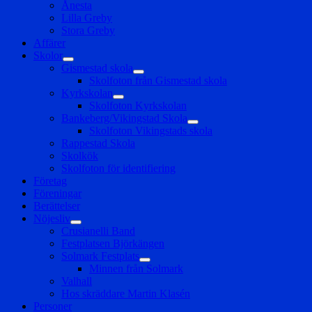
Ånesta
Lilla Greby
Stora Greby
Affärer
Skolor
expandera
Gismestad skola
undermeny
expandera
Skolfoton från Gismestad skola
undermeny
Kyrkskolan
expandera
Skolfoton Kyrkskolan
undermeny
Bankeberg/Vikingstad Skola
expandera
Skolfoton Vikingstads skola
undermeny
Rappestad Skola
Skolkök
Skolfoton för identifiering
Företag
Föreningar
Berättelser
Nöjesliv
expandera
Crusianelli Band
undermeny
Festplatsen Björkängen
Solmark Festplats
expandera
Minnen från Solmark
undermeny
Valhall
Hos skräddare Martin Klasén
Personer