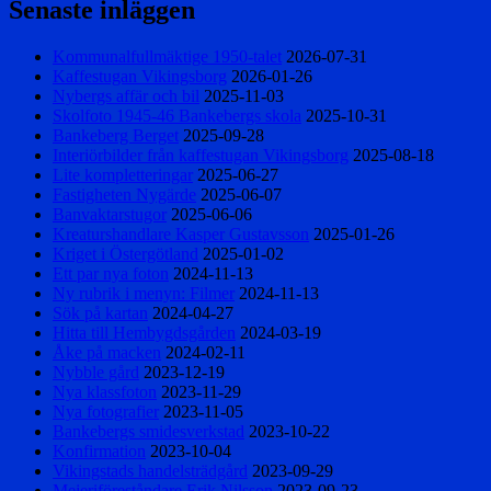
Senaste inläggen
Kommunalfullmäktige 1950-talet
2026-07-31
Kaffestugan Vikingsborg
2026-01-26
Nybergs affär och bil
2025-11-03
Skolfoto 1945-46 Bankebergs skola
2025-10-31
Bankeberg Berget
2025-09-28
Interiörbilder från kaffestugan Vikingsborg
2025-08-18
Lite kompletteringar
2025-06-27
Fastigheten Nygärde
2025-06-07
Banvaktarstugor
2025-06-06
Kreaturshandlare Kasper Gustavsson
2025-01-26
Kriget i Östergötland
2025-01-02
Ett par nya foton
2024-11-13
Ny rubrik i menyn: Filmer
2024-11-13
Sök på kartan
2024-04-27
Hitta till Hembygdsgården
2024-03-19
Åke på macken
2024-02-11
Nybble gård
2023-12-19
Nya klassfoton
2023-11-29
Nya fotografier
2023-11-05
Bankebergs smidesverkstad
2023-10-22
Konfirmation
2023-10-04
Vikingstads handelsträdgård
2023-09-29
Mejeriföreståndare Erik Nilsson
2023-09-23