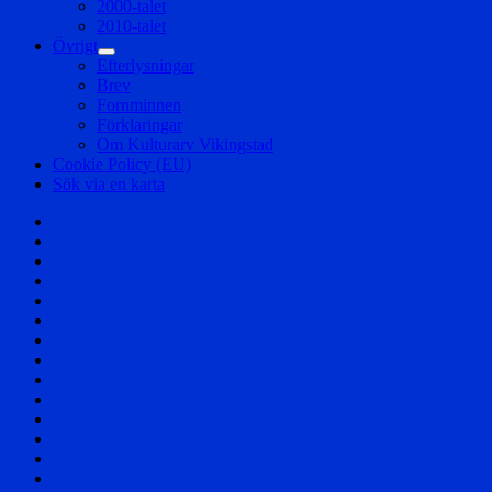
2000-talet
2010-talet
Övrigt
expandera
Efterlysningar
undermeny
Brev
Fornminnen
Förklaringar
Om Kulturarv Vikingstad
Cookie Policy (EU)
Sök via en karta
Välkommen!
Samhället
Säterier
och
Byar
Herrgårdar
och
Affärer
Torp
Skolor
Företag
Föreningar
Berättelser
Nöjesliv
Personer
Div
foton
Filmer
Flygfoto