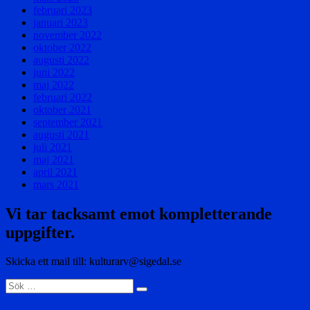
februari 2023
januari 2023
november 2022
oktober 2022
augusti 2022
juni 2022
maj 2022
februari 2022
oktober 2021
september 2021
augusti 2021
juli 2021
maj 2021
april 2021
mars 2021
Vi tar tacksamt emot kompletterande
uppgifter.
Skicka ett mail till: kulturarv@sigedal.se
Sök
Sök
efter: