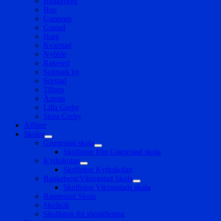
Bankeberg
Boo
Gunnorp
Gustad
Harg
Kvarstad
Nybble
Rakered
Solmark by
Sörstad
Tillorp
Ånesta
Lilla Greby
Stora Greby
Affärer
Skolor
expandera
Gismestad skola
undermeny
expandera
Skolfoton från Gismestad skola
undermeny
Kyrkskolan
expandera
Skolfoton Kyrkskolan
undermeny
Bankeberg/Vikingstad Skola
expandera
Skolfoton Vikingstads skola
undermeny
Rappestad Skola
Skolkök
Skolfoton för identifiering