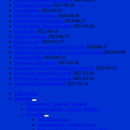
Ytterligare skolfoton
2023-09-10
Fler skolfoton
2023-09-01
Skolfoton att identifiera
2023-08-29
Prenumerera på nya inlägg
2023-08-27
Nya skolfoton Vikingstad skola
2023-08-26
Spökar det?
2023-06-18
Valkebo sparbank
2023-06-17
Pers nya cykel
2023-05-17
Skolfoton Bankeberg/Vikingstad skola
2023-04-27
Hembygdsgården finns tack vare Ester Norrbom
2023-04-09
Ångdrivet ellok
2023-03-31
Torsgatans frisersalong
2023-03-30
Lantbrevbärare Bror Strålhake går i pension
2023-03-21
Simonssons gamla affär i Brink
2023-03-16
Skolfoton från Gismestad skola
2023-02-24
Petterssons Handelsträdgård
2023-02-24
Välkommen!
Samhället
expandera
Bebyggelse i Vikingstad samhälle
undermeny
Vikingstad samhälle – historisk återblick
Järnvägen
expandera
Järnvägsstationen
undermeny
Stationsmästare Wilhelm Sterner
Järnvägsolyckan vid Lagerlunda 1875