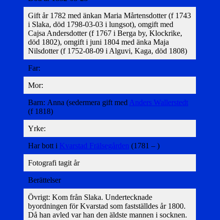
Gift år 1782 med änkan Maria Mårtensdotter (f 1743
i Slaka, död 1798-03-03 i lungsot), omgift med
Cajsa Andersdotter (f 1767 i Berga by, Klockrike,
död 1802), omgift i juni 1804 med änka Maja
Nilsdotter (f 1752-08-09 i Alguvi, Kaga, död 1808)
Far:
Mor:
Barn: Anna (sedermera gift med
Anders Wallerstedt
(f 1818)
Yrke:
Har bott i
Kvarstad Frälsegården
(1781 – )
Fotografi tagit år
Berättelser
Övrigt: Kom från Slaka. Undertecknade
byordningen för Kvarstad som fastställdes år 1800.
Då han avled var han den äldste mannen i socknen.