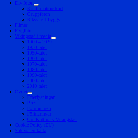
Div foton
expandera
Konfirmationskort
undermeny
Gruppfoton
Riksväg 1 byggs
Filmer
Flygfoto
Vikingstad i media
expandera
1900 – 1929
undermeny
1930-talet
1950-talet
1960-talet
1970-talet
1980-talet
1990-talet
2000-talet
2010-talet
Övrigt
expandera
Efterlysningar
undermeny
Brev
Fornminnen
Förklaringar
Om Kulturarv Vikingstad
Cookie Policy (EU)
Sök via en karta