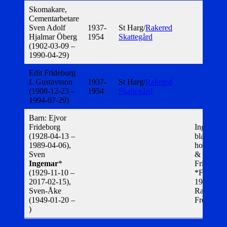
Skomakare,
Cementarbetare
Sven Adolf
1937-
St Harg/
Rakered
Hjalmar Öberg
1954
Skattegård
(1902-03-09 –
1990-04-29)
Edit Frideborg
f. Gustavsson
1937-
St Harg/
Rakered
(1908-12-23 –
1954
Skattegård
1994-07-29)
Barn: Ejvor
Frideborg
Ingemar h
(1928-04-13 –
bla arbeta
1989-04-06),
hos Rydel
Sven
&
Ingemar
*
Fritiofsso
(1929-11-10 –
*Flyttar
2017-02-15),
1952 till
Sven-Åke
Rakered
(1949-01-20 –
Fredriksb
)