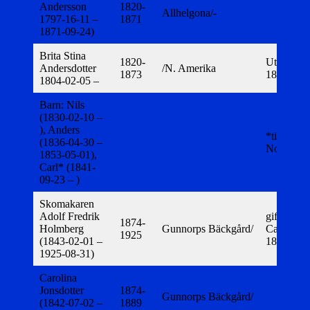
Andersson
1820-
Allhelgona/-
1797-16-11 –
1871
1871-09-24)
Brita Stina
1820-
Utvandrar
Andersdotter
/N. Amerika
1873
1873-05-
1804-02-05 –
Barn: Nils
(1830-02-10 –
), Anders
*till
(1836-04-30 –
Norrgård
1853-05-01),
Carl* (1841-
09-23 – )
Skomakaren
Adolf Fredrik
gift med
1874-
Holmberg
Gunnorps Bäckgård/
Carolina
1925
(1843-02-01 –
1869-10-
1925-08-31)
Carolina
Jonsdotter
1874-
Gunnorps Bäckgård/
(1842-07-02 –
1889