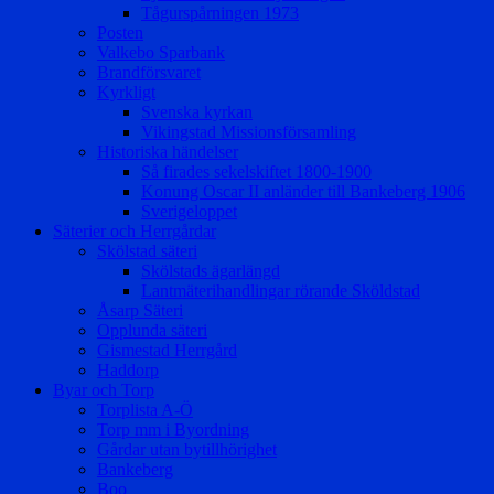
Tågurspårningen 1973
Posten
Valkebo Sparbank
Brandförsvaret
Kyrkligt
Svenska kyrkan
Vikingstad Missionsförsamling
Historiska händelser
Så firades sekelskiftet 1800-1900
Konung Oscar II anländer till Bankeberg 1906
Sverigeloppet
Säterier och Herrgårdar
Skölstad säteri
Skölstads ägarlängd
Lantmäterihandlingar rörande Sköldstad
Åsarp Säteri
Opplunda säteri
Gismestad Herrgård
Haddorp
Byar och Torp
Torplista A-Ö
Torp mm i Byordning
Gårdar utan bytillhörighet
Bankeberg
Boo