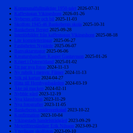
Kommunalfullmäktige 1950-talet
2026-07-31
Kaffestugan Vikingsborg
2026-01-26
Nybergs affär och bil
2025-11-03
Skolfoto 1945-46 Bankebergs skola
2025-10-31
Bankeberg Berget
2025-09-28
Interiörbilder från kaffestugan Vikingsborg
2025-08-18
Lite kompletteringar
2025-06-27
Fastigheten Nygärde
2025-06-07
Banvaktarstugor
2025-06-06
Kreaturshandlare Kasper Gustavsson
2025-01-26
Kriget i Östergötland
2025-01-02
Ett par nya foton
2024-11-13
Ny rubrik i menyn: Filmer
2024-11-13
Sök på kartan
2024-04-27
Hitta till Hembygdsgården
2024-03-19
Åke på macken
2024-02-11
Nybble gård
2023-12-19
Nya klassfoton
2023-11-29
Nya fotografier
2023-11-05
Bankebergs smidesverkstad
2023-10-22
Konfirmation
2023-10-04
Vikingstads handelsträdgård
2023-09-29
Mejeriföreståndare Erik Nilsson
2023-09-23
Ytterligare skolfoton
2023-09-10