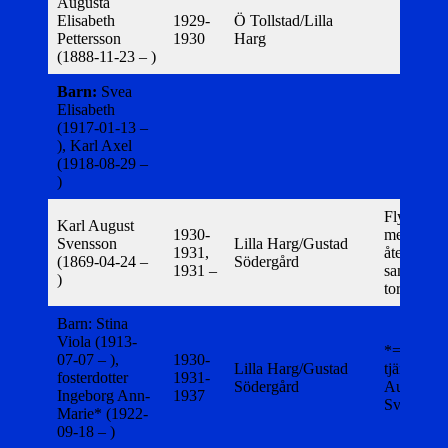
Augusta
Elisabeth
1929-
Ö Tollstad/Lilla
Pettersson
1930
Harg
(1888-11-23 – )
Barn:
Svea
Elisabeth
(1917-01-13 –
), Karl Axel
(1918-08-29 –
)
Flyttar 1
Karl August
1930-
men
Svensson
Lilla Harg/Gustad
1931,
återkomm
(1869-04-24 –
Södergård
1931 –
samma år t
)
torpet.
Barn: Stina
Viola (1913-
*=d. uä
07-07 – ),
1930-
Lilla Harg/Gustad
tjän:an El
fosterdotter
1931-
Södergård
Augusta
Ingeborg Ann-
1937
Svensson
Marie* (1922-
09-18 – )