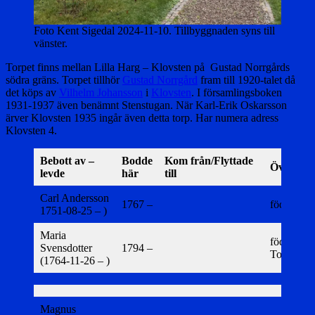
Foto Kent Sigedal 2024-11-10. Tillbyggnaden syns till
vänster.
Torpet finns mellan Lilla Harg – Klovsten på Gustad Norrgårds
södra gräns. Torpet tillhör
Gustad Norrgård
fram till 1920-talet då
det köps av
Vilhelm Johansson
i
Klovsten
. I församlingsboken
1931-1937 även benämnt Stenstugan. När Karl-Erik Oskarsson
ärver Klovsten 1935 ingår även detta torp. Har numera adress
Klovsten 4.
Bebott av –
Bodde
Kom från/Flyttade
Övrigt
levde
här
till
Carl Andersson
1767 –
född i Sk
1751-08-25 – )
Maria
född i Ö
Svensdotter
1794 –
Tollstad
(1764-11-26 – )
Magnus