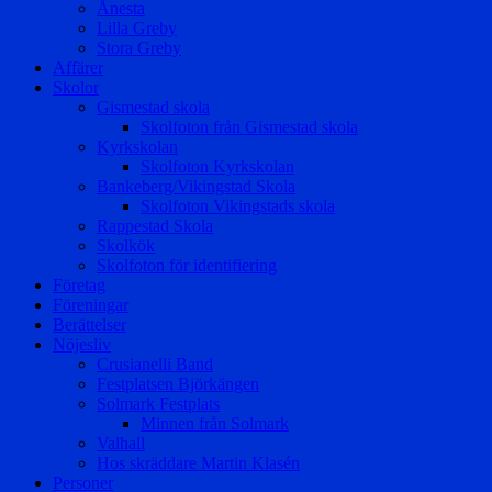
Ånesta
Lilla Greby
Stora Greby
Affärer
Skolor
Gismestad skola
Skolfoton från Gismestad skola
Kyrkskolan
Skolfoton Kyrkskolan
Bankeberg/Vikingstad Skola
Skolfoton Vikingstads skola
Rappestad Skola
Skolkök
Skolfoton för identifiering
Företag
Föreningar
Berättelser
Nöjesliv
Crusianelli Band
Festplatsen Björkängen
Solmark Festplats
Minnen från Solmark
Valhall
Hos skräddare Martin Klasén
Personer