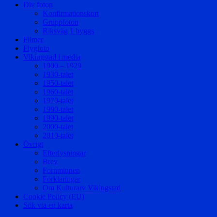
Div foton
Konfirmationskort
Gruppfoton
Riksväg 1 byggs
Filmer
Flygfoto
Vikingstad i media
1900 – 1929
1930-talet
1950-talet
1960-talet
1970-talet
1980-talet
1990-talet
2000-talet
2010-talet
Övrigt
Efterlysningar
Brev
Fornminnen
Förklaringar
Om Kulturarv Vikingstad
Cookie Policy (EU)
Sök via en karta