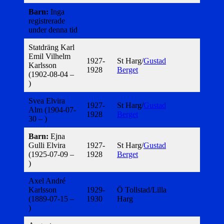
Barn:
Inga
registrerade
under denna tid
Statdräng Karl
Emil Vilhelm
1927-
St Harg/
Gustad
Karlsson
1928
Berget
(1902-08-04 –
)
Svea Elvira
1927-
St Harg/
Gustad
Alm (1904-07-
1928
Berget
30 – )
Barn:
Ejna
Gulli Elvira
1927-
St Harg/
Gustad
(1925-07-09 –
1928
Berget
)
Axel André
Karlsson
1929-
Ö Tollstad/Lilla
(1889-07-15 –
1930
Harg
)