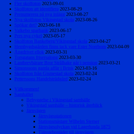
Fler skolfoton
2023-09-01
Skolfoton att identifiera
2023-08-29
Prenumerera på nya inlägg
2023-08-27
Nya skolfoton Vikingstad skola
2023-08-26
Spökar det?
2023-06-18
Valkebo sparbank
2023-06-17
Pers nya cykel
2023-05-17
Skolfoton Bankeberg/Vikingstad skola
2023-04-27
Hembygdsgården finns tack vare Ester Norrbom
2023-04-09
Ångdrivet ellok
2023-03-31
Torsgatans frisersalong
2023-03-30
Lantbrevbärare Bror Strålhake går i pension
2023-03-21
Simonssons gamla affär i Brink
2023-03-16
Skolfoton från Gismestad skola
2023-02-24
Petterssons Handelsträdgård
2023-02-24
Välkommen!
Samhället
Bebyggelse i Vikingstad samhälle
Vikingstad samhälle – historisk återblick
Järnvägen
Järnvägsstationen
Stationsmästare Wilhelm Sterner
Järnvägsolyckan vid Lagerlunda 1875
Tjänstebostäder till järnvägen