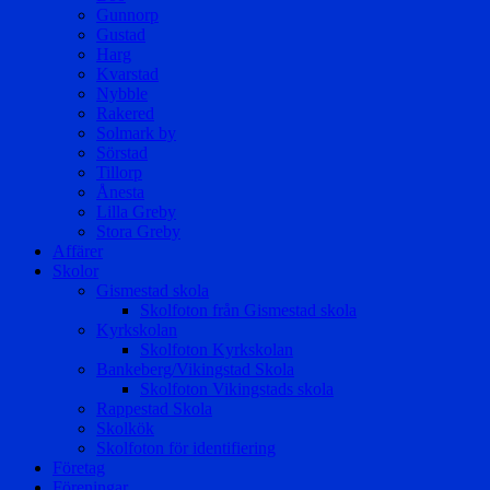
Gunnorp
Gustad
Harg
Kvarstad
Nybble
Rakered
Solmark by
Sörstad
Tillorp
Ånesta
Lilla Greby
Stora Greby
Affärer
Skolor
Gismestad skola
Skolfoton från Gismestad skola
Kyrkskolan
Skolfoton Kyrkskolan
Bankeberg/Vikingstad Skola
Skolfoton Vikingstads skola
Rappestad Skola
Skolkök
Skolfoton för identifiering
Företag
Föreningar