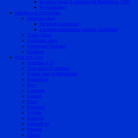
Konung Oscar II anländer till Bankeberg 1906
Sverigeloppet
Säterier och Herrgårdar
Skölstad säteri
Skölstads ägarlängd
Lantmäterihandlingar rörande Sköldstad
Åsarp Säteri
Opplunda säteri
Gismestad Herrgård
Haddorp
Byar och Torp
Torplista A-Ö
Torp mm i Byordning
Gårdar utan bytillhörighet
Bankeberg
Boo
Gunnorp
Gustad
Harg
Kvarstad
Nybble
Rakered
Solmark by
Sörstad
Tillorp