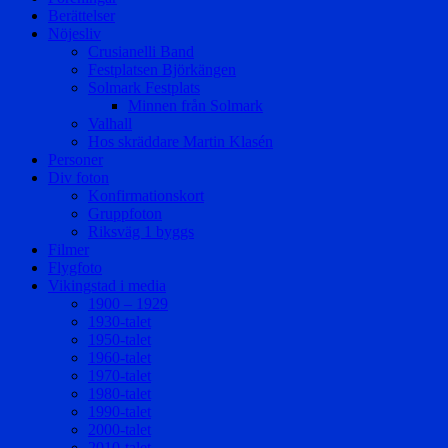
Berättelser
Nöjesliv
Crusianelli Band
Festplatsen Björkängen
Solmark Festplats
Minnen från Solmark
Valhall
Hos skräddare Martin Klasén
Personer
Div foton
Konfirmationskort
Gruppfoton
Riksväg 1 byggs
Filmer
Flygfoto
Vikingstad i media
1900 – 1929
1930-talet
1950-talet
1960-talet
1970-talet
1980-talet
1990-talet
2000-talet
2010-talet