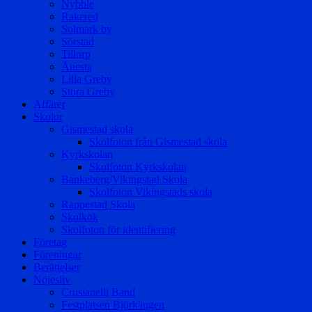
Nybble
Rakered
Solmark by
Sörstad
Tillorp
Ånesta
Lilla Greby
Stora Greby
Affärer
Skolor
Gismestad skola
Skolfoton från Gismestad skola
Kyrkskolan
Skolfoton Kyrkskolan
Bankeberg/Vikingstad Skola
Skolfoton Vikingstads skola
Rappestad Skola
Skolkök
Skolfoton för identifiering
Företag
Föreningar
Berättelser
Nöjesliv
Crusianelli Band
Festplatsen Björkängen