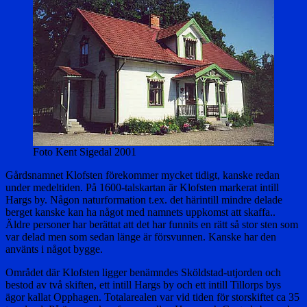
Foto Kent Sigedal 2001
Gårdsnamnet Klofsten förekommer mycket tidigt, kanske redan
under medeltiden. På 1600-talskartan är Klofsten markerat intill
Hargs by. Någon naturformation t.ex. det härintill mindre delade
berget kanske kan ha något med namnets uppkomst att skaffa..
Äldre personer har berättat att det har funnits en rätt så stor sten som
var delad men som sedan länge är försvunnen. Kanske har den
använts i något bygge.
Området där Klofsten ligger benämndes Sköldstad-utjorden och
bestod av två skiften, ett intill Hargs by och ett intill Tillorps bys
ägor kallat Opphagen. Totalarealen var vid tiden för storskiftet ca 35