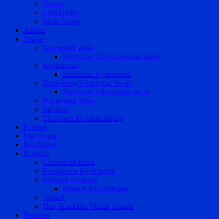
Ånesta
Lilla Greby
Stora Greby
Affärer
Skolor
Gismestad skola
Skolfoton från Gismestad skola
Kyrkskolan
Skolfoton Kyrkskolan
Bankeberg/Vikingstad Skola
Skolfoton Vikingstads skola
Rappestad Skola
Skolkök
Skolfoton för identifiering
Företag
Föreningar
Berättelser
Nöjesliv
Crusianelli Band
Festplatsen Björkängen
Solmark Festplats
Minnen från Solmark
Valhall
Hos skräddare Martin Klasén
Personer