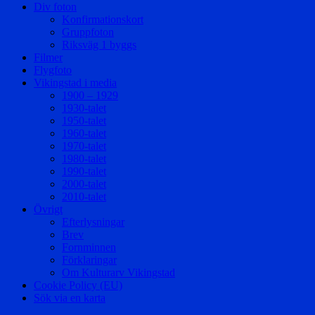
Div foton
Konfirmationskort
Gruppfoton
Riksväg 1 byggs
Filmer
Flygfoto
Vikingstad i media
1900 – 1929
1930-talet
1950-talet
1960-talet
1970-talet
1980-talet
1990-talet
2000-talet
2010-talet
Övrigt
Efterlysningar
Brev
Fornminnen
Förklaringar
Om Kulturarv Vikingstad
Cookie Policy (EU)
Sök via en karta