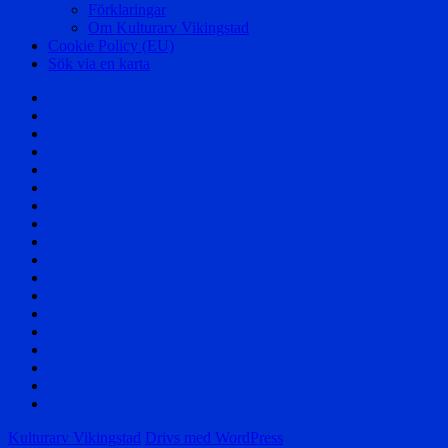
Förklaringar
Om Kulturarv Vikingstad
Cookie Policy (EU)
Sök via en karta
Välkommen!
Samhället
Säterier
och
Byar
Herrgårdar
och
Affärer
Torp
Skolor
Företag
Föreningar
Berättelser
Nöjesliv
Personer
Div
foton
Filmer
Flygfoto
Vikingstad
i
Övrigt
media
Cookie
Policy
Sök
(EU)
via
Kulturarv Vikingstad
Drivs med WordPress
en