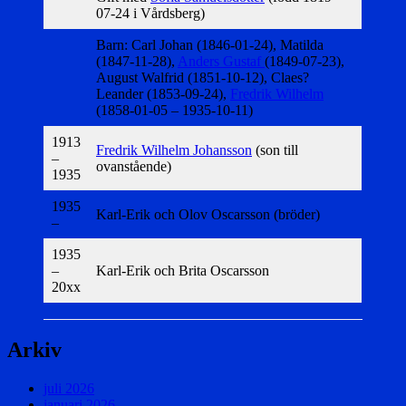
07-24 i Vårdsberg)
Barn: Carl Johan (1846-01-24), Matilda
(1847-11-28),
Anders Gustaf
(1849-07-23),
August Walfrid (1851-10-12), Claes?
Leander (1853-09-24),
Fredrik Wilhelm
(1858-01-05 – 1935-10-11)
1913
Fredrik Wilhelm Johansson
(son till
–
ovanstående)
1935
1935
Karl-Erik och Olov Oscarsson (bröder)
–
1935
–
Karl-Erik och Brita Oscarsson
20xx
Arkiv
juli 2026
januari 2026