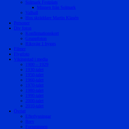
Solmark Festplats
Minnen från Solmark
Valhall
Hos skräddare Martin Klasén
Personer
Div foton
Konfirmationskort
Gruppfoton
Riksväg 1 byggs
Filmer
Flygfoto
Vikingstad i media
1900 – 1929
1930-talet
1950-talet
1960-talet
1970-talet
1980-talet
1990-talet
2000-talet
2010-talet
Övrigt
Efterlysningar
Brev
Fornminnen