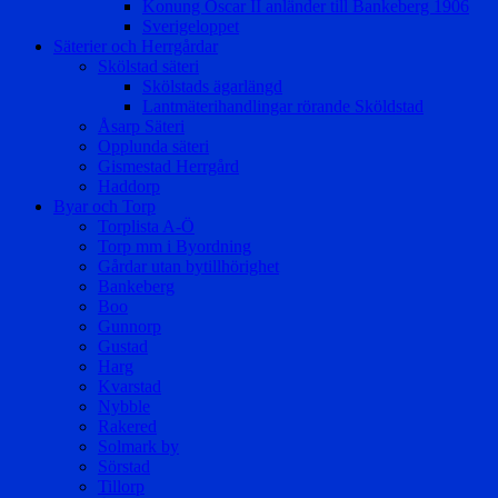
Konung Oscar II anländer till Bankeberg 1906
Sverigeloppet
Säterier och Herrgårdar
Skölstad säteri
Skölstads ägarlängd
Lantmäterihandlingar rörande Sköldstad
Åsarp Säteri
Opplunda säteri
Gismestad Herrgård
Haddorp
Byar och Torp
Torplista A-Ö
Torp mm i Byordning
Gårdar utan bytillhörighet
Bankeberg
Boo
Gunnorp
Gustad
Harg
Kvarstad
Nybble
Rakered
Solmark by
Sörstad
Tillorp