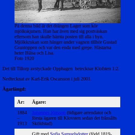
På denna bild är det drängen Lager som kör
mjölkskjutsen. Han har även med sig postväskan
eftersom han skulle hämta posten till alla i byn.
Mjölkkrukan som hänger under vagnen tillhör Gustad
Grantoppen och var den enda med grepe. Hästarna
heter Bläsa och Lisa.
Foto 1920
Det till Tillorp avstyckade Opphagen betecknar Klofsten 1:2.
Nedtecknat av Karl-Erik Oscarsson i juli 2001.
Ägarlängd:
År:
Ägare:
1884
Johannes Jönsson
(tidigare arrendator och
–
första ägaren till Klovsten sedan det frånsålts
1913
Sköldstad)
Gift med
Sofia Samuelsdotter
(född 1819-