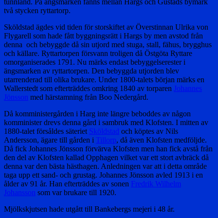
tunnland. På ängsmarken fanns mellan Hargs och Gustads bymark
två stycken ryttartorp.
Sköldstad ägdes vid tiden för storskiftet av Överstinnan Ulrika von
Flygarell som hade fått byggningsrätt i Hargs by men avstod från
denna och bebyggde då sin utjord med stuga, stall, fähus, brygghus
och källare. Ryttartorpen försvann troligen då Östgöta Ryttare
omorganiserades 1791. Nu märks endast bebyggelserester i
ängsmarken av ryttartorpen. Den bebyggda utjorden blev
utarrenderad till olika brukare. Under 1800-talets början märks en
Wallerstedt som efterträddes omkring 1840 av torparen
Johannes
Jönsson
med härstamning från Boo Nedergård.
Då komministergården i Harg inte längre beboddes av någon
komminister drevs denna gård i sambruk med Klofsten. I mitten av
1880-talet försåldes säteriet
Sköldstad
och köptes av Nils
Andersson, ägare till gården i
Tillorp
, då även Klofsten medföljde.
Då fick Johannes Jönsson förvärva Klofsten men han fick avstå från
den del av Klofsten kallad Opphagen vilket var ett stort avbräck då
denna var den bästa hästhagen. Anledningen var att i detta område
taga upp ett sand- och grustag. Johannes Jönsson avled 1913 i en
ålder av 91 år. Han efterträddes av sonen
Fredrik Wilhelm
Johansson
som var brukare till 1920.
Mjölkskjutsen hade utgått till Bankebergs mejeri i 48 år.