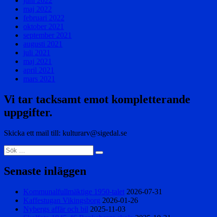
juni 2022
maj 2022
februari 2022
oktober 2021
september 2021
augusti 2021
juli 2021
maj 2021
april 2021
mars 2021
Vi tar tacksamt emot kompletterande
uppgifter.
Skicka ett mail till: kulturarv@sigedal.se
Sök
Sök
efter:
Senaste inläggen
Kommunalfullmäktige 1950-talet
2026-07-31
Kaffestugan Vikingsborg
2026-01-26
Nybergs affär och bil
2025-11-03