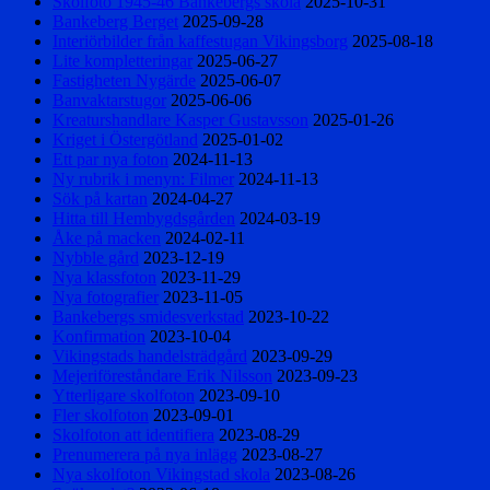
Skolfoto 1945-46 Bankebergs skola
2025-10-31
Bankeberg Berget
2025-09-28
Interiörbilder från kaffestugan Vikingsborg
2025-08-18
Lite kompletteringar
2025-06-27
Fastigheten Nygärde
2025-06-07
Banvaktarstugor
2025-06-06
Kreaturshandlare Kasper Gustavsson
2025-01-26
Kriget i Östergötland
2025-01-02
Ett par nya foton
2024-11-13
Ny rubrik i menyn: Filmer
2024-11-13
Sök på kartan
2024-04-27
Hitta till Hembygdsgården
2024-03-19
Åke på macken
2024-02-11
Nybble gård
2023-12-19
Nya klassfoton
2023-11-29
Nya fotografier
2023-11-05
Bankebergs smidesverkstad
2023-10-22
Konfirmation
2023-10-04
Vikingstads handelsträdgård
2023-09-29
Mejeriföreståndare Erik Nilsson
2023-09-23
Ytterligare skolfoton
2023-09-10
Fler skolfoton
2023-09-01
Skolfoton att identifiera
2023-08-29
Prenumerera på nya inlägg
2023-08-27
Nya skolfoton Vikingstad skola
2023-08-26