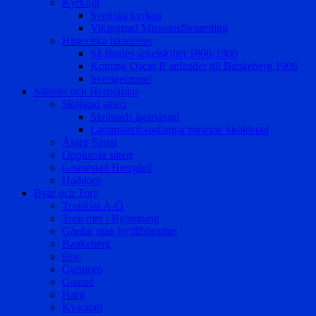
Kyrkligt
Svenska kyrkan
Vikingstad Missionsförsamling
Historiska händelser
Så firades sekelskiftet 1800-1900
Konung Oscar II anländer till Bankeberg 1906
Sverigeloppet
Säterier och Herrgårdar
Skölstad säteri
Skölstads ägarlängd
Lantmäterihandlingar rörande Sköldstad
Åsarp Säteri
Opplunda säteri
Gismestad Herrgård
Haddorp
Byar och Torp
Torplista A-Ö
Torp mm i Byordning
Gårdar utan bytillhörighet
Bankeberg
Boo
Gunnorp
Gustad
Harg
Kvarstad