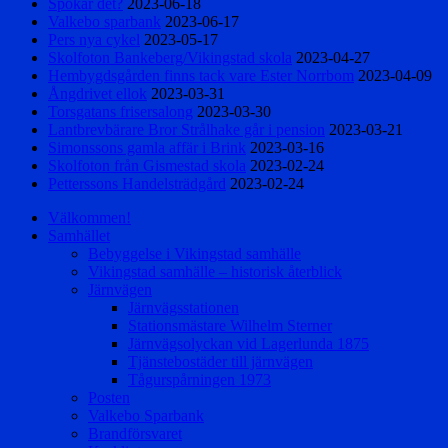
Spökar det?
2023-06-18
Valkebo sparbank
2023-06-17
Pers nya cykel
2023-05-17
Skolfoton Bankeberg/Vikingstad skola
2023-04-27
Hembygdsgården finns tack vare Ester Norrbom
2023-04-09
Ångdrivet ellok
2023-03-31
Torsgatans frisersalong
2023-03-30
Lantbrevbärare Bror Strålhake går i pension
2023-03-21
Simonssons gamla affär i Brink
2023-03-16
Skolfoton från Gismestad skola
2023-02-24
Petterssons Handelsträdgård
2023-02-24
Välkommen!
Samhället
Bebyggelse i Vikingstad samhälle
Vikingstad samhälle – historisk återblick
Järnvägen
Järnvägsstationen
Stationsmästare Wilhelm Sterner
Järnvägsolyckan vid Lagerlunda 1875
Tjänstebostäder till järnvägen
Tågurspårningen 1973
Posten
Valkebo Sparbank
Brandförsvaret