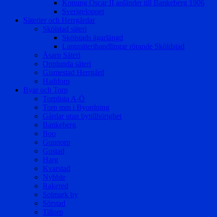
Konung Oscar II anländer till Bankeberg 1906
Sverigeloppet
Säterier och Herrgårdar
Skölstad säteri
Skölstads ägarlängd
Lantmäterihandlingar rörande Sköldstad
Åsarp Säteri
Opplunda säteri
Gismestad Herrgård
Haddorp
Byar och Torp
Torplista A-Ö
Torp mm i Byordning
Gårdar utan bytillhörighet
Bankeberg
Boo
Gunnorp
Gustad
Harg
Kvarstad
Nybble
Rakered
Solmark by
Sörstad
Tillorp