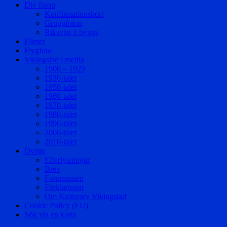
Div foton
Konfirmationskort
Gruppfoton
Riksväg 1 byggs
Filmer
Flygfoto
Vikingstad i media
1900 – 1929
1930-talet
1950-talet
1960-talet
1970-talet
1980-talet
1990-talet
2000-talet
2010-talet
Övrigt
Efterlysningar
Brev
Fornminnen
Förklaringar
Om Kulturarv Vikingstad
Cookie Policy (EU)
Sök via en karta