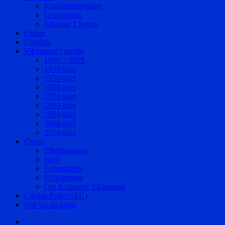
Konfirmationskort
Gruppfoton
Riksväg 1 byggs
Filmer
Flygfoto
Vikingstad i media
1900 – 1929
1930-talet
1950-talet
1960-talet
1970-talet
1980-talet
1990-talet
2000-talet
2010-talet
Övrigt
Efterlysningar
Brev
Fornminnen
Förklaringar
Om Kulturarv Vikingstad
Cookie Policy (EU)
Sök via en karta
Välkommen!