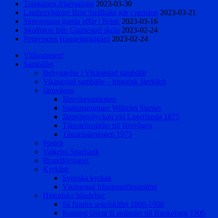
Torsgatans frisersalong
2023-03-30
Lantbrevbärare Bror Strålhake går i pension
2023-03-21
Simonssons gamla affär i Brink
2023-03-16
Skolfoton från Gismestad skola
2023-02-24
Petterssons Handelsträdgård
2023-02-24
Välkommen!
Samhället
Bebyggelse i Vikingstad samhälle
Vikingstad samhälle – historisk återblick
Järnvägen
Järnvägsstationen
Stationsmästare Wilhelm Sterner
Järnvägsolyckan vid Lagerlunda 1875
Tjänstebostäder till järnvägen
Tågurspårningen 1973
Posten
Valkebo Sparbank
Brandförsvaret
Kyrkligt
Svenska kyrkan
Vikingstad Missionsförsamling
Historiska händelser
Så firades sekelskiftet 1800-1900
Konung Oscar II anländer till Bankeberg 1906