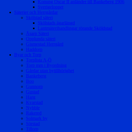
Konung Oscar II anländer till Bankeberg 1906
Sverigeloppet
Säterier och Herrgårdar
Skölstad säteri
Skölstads ägarlängd
Lantmäterihandlingar rörande Sköldstad
Åsarp Säteri
Opplunda säteri
Gismestad Herrgård
Haddorp
Byar och Torp
Torplista A-Ö
Torp mm i Byordning
Gårdar utan bytillhörighet
Bankeberg
Boo
Gunnorp
Gustad
Harg
Kvarstad
Nybble
Rakered
Solmark by
Sörstad
Tillorp