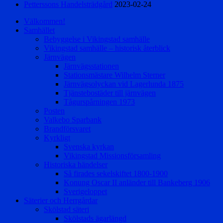
Petterssons Handelsträdgård
2023-02-24
Välkommen!
Samhället
Bebyggelse i Vikingstad samhälle
Vikingstad samhälle – historisk återblick
Järnvägen
Järnvägsstationen
Stationsmästare Wilhelm Sterner
Järnvägsolyckan vid Lagerlunda 1875
Tjänstebostäder till järnvägen
Tågurspårningen 1973
Posten
Valkebo Sparbank
Brandförsvaret
Kyrkligt
Svenska kyrkan
Vikingstad Missionsförsamling
Historiska händelser
Så firades sekelskiftet 1800-1900
Konung Oscar II anländer till Bankeberg 1906
Sverigeloppet
Säterier och Herrgårdar
Skölstad säteri
Skölstads ägarlängd