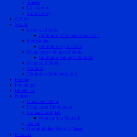
Ånesta
Lilla Greby
Stora Greby
Affärer
Skolor
Gismestad skola
Skolfoton från Gismestad skola
Kyrkskolan
Skolfoton Kyrkskolan
Bankeberg/Vikingstad Skola
Skolfoton Vikingstads skola
Rappestad Skola
Skolkök
Skolfoton för identifiering
Företag
Föreningar
Berättelser
Nöjesliv
Crusianelli Band
Festplatsen Björkängen
Solmark Festplats
Minnen från Solmark
Valhall
Hos skräddare Martin Klasén
Personer