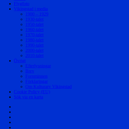
Flygfoto
Vikingstad i media
1900 – 1929
1930-talet
1950-talet
1960-talet
1970-talet
1980-talet
1990-talet
2000-talet
2010-talet
Övrigt
Efterlysningar
Brev
Fornminnen
Förklaringar
Om Kulturarv Vikingstad
Cookie Policy (EU)
Sök via en karta
Välkommen!
Samhället
Säterier
och
Byar
Herrgårdar
och
Affärer