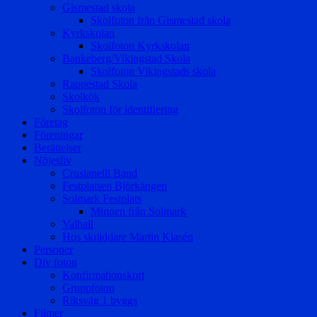
Gismestad skola
Skolfoton från Gismestad skola
Kyrkskolan
Skolfoton Kyrkskolan
Bankeberg/Vikingstad Skola
Skolfoton Vikingstads skola
Rappestad Skola
Skolkök
Skolfoton för identifiering
Företag
Föreningar
Berättelser
Nöjesliv
Crusianelli Band
Festplatsen Björkängen
Solmark Festplats
Minnen från Solmark
Valhall
Hos skräddare Martin Klasén
Personer
Div foton
Konfirmationskort
Gruppfoton
Riksväg 1 byggs
Filmer