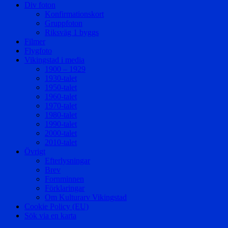
Div foton
Konfirmationskort
Gruppfoton
Riksväg 1 byggs
Filmer
Flygfoto
Vikingstad i media
1900 – 1929
1930-talet
1950-talet
1960-talet
1970-talet
1980-talet
1990-talet
2000-talet
2010-talet
Övrigt
Efterlysningar
Brev
Fornminnen
Förklaringar
Om Kulturarv Vikingstad
Cookie Policy (EU)
Sök via en karta