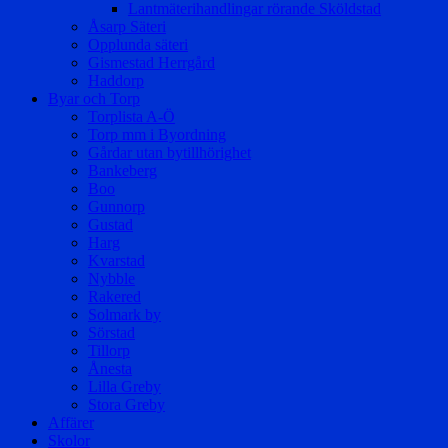
Lantmäterihandlingar rörande Sköldstad
Åsarp Säteri
Opplunda säteri
Gismestad Herrgård
Haddorp
Byar och Torp
Torplista A-Ö
Torp mm i Byordning
Gårdar utan bytillhörighet
Bankeberg
Boo
Gunnorp
Gustad
Harg
Kvarstad
Nybble
Rakered
Solmark by
Sörstad
Tillorp
Ånesta
Lilla Greby
Stora Greby
Affärer
Skolor