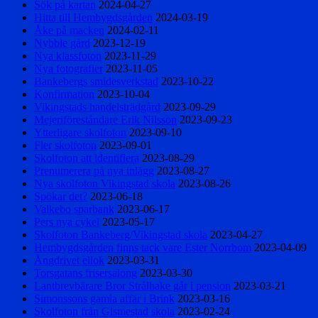
Sök på kartan
2024-04-27
Hitta till Hembygdsgården
2024-03-19
Åke på macken
2024-02-11
Nybble gård
2023-12-19
Nya klassfoton
2023-11-29
Nya fotografier
2023-11-05
Bankebergs smidesverkstad
2023-10-22
Konfirmation
2023-10-04
Vikingstads handelsträdgård
2023-09-29
Mejeriföreståndare Erik Nilsson
2023-09-23
Ytterligare skolfoton
2023-09-10
Fler skolfoton
2023-09-01
Skolfoton att identifiera
2023-08-29
Prenumerera på nya inlägg
2023-08-27
Nya skolfoton Vikingstad skola
2023-08-26
Spökar det?
2023-06-18
Valkebo sparbank
2023-06-17
Pers nya cykel
2023-05-17
Skolfoton Bankeberg/Vikingstad skola
2023-04-27
Hembygdsgården finns tack vare Ester Norrbom
2023-04-09
Ångdrivet ellok
2023-03-31
Torsgatans frisersalong
2023-03-30
Lantbrevbärare Bror Strålhake går i pension
2023-03-21
Simonssons gamla affär i Brink
2023-03-16
Skolfoton från Gismestad skola
2023-02-24