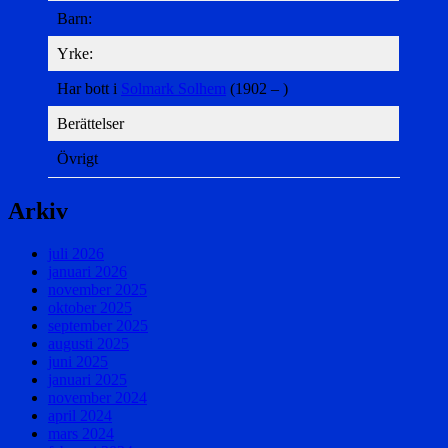
Barn:
Yrke:
Har bott i
Solmark Solhem
(1902 – )
Berättelser
Övrigt
Arkiv
juli 2026
januari 2026
november 2025
oktober 2025
september 2025
augusti 2025
juni 2025
januari 2025
november 2024
april 2024
mars 2024