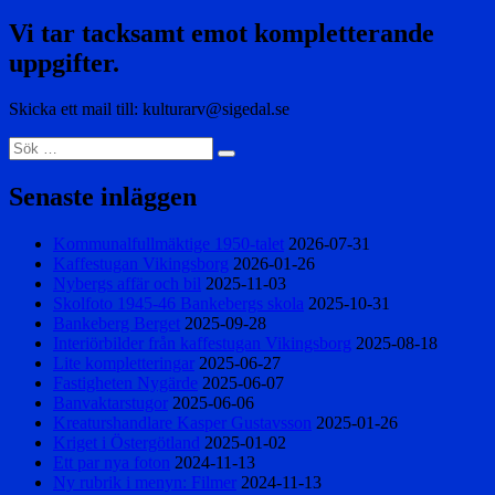
Vi tar tacksamt emot kompletterande
uppgifter.
Skicka ett mail till: kulturarv@sigedal.se
Sök
Sök
efter:
Senaste inläggen
Kommunalfullmäktige 1950-talet
2026-07-31
Kaffestugan Vikingsborg
2026-01-26
Nybergs affär och bil
2025-11-03
Skolfoto 1945-46 Bankebergs skola
2025-10-31
Bankeberg Berget
2025-09-28
Interiörbilder från kaffestugan Vikingsborg
2025-08-18
Lite kompletteringar
2025-06-27
Fastigheten Nygärde
2025-06-07
Banvaktarstugor
2025-06-06
Kreaturshandlare Kasper Gustavsson
2025-01-26
Kriget i Östergötland
2025-01-02
Ett par nya foton
2024-11-13
Ny rubrik i menyn: Filmer
2024-11-13