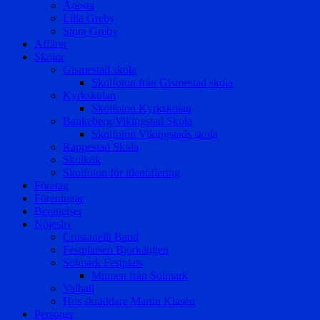
Ånesta
Lilla Greby
Stora Greby
Affärer
Skolor
Gismestad skola
Skolfoton från Gismestad skola
Kyrkskolan
Skolfoton Kyrkskolan
Bankeberg/Vikingstad Skola
Skolfoton Vikingstads skola
Rappestad Skola
Skolkök
Skolfoton för identifiering
Företag
Föreningar
Berättelser
Nöjesliv
Crusianelli Band
Festplatsen Björkängen
Solmark Festplats
Minnen från Solmark
Valhall
Hos skräddare Martin Klasén
Personer