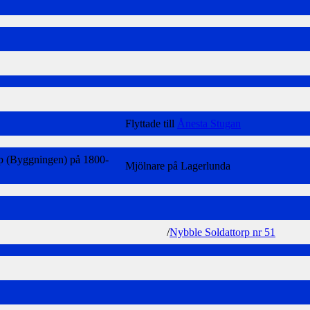
Flyttade till
Ånesta Stugan
p (Byggningen) på 1800-
Mjölnare på Lagerlunda
/
Nybble Soldattorp nr 51