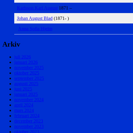
Karlsson Karl August
1871 –
Johan August Blad
(1871- )
Anna Sofia Hjelm
Arkiv
juli 2026
januari 2026
november 2025
oktober 2025
september 2025
augusti 2025
juni 2025
januari 2025
november 2024
april 2024
mars 2024
februari 2024
december 2023
november 2023
oktober 2023