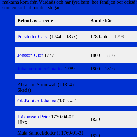
makarna kom från Vårdnäs och har fyra barn, hos familjen bor också
som en kort tid bodde i stugan.
Bebott av – levde
Bodde här
Persdotter Cajsa
(1744 – 18xx)
1780-talet – 1799
Jönsson Olof
1777 –
1800 – 1816
Johannesdotter Catarina
1789 –
1800 – 1816
Abraham Strömwall (f 1814 i
Skeda)
Olofsdotter Johanna
(1813 – )
Håkansson Peter
1770-04-07 –
1829 –
18xx
Maja Samuelsdotter (f 1769-01-31
1829 –