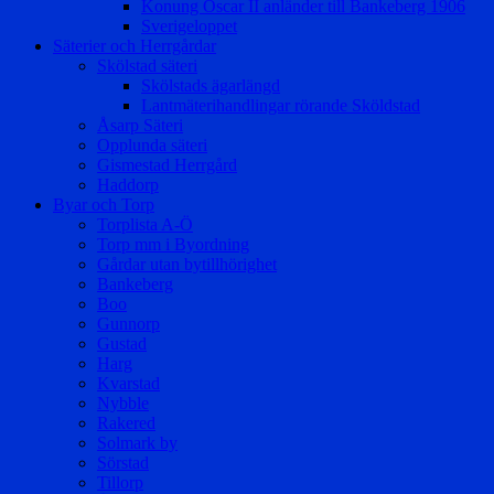
Konung Oscar II anländer till Bankeberg 1906
Sverigeloppet
Säterier och Herrgårdar
Skölstad säteri
Skölstads ägarlängd
Lantmäterihandlingar rörande Sköldstad
Åsarp Säteri
Opplunda säteri
Gismestad Herrgård
Haddorp
Byar och Torp
Torplista A-Ö
Torp mm i Byordning
Gårdar utan bytillhörighet
Bankeberg
Boo
Gunnorp
Gustad
Harg
Kvarstad
Nybble
Rakered
Solmark by
Sörstad
Tillorp