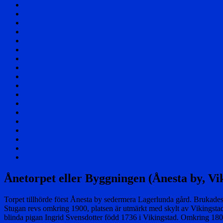
Välkommen!
Samhället
Säterier
och
Byar
Herrgårdar
och
Affärer
Torp
Skolor
Företag
Föreningar
Berättelser
Nöjesliv
Personer
Div
foton
Filmer
Flygfoto
Vikingstad
i
Övrigt
media
Cookie
Policy
Sök
(EU)
via
en
Ånetorpet eller Byggningen (Ånesta by, Vi
karta
Torpet tillhörde först Ånesta by sedermera Lagerlunda gård. Brukades 
Stugan revs omkring 1900, platsen är utmärkt med skylt av Vikingst
blinda pigan Ingrid Svensdotter född 1736 i Vikingstad. Omkring 1800