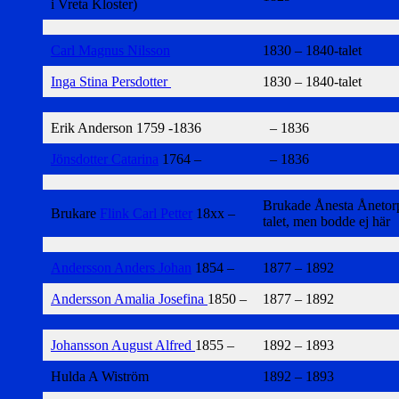
i Vreta Kloster)
Carl Magnus Nilsson
1830 – 1840-talet
Inga Stina Persdotter
1830 – 1840-talet
Erik Anderson 1759 -1836
– 1836
Jönsdotter Catarina
1764 –
– 1836
Brukade Ånesta Ånetor
Brukare
Flink Carl Petter
18xx –
talet, men bodde ej här
Andersson Anders Johan
1854 –
1877 – 1892
Andersson Amalia Josefina
1850 –
1877 – 1892
Johansson August Alfred
1855 –
1892 – 1893
Hulda A Wiström
1892 – 1893