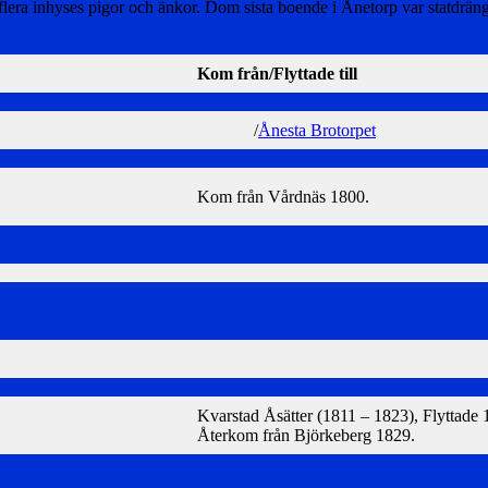
 flera inhyses pigor och änkor. Dom sista boende i Ånetorp var statdr
Kom från/Flyttade till
/
Ånesta Brotorpet
Kom från Vårdnäs 1800.
Kvarstad Åsätter (1811 – 1823), Flyttade 
Återkom från Björkeberg 1829.