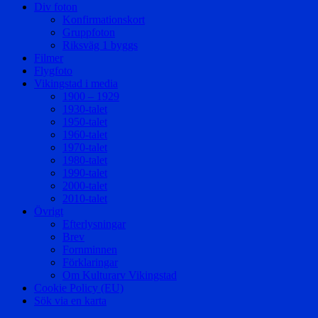
Div foton
Konfirmationskort
Gruppfoton
Riksväg 1 byggs
Filmer
Flygfoto
Vikingstad i media
1900 – 1929
1930-talet
1950-talet
1960-talet
1970-talet
1980-talet
1990-talet
2000-talet
2010-talet
Övrigt
Efterlysningar
Brev
Fornminnen
Förklaringar
Om Kulturarv Vikingstad
Cookie Policy (EU)
Sök via en karta