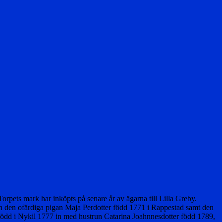
rpets mark har inköpts på senare år av ägarna till Lilla Greby.
h den ofärdiga pigan Maja Perdotter född 1771 i Rappestad samt den
 född i Nykil 1777 in med hustrun Catarina Joahnnesdotter född 1789,