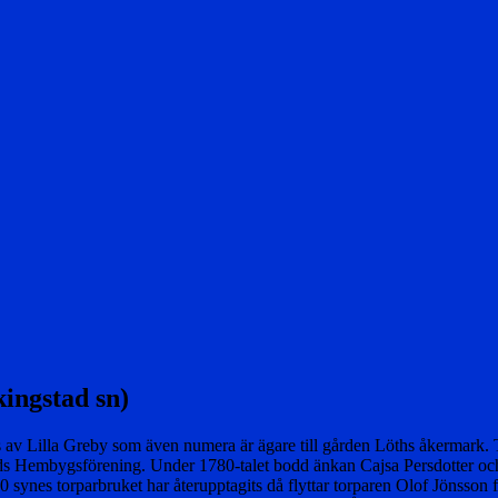
kingstad sn)
av Lilla Greby som även numera är ägare till gården Löths åkermark. To
ads Hembygsförening. Under 1780-talet bodd änkan Cajsa Persdotter oc
 synes torparbruket har återupptagits då flyttar torparen Olof Jönsson