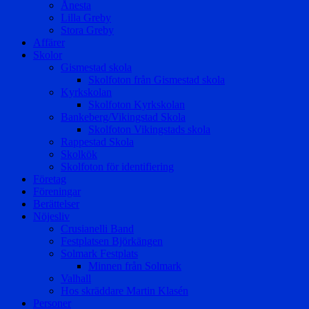
Ånesta
Lilla Greby
Stora Greby
Affärer
Skolor
Gismestad skola
Skolfoton från Gismestad skola
Kyrkskolan
Skolfoton Kyrkskolan
Bankeberg/Vikingstad Skola
Skolfoton Vikingstads skola
Rappestad Skola
Skolkök
Skolfoton för identifiering
Företag
Föreningar
Berättelser
Nöjesliv
Crusianelli Band
Festplatsen Björkängen
Solmark Festplats
Minnen från Solmark
Valhall
Hos skräddare Martin Klasén
Personer