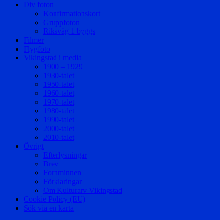
Div foton
Konfirmationskort
Gruppfoton
Riksväg 1 byggs
Filmer
Flygfoto
Vikingstad i media
1900 – 1929
1930-talet
1950-talet
1960-talet
1970-talet
1980-talet
1990-talet
2000-talet
2010-talet
Övrigt
Efterlysningar
Brev
Fornminnen
Förklaringar
Om Kulturarv Vikingstad
Cookie Policy (EU)
Sök via en karta