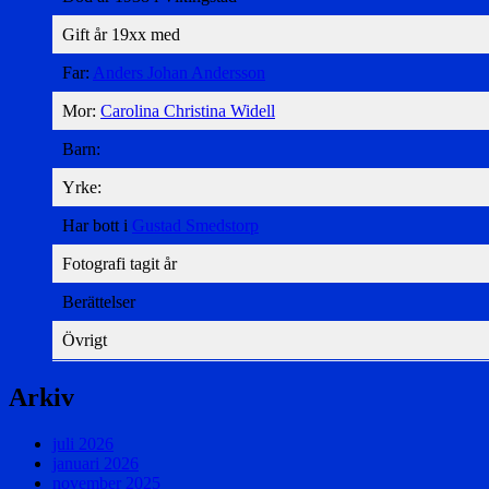
Gift år 19xx med
Far:
Anders Johan Andersson
Mor:
Carolina Christina Widell
Barn:
Yrke:
Har bott i
Gustad Smedstorp
Fotografi tagit år
Berättelser
Övrigt
Arkiv
juli 2026
januari 2026
november 2025