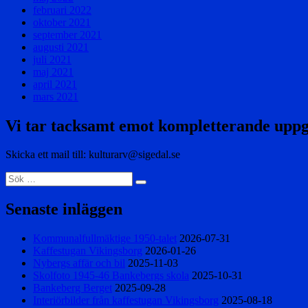
februari 2022
oktober 2021
september 2021
augusti 2021
juli 2021
maj 2021
april 2021
mars 2021
Vi tar tacksamt emot kompletterande uppg
Skicka ett mail till: kulturarv@sigedal.se
Sök
Sök
efter:
Senaste inläggen
Kommunalfullmäktige 1950-talet
2026-07-31
Kaffestugan Vikingsborg
2026-01-26
Nybergs affär och bil
2025-11-03
Skolfoto 1945-46 Bankebergs skola
2025-10-31
Bankeberg Berget
2025-09-28
Interiörbilder från kaffestugan Vikingsborg
2025-08-18