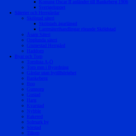
Konung Oscar II anländer till Bankeberg 1906
Sverigeloppet
Säterier och Herrgårdar
Skölstad säteri
Skölstads ägarlängd
Lantmäterihandlingar rörande Sköldstad
Åsarp Säteri
Opplunda säteri
Gismestad Herrgård
Haddorp
Byar och Torp
Torplista A-Ö
Torp mm i Byordning
Gårdar utan bytillhörighet
Bankeberg
Boo
Gunnorp
Gustad
Harg
Kvarstad
Nybble
Rakered
Solmark by
Sörstad
Tillorp