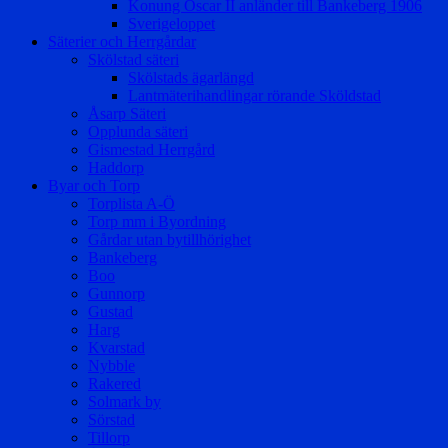
Konung Oscar II anländer till Bankeberg 1906
Sverigeloppet
Säterier och Herrgårdar
Skölstad säteri
Skölstads ägarlängd
Lantmäterihandlingar rörande Sköldstad
Åsarp Säteri
Opplunda säteri
Gismestad Herrgård
Haddorp
Byar och Torp
Torplista A-Ö
Torp mm i Byordning
Gårdar utan bytillhörighet
Bankeberg
Boo
Gunnorp
Gustad
Harg
Kvarstad
Nybble
Rakered
Solmark by
Sörstad
Tillorp