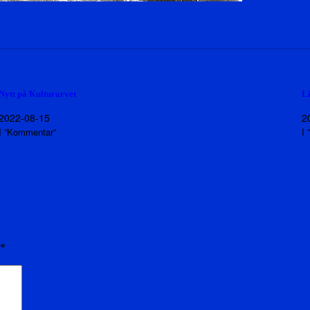
Nytt på Kulturarvet
L
2022-08-15
2
I ”Kommentar”
I
*