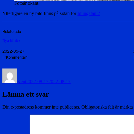
Fotoår okänt
Ytterligare en ny bild finns på sidan för
Idungatan 2
Relaterade
Nya bilder
2022-05-27
I ”Kommentar”
Författare
Publicerat
den
Kent
2022-08-17
2022-08-17
Lämna ett svar
Din e-postadress kommer inte publiceras.
Obligatoriska fält är märkta