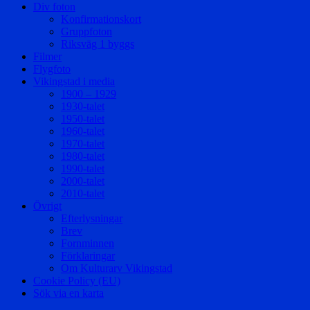
Div foton
Konfirmationskort
Gruppfoton
Riksväg 1 byggs
Filmer
Flygfoto
Vikingstad i media
1900 – 1929
1930-talet
1950-talet
1960-talet
1970-talet
1980-talet
1990-talet
2000-talet
2010-talet
Övrigt
Efterlysningar
Brev
Fornminnen
Förklaringar
Om Kulturarv Vikingstad
Cookie Policy (EU)
Sök via en karta