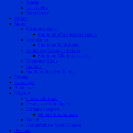
Ånesta
Lilla Greby
Stora Greby
Affärer
Skolor
Gismestad skola
Skolfoton från Gismestad skola
Kyrkskolan
Skolfoton Kyrkskolan
Bankeberg/Vikingstad Skola
Skolfoton Vikingstads skola
Rappestad Skola
Skolkök
Skolfoton för identifiering
Företag
Föreningar
Berättelser
Nöjesliv
Crusianelli Band
Festplatsen Björkängen
Solmark Festplats
Minnen från Solmark
Valhall
Hos skräddare Martin Klasén
Personer