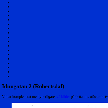
Välkommen!
Samhället
Säterier
och
Byar
Herrgårdar
och
Affärer
Torp
Skolor
Företag
Föreningar
Berättelser
Nöjesliv
Personer
Div
foton
Filmer
Flygfoto
Vikingstad
i
Övrigt
media
Cookie
Policy
Sök
(EU)
via
en
Idungatan 2 (Robertsdal)
karta
Vi har kompletterat med ytterligare
två bilder
på detta hus utöver de tv