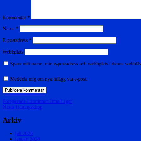
Kommentar
*
Namn
*
E-postadress
*
Webbplats
Spara mitt namn, min e-postadress och webbplats i denna webbläsa
Meddela mig om nya inlägg via e-post.
Inläggsnavigering
Föregående
Föregående
Lärarinnan Irma Lager
Nästa
inlägg:
Nästa
Tidningsklipp
inlägg:
Arkiv
juli 2026
januari 2026