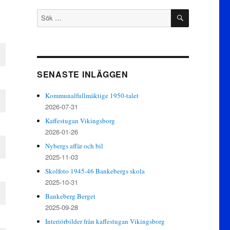
SÖK
Sök
efter:
SENASTE INLÄGGEN
Kommunalfullmäktige 1950-talet
2026-07-31
Kaffestugan Vikingsborg
2026-01-26
Nybergs affär och bil
2025-11-03
Skolfoto 1945-46 Bankebergs skola
2025-10-31
Bankeberg Berget
2025-09-28
Interiörbilder från kaffestugan Vikingsborg