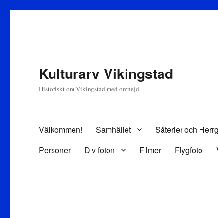
Kulturarv Vikingstad
Historiskt om Vikingstad med omnejd
Välkommen!
Samhället
Säterier och Herr
Personer
Div foton
Filmer
Flygfoto