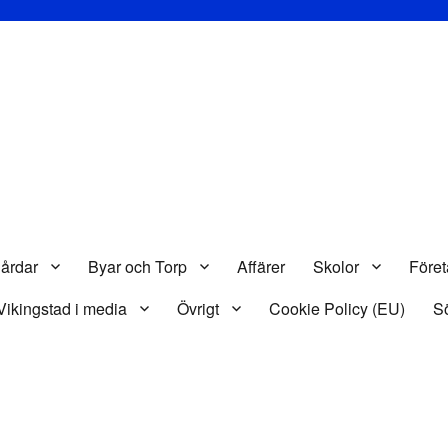
gårdar
Byar och Torp
Affärer
Skolor
Före
Vikingstad i media
Övrigt
Cookie Policy (EU)
Sö