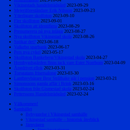
Vikingstads handelsträdgård
2023-09-29
Mejeriföreståndare Erik Nilsson
2023-09-23
Ytterligare skolfoton
2023-09-10
Fler skolfoton
2023-09-01
Skolfoton att identifiera
2023-08-29
Prenumerera på nya inlägg
2023-08-27
Nya skolfoton Vikingstad skola
2023-08-26
Spökar det?
2023-06-18
Valkebo sparbank
2023-06-17
Pers nya cykel
2023-05-17
Skolfoton Bankeberg/Vikingstad skola
2023-04-27
Hembygdsgården finns tack vare Ester Norrbom
2023-04-09
Ångdrivet ellok
2023-03-31
Torsgatans frisersalong
2023-03-30
Lantbrevbärare Bror Strålhake går i pension
2023-03-21
Simonssons gamla affär i Brink
2023-03-16
Skolfoton från Gismestad skola
2023-02-24
Petterssons Handelsträdgård
2023-02-24
Välkommen!
Samhället
Bebyggelse i Vikingstad samhälle
Vikingstad samhälle – historisk återblick
Järnvägen
Järnvägsstationen