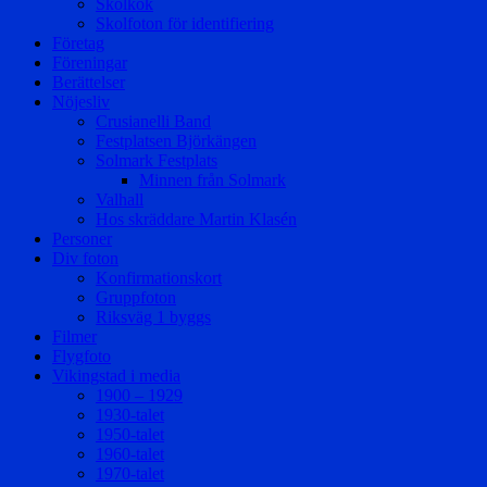
Skolkök
Skolfoton för identifiering
Företag
Föreningar
Berättelser
Nöjesliv
Crusianelli Band
Festplatsen Björkängen
Solmark Festplats
Minnen från Solmark
Valhall
Hos skräddare Martin Klasén
Personer
Div foton
Konfirmationskort
Gruppfoton
Riksväg 1 byggs
Filmer
Flygfoto
Vikingstad i media
1900 – 1929
1930-talet
1950-talet
1960-talet
1970-talet