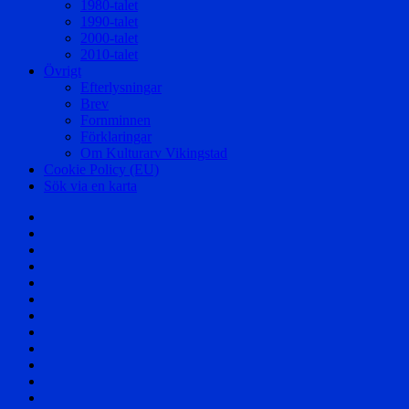
1980-talet
1990-talet
2000-talet
2010-talet
Övrigt
Efterlysningar
Brev
Fornminnen
Förklaringar
Om Kulturarv Vikingstad
Cookie Policy (EU)
Sök via en karta
Välkommen!
Samhället
Säterier
och
Byar
Herrgårdar
och
Affärer
Torp
Skolor
Företag
Föreningar
Berättelser
Nöjesliv
Personer
Div