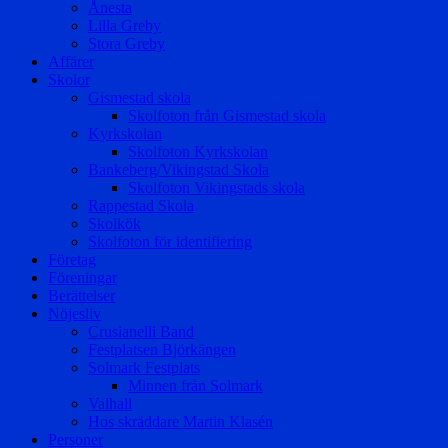
Ånesta
Lilla Greby
Stora Greby
Affärer
Skolor
Gismestad skola
Skolfoton från Gismestad skola
Kyrkskolan
Skolfoton Kyrkskolan
Bankeberg/Vikingstad Skola
Skolfoton Vikingstads skola
Rappestad Skola
Skolkök
Skolfoton för identifiering
Företag
Föreningar
Berättelser
Nöjesliv
Crusianelli Band
Festplatsen Björkängen
Solmark Festplats
Minnen från Solmark
Valhall
Hos skräddare Martin Klasén
Personer