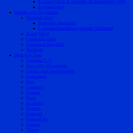
Konung Oscar II anländer till Bankeberg 1906
Sverigeloppet
Säterier och Herrgårdar
Skölstad säteri
Skölstads ägarlängd
Lantmäterihandlingar rörande Sköldstad
Åsarp Säteri
Opplunda säteri
Gismestad Herrgård
Haddorp
Byar och Torp
Torplista A-Ö
Torp mm i Byordning
Gårdar utan bytillhörighet
Bankeberg
Boo
Gunnorp
Gustad
Harg
Kvarstad
Nybble
Rakered
Solmark by
Sörstad
Tillorp