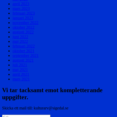
april 2023
mars 2023
februari 2023
januari 2023
november 2022
oktober 2022
augusti 2022
juni 2022
maj 2022
februari 2022
oktober 2021
september 2021
augusti 2021
juli 2021
maj 2021
april 2021
mars 2021
Vi tar tacksamt emot kompletterande
uppgifter.
Skicka ett mail till: kulturarv@sigedal.se
Sök