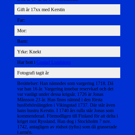
Gift år 17xx med Kerstin
Far:
Mor:
Barn:
Yrke: Knekt
Har bott i
Gustad Lundstorp
Fotografi tagit år
Berättelser: Han nämndes som vargering 1718. Då
var han 16 år. Vargering innebar reservkarl och det
var vanligt under dessa krigsår. 1726 är Jonas
Månsson 23 år. Han finns nämnd i den första
husförhörslängden i Vikingstad 1737. Där står även
hans hustru Kerstin. I 1740 års rulla står Jonas som
kommenderad. Förmodligen till Finland för att delta i
kriget mot Ryssland. Han dog i Stockholm 7 nov.
1742, antagligen av rödsot (tyfus) som då grasserade
i armén.