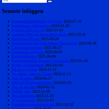
Sök
efter:
Senaste inläggen
Kommunalfullmäktige 1950-talet
2026-07-31
Kaffestugan Vikingsborg
2026-01-26
Nybergs affär och bil
2025-11-03
Skolfoto 1945-46 Bankebergs skola
2025-10-31
Bankeberg Berget
2025-09-28
Interiörbilder från kaffestugan Vikingsborg
2025-08-18
Lite kompletteringar
2025-06-27
Fastigheten Nygärde
2025-06-07
Banvaktarstugor
2025-06-06
Kreaturshandlare Kasper Gustavsson
2025-01-26
Kriget i Östergötland
2025-01-02
Ett par nya foton
2024-11-13
Ny rubrik i menyn: Filmer
2024-11-13
Sök på kartan
2024-04-27
Hitta till Hembygdsgården
2024-03-19
Åke på macken
2024-02-11
Nybble gård
2023-12-19
Nya klassfoton
2023-11-29
Nya fotografier
2023-11-05
Bankebergs smidesverkstad
2023-10-22
Konfirmation
2023-10-04