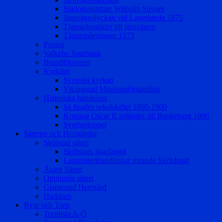
Stationsmästare Wilhelm Sterner
Järnvägsolyckan vid Lagerlunda 1875
Tjänstebostäder till järnvägen
Tågurspårningen 1973
Posten
Valkebo Sparbank
Brandförsvaret
Kyrkligt
Svenska kyrkan
Vikingstad Missionsförsamling
Historiska händelser
Så firades sekelskiftet 1800-1900
Konung Oscar II anländer till Bankeberg 1906
Sverigeloppet
Säterier och Herrgårdar
Skölstad säteri
Skölstads ägarlängd
Lantmäterihandlingar rörande Sköldstad
Åsarp Säteri
Opplunda säteri
Gismestad Herrgård
Haddorp
Byar och Torp
Torplista A-Ö