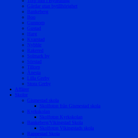
Torp mm i Byordning
Gårdar utan bytillhörighet
Bankeberg
Boo
Gunnorp
Gustad
Harg
Kvarstad
Nybble
Rakered
Solmark by
Sörstad
Tillorp
Ånesta
Lilla Greby
Stora Greby
Affärer
Skolor
Gismestad skola
Skolfoton från Gismestad skola
Kyrkskolan
Skolfoton Kyrkskolan
Bankeberg/Vikingstad Skola
Skolfoton Vikingstads skola
Rappestad Skola