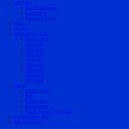
Div foton
Konfirmationskort
Gruppfoton
Riksväg 1 byggs
Filmer
Flygfoto
Vikingstad i media
1900 – 1929
1930-talet
1950-talet
1960-talet
1970-talet
1980-talet
1990-talet
2000-talet
2010-talet
Övrigt
Efterlysningar
Brev
Fornminnen
Förklaringar
Om Kulturarv Vikingstad
Cookie Policy (EU)
Sök via en karta