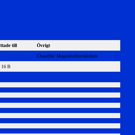
tade till
Övrigt
Chaufför/ Magasinsföreståndare
g 16 B