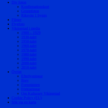
Div foton
Konfirmationskort
Gruppfoton
Riksväg 1 byggs
Filmer
Flygfoto
Vikingstad i media
1900 – 1929
1930-talet
1950-talet
1960-talet
1970-talet
1980-talet
1990-talet
2000-talet
2010-talet
Övrigt
Efterlysningar
Brev
Fornminnen
Förklaringar
Om Kulturarv Vikingstad
Cookie Policy (EU)
Sök via en karta