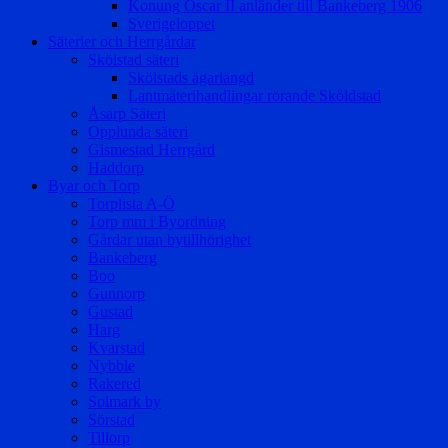
Konung Oscar II anländer till Bankeberg 1906
Sverigeloppet
Säterier och Herrgårdar
Skölstad säteri
Skölstads ägarlängd
Lantmäterihandlingar rörande Sköldstad
Åsarp Säteri
Opplunda säteri
Gismestad Herrgård
Haddorp
Byar och Torp
Torplista A-Ö
Torp mm i Byordning
Gårdar utan bytillhörighet
Bankeberg
Boo
Gunnorp
Gustad
Harg
Kvarstad
Nybble
Rakered
Solmark by
Sörstad
Tillorp