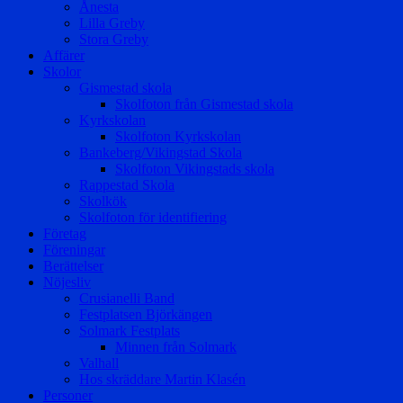
Ånesta
Lilla Greby
Stora Greby
Affärer
Skolor
Gismestad skola
Skolfoton från Gismestad skola
Kyrkskolan
Skolfoton Kyrkskolan
Bankeberg/Vikingstad Skola
Skolfoton Vikingstads skola
Rappestad Skola
Skolkök
Skolfoton för identifiering
Företag
Föreningar
Berättelser
Nöjesliv
Crusianelli Band
Festplatsen Björkängen
Solmark Festplats
Minnen från Solmark
Valhall
Hos skräddare Martin Klasén
Personer