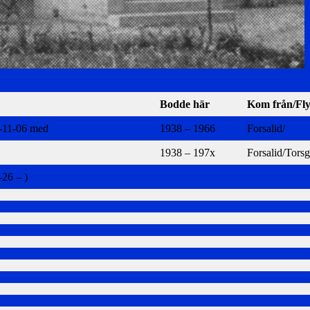
Bodde här
Kom från/Flyt
3-11-06 med
1938 – 1966
Forsalid/
1938 – 197x
Forsalid/Tors
-26 – )