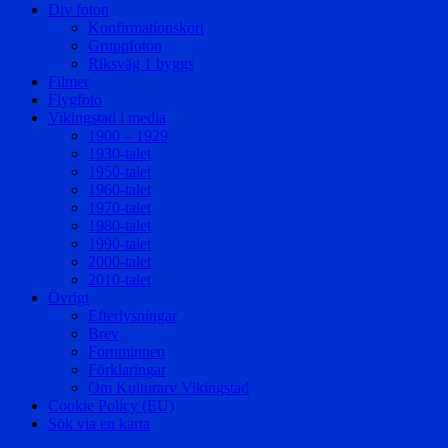
Div foton
Konfirmationskort
Gruppfoton
Riksväg 1 byggs
Filmer
Flygfoto
Vikingstad i media
1900 – 1929
1930-talet
1950-talet
1960-talet
1970-talet
1980-talet
1990-talet
2000-talet
2010-talet
Övrigt
Efterlysningar
Brev
Fornminnen
Förklaringar
Om Kulturarv Vikingstad
Cookie Policy (EU)
Sök via en karta