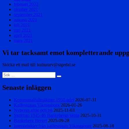
februari 2022
oktober 2021
september 2021
augusti 2021
juli 2021
maj 2021
april 2021
mars 2021
Vi tar tacksamt emot kompletterande uppg
Skicka ett mail till: kulturarv@sigedal.se
Sök
Sök
efter:
Senaste inläggen
Kommunalfullmäktige 1950-talet
2026-07-31
Kaffestugan Vikingsborg
2026-01-26
Nybergs affär och bil
2025-11-03
Skolfoto 1945-46 Bankebergs skola
2025-10-31
Bankeberg Berget
2025-09-28
Interiörbilder från kaffestugan Vikingsborg
2025-08-18