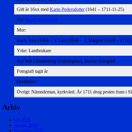
Gift år 16xx med
Karin Pedersdotter
(1641 – 1711-11-25)
Far:
Swen Arfwesson
Mor:
Barn: Jöns (1664 – ), Lars (1666 – ), Margret (1669 – 1711),
Yrke: Lantbrukare
Har bott i Bankeberg (födelseplats), Slycke Norrgård
Fotografi tagit år
Berättelser
Övrigt: Nämndeman, kyrkvärd. År 1711 drog pesten fram i Slyck
Arkiv
juli 2026
januari 2026
november 2025