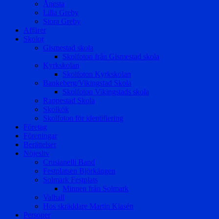
Ånesta
Lilla Greby
Stora Greby
Affärer
Skolor
Gismestad skola
Skolfoton från Gismestad skola
Kyrkskolan
Skolfoton Kyrkskolan
Bankeberg/Vikingstad Skola
Skolfoton Vikingstads skola
Rappestad Skola
Skolkök
Skolfoton för identifiering
Företag
Föreningar
Berättelser
Nöjesliv
Crusianelli Band
Festplatsen Björkängen
Solmark Festplats
Minnen från Solmark
Valhall
Hos skräddare Martin Klasén
Personer