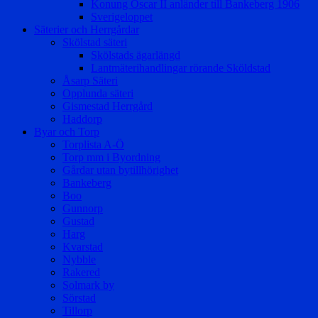
Konung Oscar II anländer till Bankeberg 1906
Sverigeloppet
Säterier och Herrgårdar
Skölstad säteri
Skölstads ägarlängd
Lantmäterihandlingar rörande Sköldstad
Åsarp Säteri
Opplunda säteri
Gismestad Herrgård
Haddorp
Byar och Torp
Torplista A-Ö
Torp mm i Byordning
Gårdar utan bytillhörighet
Bankeberg
Boo
Gunnorp
Gustad
Harg
Kvarstad
Nybble
Rakered
Solmark by
Sörstad
Tillorp