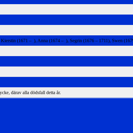
 Kierstin (1671 – ), Anna (1674 – ), Segrin (1676 – 1711), Swen (1679
e, därav alla dödsfall detta år.