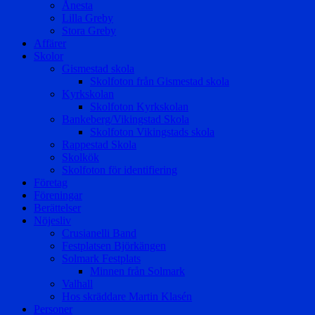
Ånesta
Lilla Greby
Stora Greby
Affärer
Skolor
Gismestad skola
Skolfoton från Gismestad skola
Kyrkskolan
Skolfoton Kyrkskolan
Bankeberg/Vikingstad Skola
Skolfoton Vikingstads skola
Rappestad Skola
Skolkök
Skolfoton för identifiering
Företag
Föreningar
Berättelser
Nöjesliv
Crusianelli Band
Festplatsen Björkängen
Solmark Festplats
Minnen från Solmark
Valhall
Hos skräddare Martin Klasén
Personer