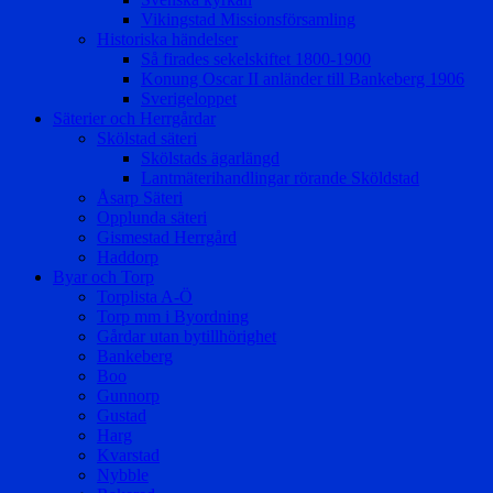
Vikingstad Missionsförsamling
Historiska händelser
Så firades sekelskiftet 1800-1900
Konung Oscar II anländer till Bankeberg 1906
Sverigeloppet
Säterier och Herrgårdar
Skölstad säteri
Skölstads ägarlängd
Lantmäterihandlingar rörande Sköldstad
Åsarp Säteri
Opplunda säteri
Gismestad Herrgård
Haddorp
Byar och Torp
Torplista A-Ö
Torp mm i Byordning
Gårdar utan bytillhörighet
Bankeberg
Boo
Gunnorp
Gustad
Harg
Kvarstad
Nybble