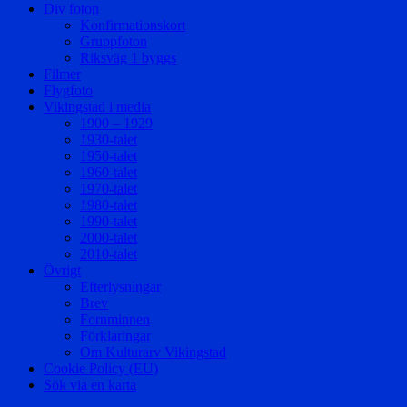
Div foton
Konfirmationskort
Gruppfoton
Riksväg 1 byggs
Filmer
Flygfoto
Vikingstad i media
1900 – 1929
1930-talet
1950-talet
1960-talet
1970-talet
1980-talet
1990-talet
2000-talet
2010-talet
Övrigt
Efterlysningar
Brev
Fornminnen
Förklaringar
Om Kulturarv Vikingstad
Cookie Policy (EU)
Sök via en karta