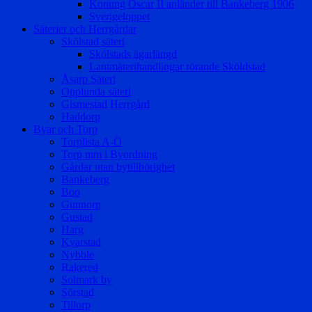
Konung Oscar II anländer till Bankeberg 1906
Sverigeloppet
Säterier och Herrgårdar
Skölstad säteri
Skölstads ägarlängd
Lantmäterihandlingar rörande Sköldstad
Åsarp Säteri
Opplunda säteri
Gismestad Herrgård
Haddorp
Byar och Torp
Torplista A-Ö
Torp mm i Byordning
Gårdar utan bytillhörighet
Bankeberg
Boo
Gunnorp
Gustad
Harg
Kvarstad
Nybble
Rakered
Solmark by
Sörstad
Tillorp