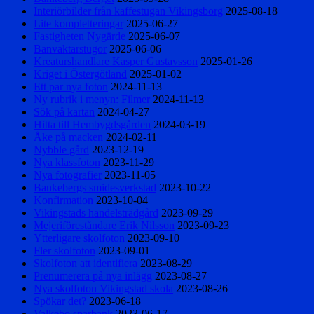
Interiörbilder från kaffestugan Vikingsborg
2025-08-18
Lite kompletteringar
2025-06-27
Fastigheten Nygärde
2025-06-07
Banvaktarstugor
2025-06-06
Kreaturshandlare Kasper Gustavsson
2025-01-26
Kriget i Östergötland
2025-01-02
Ett par nya foton
2024-11-13
Ny rubrik i menyn: Filmer
2024-11-13
Sök på kartan
2024-04-27
Hitta till Hembygdsgården
2024-03-19
Åke på macken
2024-02-11
Nybble gård
2023-12-19
Nya klassfoton
2023-11-29
Nya fotografier
2023-11-05
Bankebergs smidesverkstad
2023-10-22
Konfirmation
2023-10-04
Vikingstads handelsträdgård
2023-09-29
Mejeriföreståndare Erik Nilsson
2023-09-23
Ytterligare skolfoton
2023-09-10
Fler skolfoton
2023-09-01
Skolfoton att identifiera
2023-08-29
Prenumerera på nya inlägg
2023-08-27
Nya skolfoton Vikingstad skola
2023-08-26
Spökar det?
2023-06-18
Valkebo sparbank
2023-06-17