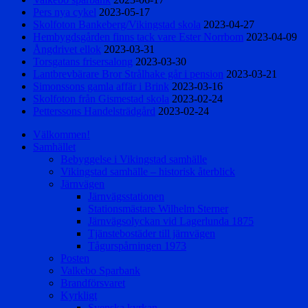
Pers nya cykel
2023-05-17
Skolfoton Bankeberg/Vikingstad skola
2023-04-27
Hembygdsgården finns tack vare Ester Norrbom
2023-04-09
Ångdrivet ellok
2023-03-31
Torsgatans frisersalong
2023-03-30
Lantbrevbärare Bror Strålhake går i pension
2023-03-21
Simonssons gamla affär i Brink
2023-03-16
Skolfoton från Gismestad skola
2023-02-24
Petterssons Handelsträdgård
2023-02-24
Välkommen!
Samhället
Bebyggelse i Vikingstad samhälle
Vikingstad samhälle – historisk återblick
Järnvägen
Järnvägsstationen
Stationsmästare Wilhelm Sterner
Järnvägsolyckan vid Lagerlunda 1875
Tjänstebostäder till järnvägen
Tågurspårningen 1973
Posten
Valkebo Sparbank
Brandförsvaret
Kyrkligt
Svenska kyrkan