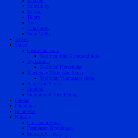
Rakered
Solmark by
Sörstad
Tillorp
Ånesta
Lilla Greby
Stora Greby
Affärer
Skolor
Gismestad skola
Skolfoton från Gismestad skola
Kyrkskolan
Skolfoton Kyrkskolan
Bankeberg/Vikingstad Skola
Skolfoton Vikingstads skola
Rappestad Skola
Skolkök
Skolfoton för identifiering
Företag
Föreningar
Berättelser
Nöjesliv
Crusianelli Band
Festplatsen Björkängen
Solmark Festplats