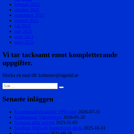
februari 2022
oktober 2021
september 2021
augusti 2021
juli 2021
maj 2021
april 2021
mars 2021
Vi tar tacksamt emot kompletterande
uppgifter.
Skicka ett mail till: kulturarv@sigedal.se
Sök
Sök
efter:
Senaste inläggen
Kommunalfullmäktige 1950-talet
2026-07-31
Kaffestugan Vikingsborg
2026-01-26
Nybergs affär och bil
2025-11-03
Skolfoto 1945-46 Bankebergs skola
2025-10-31
Bankeberg Berget
2025-09-28