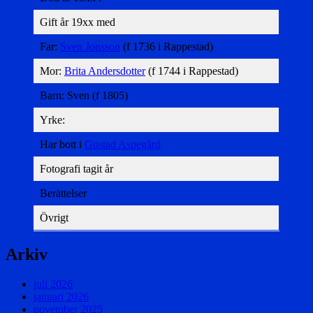
Gift år 19xx med
Far:
Sven Jonsson
(f 1736 i Rappestad)
Mor:
Brita Andersdotter
(f 1744 i Rappestad)
Barn: Sven (f 1805)
Yrke:
Har bott i
Gustad Aspegård
Fotografi tagit år
Berättelser
Övrigt
Arkiv
juli 2026
januari 2026
november 2025