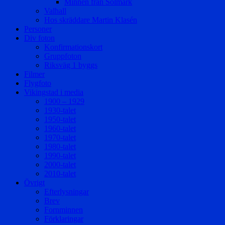
Minnen från Solmark
Valhall
Hos skräddare Martin Klasén
Personer
Div foton
Konfirmationskort
Gruppfoton
Riksväg 1 byggs
Filmer
Flygfoto
Vikingstad i media
1900 – 1929
1930-talet
1950-talet
1960-talet
1970-talet
1980-talet
1990-talet
2000-talet
2010-talet
Övrigt
Efterlysningar
Brev
Fornminnen
Förklaringar