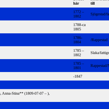
här
till
1772 –
Sjögestad/fa
1802
1788-ca
1805
1786-
/Rappestad
1804
1785 –
Slaka/fattig
1802
1785 –
Rappestad/
1801
-1847
, Anna-Stina** (1809-07-07 – ),