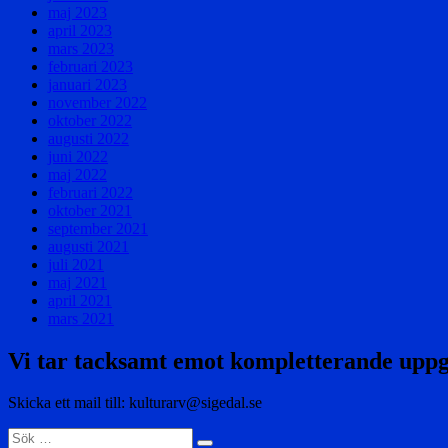
maj 2023
april 2023
mars 2023
februari 2023
januari 2023
november 2022
oktober 2022
augusti 2022
juni 2022
maj 2022
februari 2022
oktober 2021
september 2021
augusti 2021
juli 2021
maj 2021
april 2021
mars 2021
Vi tar tacksamt emot kompletterande uppg
Skicka ett mail till: kulturarv@sigedal.se
Sök