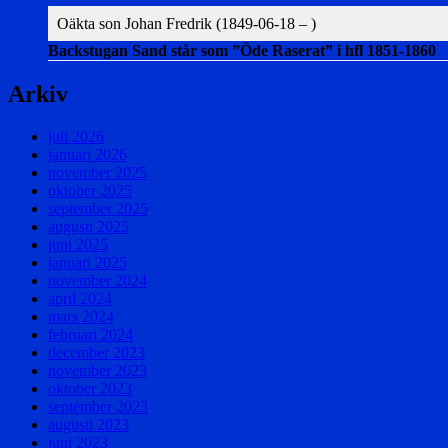
Oäkta son Johan Fredrik (1849-06-18 – )
Backstugan Sand står som ”Öde Raserat” i hfl 1851-1860
Arkiv
juli 2026
januari 2026
november 2025
oktober 2025
september 2025
augusti 2025
juni 2025
januari 2025
november 2024
april 2024
mars 2024
februari 2024
december 2023
november 2023
oktober 2023
september 2023
augusti 2023
juni 2023