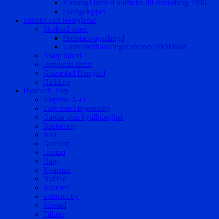
Konung Oscar II anländer till Bankeberg 1906
Sverigeloppet
Säterier och Herrgårdar
Skölstad säteri
Skölstads ägarlängd
Lantmäterihandlingar rörande Sköldstad
Åsarp Säteri
Opplunda säteri
Gismestad Herrgård
Haddorp
Byar och Torp
Torplista A-Ö
Torp mm i Byordning
Gårdar utan bytillhörighet
Bankeberg
Boo
Gunnorp
Gustad
Harg
Kvarstad
Nybble
Rakered
Solmark by
Sörstad
Tillorp