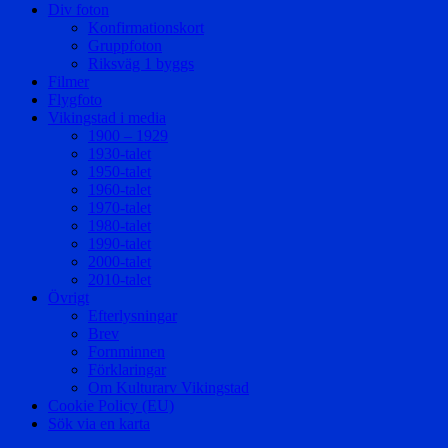
Div foton
Konfirmationskort
Gruppfoton
Riksväg 1 byggs
Filmer
Flygfoto
Vikingstad i media
1900 – 1929
1930-talet
1950-talet
1960-talet
1970-talet
1980-talet
1990-talet
2000-talet
2010-talet
Övrigt
Efterlysningar
Brev
Fornminnen
Förklaringar
Om Kulturarv Vikingstad
Cookie Policy (EU)
Sök via en karta