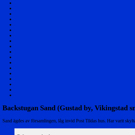
Välkommen!
Samhället
Säterier
och
Byar
Herrgårdar
och
Affärer
Torp
Skolor
Företag
Föreningar
Berättelser
Nöjesliv
Personer
Div
foton
Filmer
Flygfoto
Vikingstad
i
Övrigt
media
Cookie
Policy
Sök
(EU)
via
en
Backstugan Sand (Gustad by, Vikingstad s
karta
Sand ägdes av församlingen, låg invid Post Tildas hus. Har varit skyl