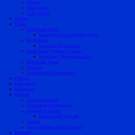
Ånesta
Lilla Greby
Stora Greby
Affärer
Skolor
Gismestad skola
Skolfoton från Gismestad skola
Kyrkskolan
Skolfoton Kyrkskolan
Bankeberg/Vikingstad Skola
Skolfoton Vikingstads skola
Rappestad Skola
Skolkök
Skolfoton för identifiering
Företag
Föreningar
Berättelser
Nöjesliv
Crusianelli Band
Festplatsen Björkängen
Solmark Festplats
Minnen från Solmark
Valhall
Hos skräddare Martin Klasén
Personer