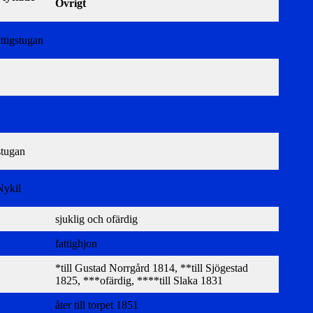
Övrigt
ttigstugan
stugan
Nykil
sjuklig och ofärdig
fattighjon
*till Gustad Norrgård 1814, **till Sjögestad
1825, ***ofärdig, ****till Slaka 1831
åter till torpet 1851