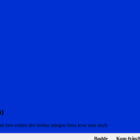
n)
tad men endast den krökta stången finns kvar utan skylt.
Bodde
Kom från/F