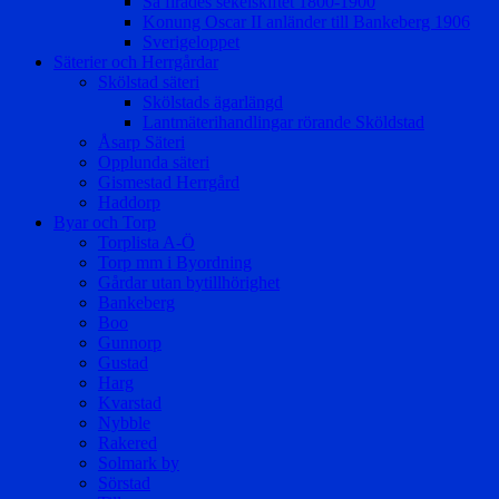
Så firades sekelskiftet 1800-1900
Konung Oscar II anländer till Bankeberg 1906
Sverigeloppet
Säterier och Herrgårdar
Skölstad säteri
Skölstads ägarlängd
Lantmäterihandlingar rörande Sköldstad
Åsarp Säteri
Opplunda säteri
Gismestad Herrgård
Haddorp
Byar och Torp
Torplista A-Ö
Torp mm i Byordning
Gårdar utan bytillhörighet
Bankeberg
Boo
Gunnorp
Gustad
Harg
Kvarstad
Nybble
Rakered
Solmark by
Sörstad