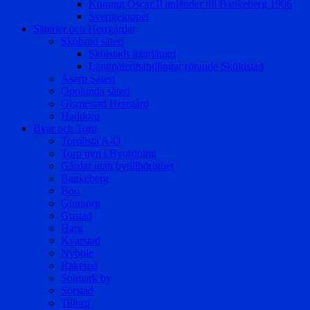
Konung Oscar II anländer till Bankeberg 1906
Sverigeloppet
Säterier och Herrgårdar
Skölstad säteri
Skölstads ägarlängd
Lantmäterihandlingar rörande Sköldstad
Åsarp Säteri
Opplunda säteri
Gismestad Herrgård
Haddorp
Byar och Torp
Torplista A-Ö
Torp mm i Byordning
Gårdar utan bytillhörighet
Bankeberg
Boo
Gunnorp
Gustad
Harg
Kvarstad
Nybble
Rakered
Solmark by
Sörstad
Tillorp