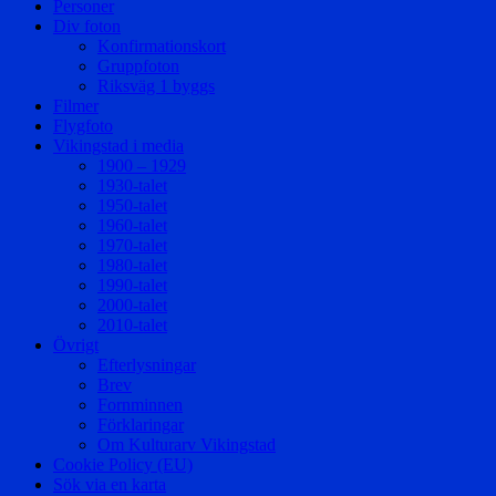
Personer
Div foton
Konfirmationskort
Gruppfoton
Riksväg 1 byggs
Filmer
Flygfoto
Vikingstad i media
1900 – 1929
1930-talet
1950-talet
1960-talet
1970-talet
1980-talet
1990-talet
2000-talet
2010-talet
Övrigt
Efterlysningar
Brev
Fornminnen
Förklaringar
Om Kulturarv Vikingstad
Cookie Policy (EU)
Sök via en karta