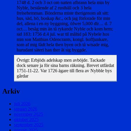
1748 d. 2 och 3 oct om natten afbrann hela min by
Nyble, bestående af 2 rusthåll och 3 hela
frelsehemman. Bönderna miste therigenom alt sitt:
hus, säd, hö, boskap &c., och jag förlorade för min
del, allena i en ny byggning, öfwer 5,000 dlr… d. 7
oct… besåg min än tå rykande Nyble och kom hem;
sid 183: 1756 d.4 jul. war til måltid på Nybele hos
min son Matthias Odencrants, kongl. hoffjunkare,
som af mig fådt hela then byen och tå wisade mig,
hurudant säteri han ther åt sig byggde.
Övrigt: Erbjöds adelskap men avböjde. Tackade
dock senare ja för sina barns räkning. Brevet utfärdat
1751-11-22. Var 1726 ägare till flera av Nybble bys
gårdar
Arkiv
juli 2026
januari 2026
november 2025
oktober 2025
september 2025
augusti 2025