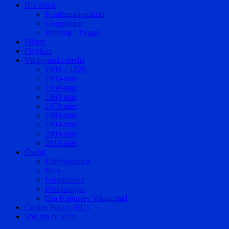
Div foton
Konfirmationskort
Gruppfoton
Riksväg 1 byggs
Filmer
Flygfoto
Vikingstad i media
1900 – 1929
1930-talet
1950-talet
1960-talet
1970-talet
1980-talet
1990-talet
2000-talet
2010-talet
Övrigt
Efterlysningar
Brev
Fornminnen
Förklaringar
Om Kulturarv Vikingstad
Cookie Policy (EU)
Sök via en karta