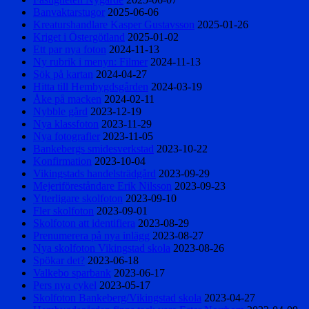
Banvaktarstugor
2025-06-06
Kreaturshandlare Kasper Gustavsson
2025-01-26
Kriget i Östergötland
2025-01-02
Ett par nya foton
2024-11-13
Ny rubrik i menyn: Filmer
2024-11-13
Sök på kartan
2024-04-27
Hitta till Hembygdsgården
2024-03-19
Åke på macken
2024-02-11
Nybble gård
2023-12-19
Nya klassfoton
2023-11-29
Nya fotografier
2023-11-05
Bankebergs smidesverkstad
2023-10-22
Konfirmation
2023-10-04
Vikingstads handelsträdgård
2023-09-29
Mejeriföreståndare Erik Nilsson
2023-09-23
Ytterligare skolfoton
2023-09-10
Fler skolfoton
2023-09-01
Skolfoton att identifiera
2023-08-29
Prenumerera på nya inlägg
2023-08-27
Nya skolfoton Vikingstad skola
2023-08-26
Spökar det?
2023-06-18
Valkebo sparbank
2023-06-17
Pers nya cykel
2023-05-17
Skolfoton Bankeberg/Vikingstad skola
2023-04-27