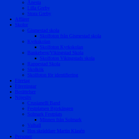
Ånesta
Lilla Greby
Stora Greby
Affärer
Skolor
Gismestad skola
Skolfoton från Gismestad skola
Kyrkskolan
Skolfoton Kyrkskolan
Bankeberg/Vikingstad Skola
Skolfoton Vikingstads skola
Rappestad Skola
Skolkök
Skolfoton för identifiering
Företag
Föreningar
Berättelser
Nöjesliv
Crusianelli Band
Festplatsen Björkängen
Solmark Festplats
Minnen från Solmark
Valhall
Hos skräddare Martin Klasén
Personer