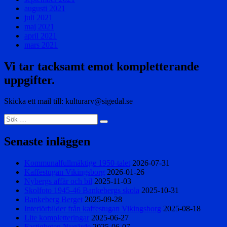
augusti 2021
juli 2021
maj 2021
april 2021
mars 2021
Vi tar tacksamt emot kompletterande
uppgifter.
Skicka ett mail till: kulturarv@sigedal.se
Sök
Sök
efter:
Senaste inläggen
Kommunalfullmäktige 1950-talet
2026-07-31
Kaffestugan Vikingsborg
2026-01-26
Nybergs affär och bil
2025-11-03
Skolfoto 1945-46 Bankebergs skola
2025-10-31
Bankeberg Berget
2025-09-28
Interiörbilder från kaffestugan Vikingsborg
2025-08-18
Lite kompletteringar
2025-06-27
Fastigheten Nygärde
2025-06-07