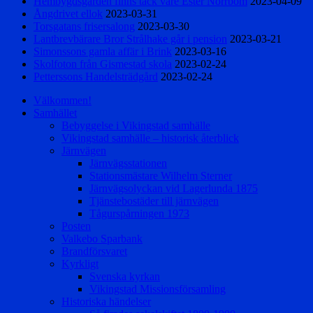
Hembygdsgården finns tack vare Ester Norrbom
2023-04-09
Ångdrivet ellok
2023-03-31
Torsgatans frisersalong
2023-03-30
Lantbrevbärare Bror Strålhake går i pension
2023-03-21
Simonssons gamla affär i Brink
2023-03-16
Skolfoton från Gismestad skola
2023-02-24
Petterssons Handelsträdgård
2023-02-24
Välkommen!
Samhället
Bebyggelse i Vikingstad samhälle
Vikingstad samhälle – historisk återblick
Järnvägen
Järnvägsstationen
Stationsmästare Wilhelm Sterner
Järnvägsolyckan vid Lagerlunda 1875
Tjänstebostäder till järnvägen
Tågurspårningen 1973
Posten
Valkebo Sparbank
Brandförsvaret
Kyrkligt
Svenska kyrkan
Vikingstad Missionsförsamling
Historiska händelser