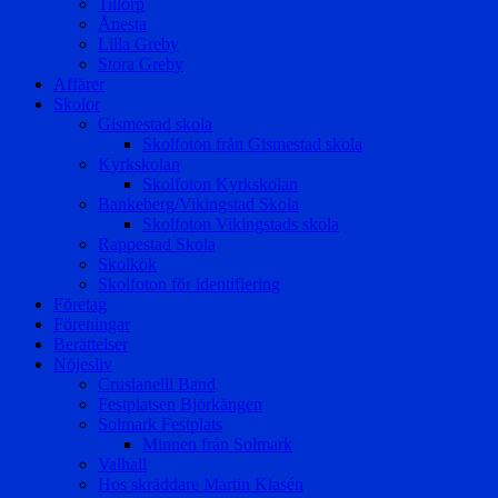
Tillorp
Ånesta
Lilla Greby
Stora Greby
Affärer
Skolor
Gismestad skola
Skolfoton från Gismestad skola
Kyrkskolan
Skolfoton Kyrkskolan
Bankeberg/Vikingstad Skola
Skolfoton Vikingstads skola
Rappestad Skola
Skolkök
Skolfoton för identifiering
Företag
Föreningar
Berättelser
Nöjesliv
Crusianelli Band
Festplatsen Björkängen
Solmark Festplats
Minnen från Solmark
Valhall
Hos skräddare Martin Klasén