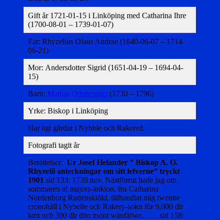
Gift år 1721-01-15 i Linköping med Catharina Ihre
(1700-08-01 – 1739-01-07)
Far: Rhyzelius Olaus Andrae (1640-06-07 – 1714-
06-21)
Mor: Andersdotter Sigrid (1651-04-19 – 1694-04-
15)
Barn:
Mattias Odencrantz
(1730 – 1796)
Yrke: Biskop i Linköping
Har ägt gårdar i Nybble och Rakered.
Fotografi tagit år
Berättelser:
Ur Josef Helander ” Biskop A. O.
Rhyzelii anteckningar om sitt lefverne” tryckt
1901
sid 133: 1739 nov. Nästförrut hade jag om
sommaren af majors-änkion, fru Catharina
Nordenborg Rudenskiöld, tillhandlat mig twenne
cronohåll i Nybelle och Rakery-sokn för 9,000 dlr
kmt och 300 dlr dito mönt wänfåfwo…… sid 158: