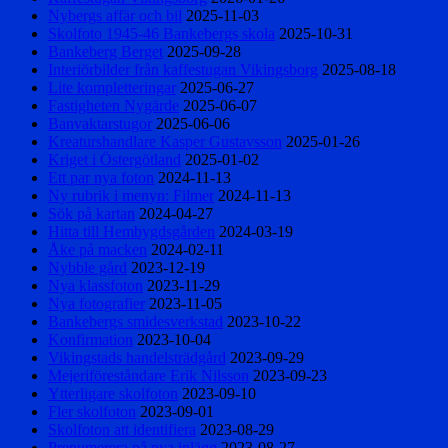
Nybergs affär och bil
2025-11-03
Skolfoto 1945-46 Bankebergs skola
2025-10-31
Bankeberg Berget
2025-09-28
Interiörbilder från kaffestugan Vikingsborg
2025-08-18
Lite kompletteringar
2025-06-27
Fastigheten Nygärde
2025-06-07
Banvaktarstugor
2025-06-06
Kreaturshandlare Kasper Gustavsson
2025-01-26
Kriget i Östergötland
2025-01-02
Ett par nya foton
2024-11-13
Ny rubrik i menyn: Filmer
2024-11-13
Sök på kartan
2024-04-27
Hitta till Hembygdsgården
2024-03-19
Åke på macken
2024-02-11
Nybble gård
2023-12-19
Nya klassfoton
2023-11-29
Nya fotografier
2023-11-05
Bankebergs smidesverkstad
2023-10-22
Konfirmation
2023-10-04
Vikingstads handelsträdgård
2023-09-29
Mejeriföreståndare Erik Nilsson
2023-09-23
Ytterligare skolfoton
2023-09-10
Fler skolfoton
2023-09-01
Skolfoton att identifiera
2023-08-29
Prenumerera på nya inlägg
2023-08-27