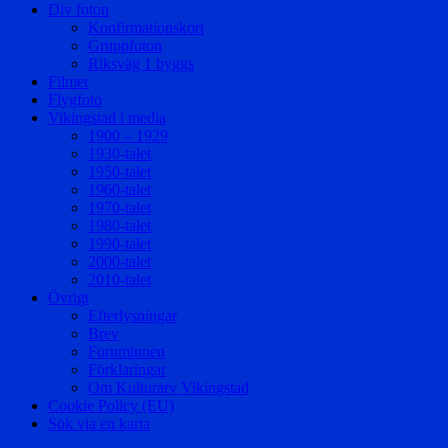
Div foton
Konfirmationskort
Gruppfoton
Riksväg 1 byggs
Filmer
Flygfoto
Vikingstad i media
1900 – 1929
1930-talet
1950-talet
1960-talet
1970-talet
1980-talet
1990-talet
2000-talet
2010-talet
Övrigt
Efterlysningar
Brev
Fornminnen
Förklaringar
Om Kulturarv Vikingstad
Cookie Policy (EU)
Sök via en karta