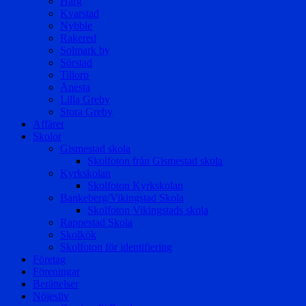
Harg
Kvarstad
Nybble
Rakered
Solmark by
Sörstad
Tillorp
Ånesta
Lilla Greby
Stora Greby
Affärer
Skolor
Gismestad skola
Skolfoton från Gismestad skola
Kyrkskolan
Skolfoton Kyrkskolan
Bankeberg/Vikingstad Skola
Skolfoton Vikingstads skola
Rappestad Skola
Skolkök
Skolfoton för identifiering
Företag
Föreningar
Berättelser
Nöjesliv