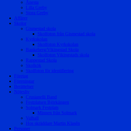
Ånesta
Lilla Greby
Stora Greby
Affärer
Skolor
Gismestad skola
Skolfoton från Gismestad skola
Kyrkskolan
Skolfoton Kyrkskolan
Bankeberg/Vikingstad Skola
Skolfoton Vikingstads skola
Rappestad Skola
Skolkök
Skolfoton för identifiering
Företag
Föreningar
Berättelser
Nöjesliv
Crusianelli Band
Festplatsen Björkängen
Solmark Festplats
Minnen från Solmark
Valhall
Hos skräddare Martin Klasén
Personer