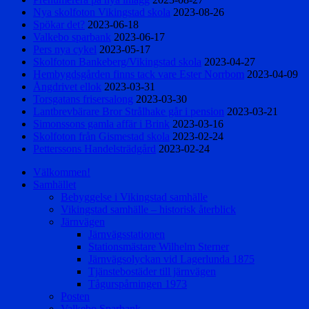
Nya skolfoton Vikingstad skola
2023-08-26
Spökar det?
2023-06-18
Valkebo sparbank
2023-06-17
Pers nya cykel
2023-05-17
Skolfoton Bankeberg/Vikingstad skola
2023-04-27
Hembygdsgården finns tack vare Ester Norrbom
2023-04-09
Ångdrivet ellok
2023-03-31
Torsgatans frisersalong
2023-03-30
Lantbrevbärare Bror Strålhake går i pension
2023-03-21
Simonssons gamla affär i Brink
2023-03-16
Skolfoton från Gismestad skola
2023-02-24
Petterssons Handelsträdgård
2023-02-24
Välkommen!
Samhället
Bebyggelse i Vikingstad samhälle
Vikingstad samhälle – historisk återblick
Järnvägen
Järnvägsstationen
Stationsmästare Wilhelm Sterner
Järnvägsolyckan vid Lagerlunda 1875
Tjänstebostäder till järnvägen
Tågurspårningen 1973
Posten
Valkebo Sparbank