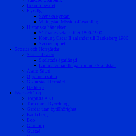
Brandförsvaret
Kyrkligt
Svenska kyrkan
Vikingstad Missionsförsamling
Historiska händelser
Så firades sekelskiftet 1800-1900
Konung Oscar II anländer till Bankeberg 1906
Sverigeloppet
Säterier och Herrgårdar
Skölstad säteri
Skölstads ägarlängd
Lantmäterihandlingar rörande Sköldstad
Åsarp Säteri
Opplunda säteri
Gismestad Herrgård
Haddorp
Byar och Torp
Torplista A-Ö
Torp mm i Byordning
Gårdar utan bytillhörighet
Bankeberg
Boo
Gunnorp
Gustad