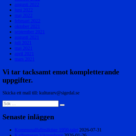
augusti 2022
juni 2022
maj 2022
februari 2022
oktober 2021
september 2021
augusti 2021
juli 2021
maj 2021
april 2021
mars 2021
Vi tar tacksamt emot kompletterande
uppgifter.
Skicka ett mail till: kulturarv@sigedal.se
Sök
Sök
efter:
Senaste inläggen
Kommunalfullmäktige 1950-talet
2026-07-31
Kaffestugan Vikingsborg
2026-01-26