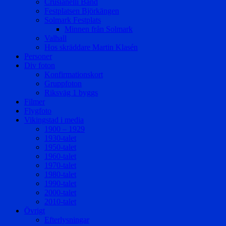
Crusianelli Band
Festplatsen Björkängen
Solmark Festplats
Minnen från Solmark
Valhall
Hos skräddare Martin Klasén
Personer
Div foton
Konfirmationskort
Gruppfoton
Riksväg 1 byggs
Filmer
Flygfoto
Vikingstad i media
1900 – 1929
1930-talet
1950-talet
1960-talet
1970-talet
1980-talet
1990-talet
2000-talet
2010-talet
Övrigt
Efterlysningar