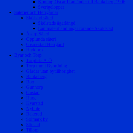
Konung Oscar II anländer till Bankeberg 1906
Sverigeloppet
Säterier och Herrgårdar
Skölstad säteri
Skölstads ägarlängd
Lantmäterihandlingar rörande Sköldstad
Åsarp Säteri
Opplunda säteri
Gismestad Herrgård
Haddorp
Byar och Torp
Torplista A-Ö
Torp mm i Byordning
Gårdar utan bytillhörighet
Bankeberg
Boo
Gunnorp
Gustad
Harg
Kvarstad
Nybble
Rakered
Solmark by
Sörstad
Tillorp