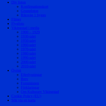
Div foton
Konfirmationskort
Gruppfoton
Riksväg 1 byggs
Filmer
Flygfoto
Vikingstad i media
1900 – 1929
1930-talet
1950-talet
1960-talet
1970-talet
1980-talet
1990-talet
2000-talet
2010-talet
Övrigt
Efterlysningar
Brev
Fornminnen
Förklaringar
Om Kulturarv Vikingstad
Cookie Policy (EU)
Sök via en karta