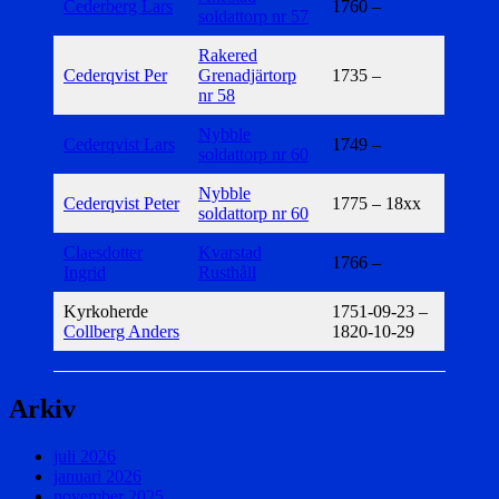
Cederberg Lars
1760 –
soldattorp nr 57
Rakered
Cederqvist Per
Grenadjärtorp
1735 –
nr 58
Nybble
Cederqvist Lars
1749 –
soldattorp nr 60
Nybble
Cederqvist Peter
1775 – 18xx
soldattorp nr 60
Claesdotter
Kvarstad
1766 –
Ingrid
Rusthåll
Kyrkoherde
1751-09-23 –
Collberg Anders
1820-10-29
Arkiv
juli 2026
januari 2026
november 2025