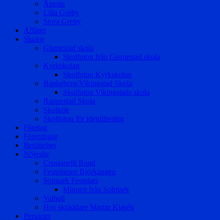
Ånesta
Lilla Greby
Stora Greby
Affärer
Skolor
Gismestad skola
Skolfoton från Gismestad skola
Kyrkskolan
Skolfoton Kyrkskolan
Bankeberg/Vikingstad Skola
Skolfoton Vikingstads skola
Rappestad Skola
Skolkök
Skolfoton för identifiering
Företag
Föreningar
Berättelser
Nöjesliv
Crusianelli Band
Festplatsen Björkängen
Solmark Festplats
Minnen från Solmark
Valhall
Hos skräddare Martin Klasén
Personer