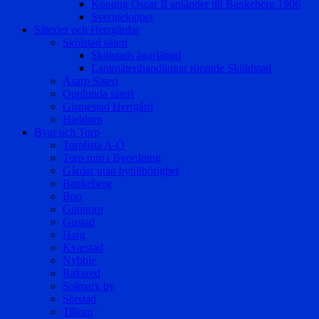
Konung Oscar II anländer till Bankeberg 1906
Sverigeloppet
Säterier och Herrgårdar
Skölstad säteri
Skölstads ägarlängd
Lantmäterihandlingar rörande Sköldstad
Åsarp Säteri
Opplunda säteri
Gismestad Herrgård
Haddorp
Byar och Torp
Torplista A-Ö
Torp mm i Byordning
Gårdar utan bytillhörighet
Bankeberg
Boo
Gunnorp
Gustad
Harg
Kvarstad
Nybble
Rakered
Solmark by
Sörstad
Tillorp