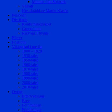
Minnen från Solmark
Valhall
Hos skräddare Martin Klasén
Personer
Div foton
Konfirmationskort
Gruppfoton
Riksväg 1 byggs
Filmer
Flygfoto
Vikingstad i media
1900 – 1929
1930-talet
1950-talet
1960-talet
1970-talet
1980-talet
1990-talet
2000-talet
2010-talet
Övrigt
Efterlysningar
Brev
Fornminnen
Förklaringar