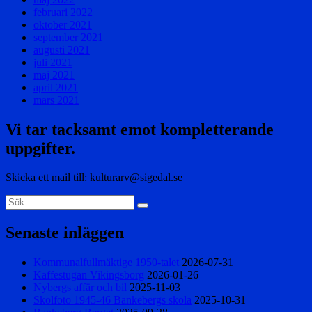
februari 2022
oktober 2021
september 2021
augusti 2021
juli 2021
maj 2021
april 2021
mars 2021
Vi tar tacksamt emot kompletterande
uppgifter.
Skicka ett mail till: kulturarv@sigedal.se
Sök
Sök
efter:
Senaste inläggen
Kommunalfullmäktige 1950-talet
2026-07-31
Kaffestugan Vikingsborg
2026-01-26
Nybergs affär och bil
2025-11-03
Skolfoto 1945-46 Bankebergs skola
2025-10-31