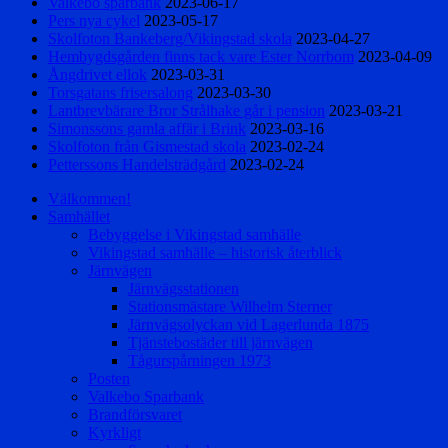
Valkebo sparbank
2023-06-17
Pers nya cykel
2023-05-17
Skolfoton Bankeberg/Vikingstad skola
2023-04-27
Hembygdsgården finns tack vare Ester Norrbom
2023-04-09
Ångdrivet ellok
2023-03-31
Torsgatans frisersalong
2023-03-30
Lantbrevbärare Bror Strålhake går i pension
2023-03-21
Simonssons gamla affär i Brink
2023-03-16
Skolfoton från Gismestad skola
2023-02-24
Petterssons Handelsträdgård
2023-02-24
Välkommen!
Samhället
Bebyggelse i Vikingstad samhälle
Vikingstad samhälle – historisk återblick
Järnvägen
Järnvägsstationen
Stationsmästare Wilhelm Sterner
Järnvägsolyckan vid Lagerlunda 1875
Tjänstebostäder till järnvägen
Tågurspårningen 1973
Posten
Valkebo Sparbank
Brandförsvaret
Kyrkligt