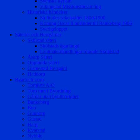
Svenska kyrkan
Vikingstad Missionsförsamling
Historiska händelser
Så firades sekelskiftet 1800-1900
Konung Oscar II anländer till Bankeberg 1906
Sverigeloppet
Säterier och Herrgårdar
Skölstad säteri
Skölstads ägarlängd
Lantmäterihandlingar rörande Sköldstad
Åsarp Säteri
Opplunda säteri
Gismestad Herrgård
Haddorp
Byar och Torp
Torplista A-Ö
Torp mm i Byordning
Gårdar utan bytillhörighet
Bankeberg
Boo
Gunnorp
Gustad
Harg
Kvarstad
Nybble