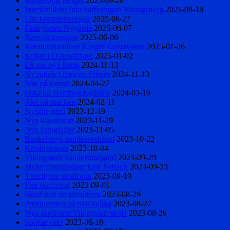
Bankeberg Berget
2025-09-28
Interiörbilder från kaffestugan Vikingsborg
2025-08-18
Lite kompletteringar
2025-06-27
Fastigheten Nygärde
2025-06-07
Banvaktarstugor
2025-06-06
Kreaturshandlare Kasper Gustavsson
2025-01-26
Kriget i Östergötland
2025-01-02
Ett par nya foton
2024-11-13
Ny rubrik i menyn: Filmer
2024-11-13
Sök på kartan
2024-04-27
Hitta till Hembygdsgården
2024-03-19
Åke på macken
2024-02-11
Nybble gård
2023-12-19
Nya klassfoton
2023-11-29
Nya fotografier
2023-11-05
Bankebergs smidesverkstad
2023-10-22
Konfirmation
2023-10-04
Vikingstads handelsträdgård
2023-09-29
Mejeriföreståndare Erik Nilsson
2023-09-23
Ytterligare skolfoton
2023-09-10
Fler skolfoton
2023-09-01
Skolfoton att identifiera
2023-08-29
Prenumerera på nya inlägg
2023-08-27
Nya skolfoton Vikingstad skola
2023-08-26
Spökar det?
2023-06-18