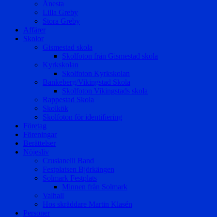
Ånesta
Lilla Greby
Stora Greby
Affärer
Skolor
Gismestad skola
Skolfoton från Gismestad skola
Kyrkskolan
Skolfoton Kyrkskolan
Bankeberg/Vikingstad Skola
Skolfoton Vikingstads skola
Rappestad Skola
Skolkök
Skolfoton för identifiering
Företag
Föreningar
Berättelser
Nöjesliv
Crusianelli Band
Festplatsen Björkängen
Solmark Festplats
Minnen från Solmark
Valhall
Hos skräddare Martin Klasén
Personer