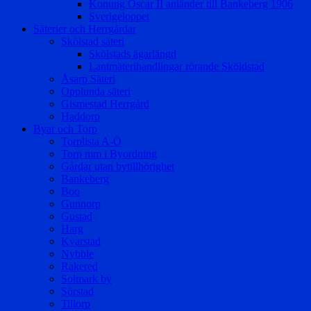
Konung Oscar II anländer till Bankeberg 1906
Sverigeloppet
Säterier och Herrgårdar
Skölstad säteri
Skölstads ägarlängd
Lantmäterihandlingar rörande Sköldstad
Åsarp Säteri
Opplunda säteri
Gismestad Herrgård
Haddorp
Byar och Torp
Torplista A-Ö
Torp mm i Byordning
Gårdar utan bytillhörighet
Bankeberg
Boo
Gunnorp
Gustad
Harg
Kvarstad
Nybble
Rakered
Solmark by
Sörstad
Tillorp