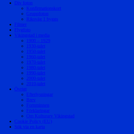
Div foton
Konfirmationskort
Gruppfoton
Riksväg 1 byggs
Filmer
Flygfoto
Vikingstad i media
1900 – 1929
1930-talet
1950-talet
1960-talet
1970-talet
1980-talet
1990-talet
2000-talet
2010-talet
Övrigt
Efterlysningar
Brev
Fornminnen
Förklaringar
Om Kulturarv Vikingstad
Cookie Policy (EU)
Sök via en karta