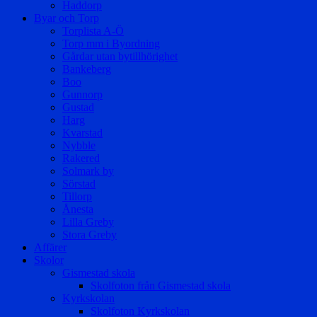
Haddorp
Byar och Torp
Torplista A-Ö
Torp mm i Byordning
Gårdar utan bytillhörighet
Bankeberg
Boo
Gunnorp
Gustad
Harg
Kvarstad
Nybble
Rakered
Solmark by
Sörstad
Tillorp
Ånesta
Lilla Greby
Stora Greby
Affärer
Skolor
Gismestad skola
Skolfoton från Gismestad skola
Kyrkskolan
Skolfoton Kyrkskolan