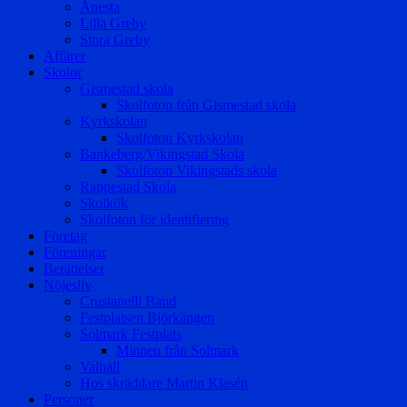
Ånesta
Lilla Greby
Stora Greby
Affärer
Skolor
Gismestad skola
Skolfoton från Gismestad skola
Kyrkskolan
Skolfoton Kyrkskolan
Bankeberg/Vikingstad Skola
Skolfoton Vikingstads skola
Rappestad Skola
Skolkök
Skolfoton för identifiering
Företag
Föreningar
Berättelser
Nöjesliv
Crusianelli Band
Festplatsen Björkängen
Solmark Festplats
Minnen från Solmark
Valhall
Hos skräddare Martin Klasén
Personer