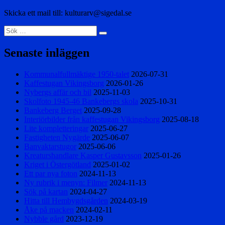
Skicka ett mail till: kulturarv@sigedal.se
Sök
Sök
efter:
Senaste inläggen
Kommunalfullmäktige 1950-talet
2026-07-31
Kaffestugan Vikingsborg
2026-01-26
Nybergs affär och bil
2025-11-03
Skolfoto 1945-46 Bankebergs skola
2025-10-31
Bankeberg Berget
2025-09-28
Interiörbilder från kaffestugan Vikingsborg
2025-08-18
Lite kompletteringar
2025-06-27
Fastigheten Nygärde
2025-06-07
Banvaktarstugor
2025-06-06
Kreaturshandlare Kasper Gustavsson
2025-01-26
Kriget i Östergötland
2025-01-02
Ett par nya foton
2024-11-13
Ny rubrik i menyn: Filmer
2024-11-13
Sök på kartan
2024-04-27
Hitta till Hembygdsgården
2024-03-19
Åke på macken
2024-02-11
Nybble gård
2023-12-19