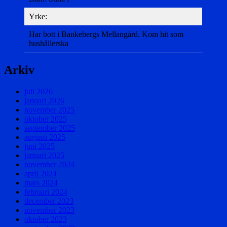
Yrke:
Har bott i Bankebergs Mellangård. Kom hit som
hushållerska
Arkiv
juli 2026
januari 2026
november 2025
oktober 2025
september 2025
augusti 2025
juni 2025
januari 2025
november 2024
april 2024
mars 2024
februari 2024
december 2023
november 2023
oktober 2023