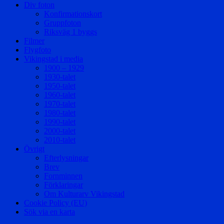
Div foton
Konfirmationskort
Gruppfoton
Riksväg 1 byggs
Filmer
Flygfoto
Vikingstad i media
1900 – 1929
1930-talet
1950-talet
1960-talet
1970-talet
1980-talet
1990-talet
2000-talet
2010-talet
Övrigt
Efterlysningar
Brev
Fornminnen
Förklaringar
Om Kulturarv Vikingstad
Cookie Policy (EU)
Sök via en karta