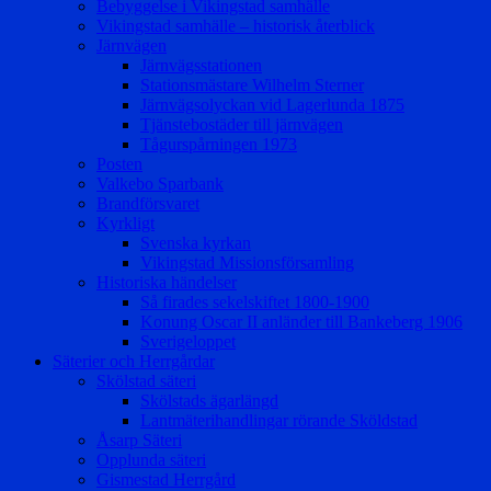
Bebyggelse i Vikingstad samhälle
Vikingstad samhälle – historisk återblick
Järnvägen
Järnvägsstationen
Stationsmästare Wilhelm Sterner
Järnvägsolyckan vid Lagerlunda 1875
Tjänstebostäder till järnvägen
Tågurspårningen 1973
Posten
Valkebo Sparbank
Brandförsvaret
Kyrkligt
Svenska kyrkan
Vikingstad Missionsförsamling
Historiska händelser
Så firades sekelskiftet 1800-1900
Konung Oscar II anländer till Bankeberg 1906
Sverigeloppet
Säterier och Herrgårdar
Skölstad säteri
Skölstads ägarlängd
Lantmäterihandlingar rörande Sköldstad
Åsarp Säteri
Opplunda säteri
Gismestad Herrgård