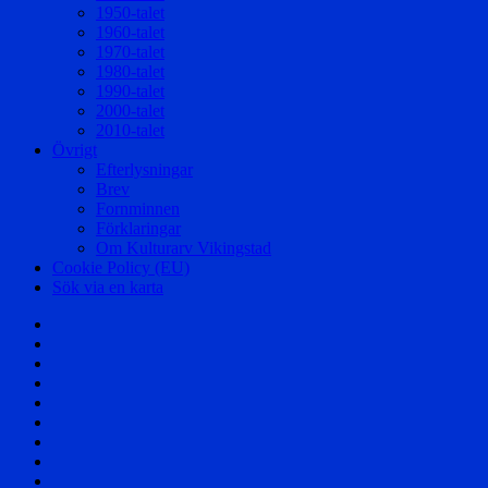
1950-talet
1960-talet
1970-talet
1980-talet
1990-talet
2000-talet
2010-talet
Övrigt
Efterlysningar
Brev
Fornminnen
Förklaringar
Om Kulturarv Vikingstad
Cookie Policy (EU)
Sök via en karta
Välkommen!
Samhället
Säterier
och
Byar
Herrgårdar
och
Affärer
Torp
Skolor
Företag
Föreningar
Berättelser