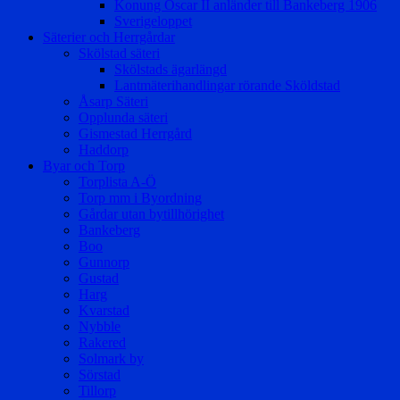
Konung Oscar II anländer till Bankeberg 1906
Sverigeloppet
Säterier och Herrgårdar
Skölstad säteri
Skölstads ägarlängd
Lantmäterihandlingar rörande Sköldstad
Åsarp Säteri
Opplunda säteri
Gismestad Herrgård
Haddorp
Byar och Torp
Torplista A-Ö
Torp mm i Byordning
Gårdar utan bytillhörighet
Bankeberg
Boo
Gunnorp
Gustad
Harg
Kvarstad
Nybble
Rakered
Solmark by
Sörstad
Tillorp