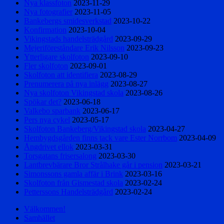
Nya klassfoton
2023-11-29
Nya fotografier
2023-11-05
Bankebergs smidesverkstad
2023-10-22
Konfirmation
2023-10-04
Vikingstads handelsträdgård
2023-09-29
Mejeriföreståndare Erik Nilsson
2023-09-23
Ytterligare skolfoton
2023-09-10
Fler skolfoton
2023-09-01
Skolfoton att identifiera
2023-08-29
Prenumerera på nya inlägg
2023-08-27
Nya skolfoton Vikingstad skola
2023-08-26
Spökar det?
2023-06-18
Valkebo sparbank
2023-06-17
Pers nya cykel
2023-05-17
Skolfoton Bankeberg/Vikingstad skola
2023-04-27
Hembygdsgården finns tack vare Ester Norrbom
2023-04-09
Ångdrivet ellok
2023-03-31
Torsgatans frisersalong
2023-03-30
Lantbrevbärare Bror Strålhake går i pension
2023-03-21
Simonssons gamla affär i Brink
2023-03-16
Skolfoton från Gismestad skola
2023-02-24
Petterssons Handelsträdgård
2023-02-24
Välkommen!
Samhället