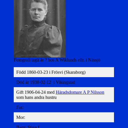
Fotografi tagit år ? hos A Wiklunds eftr. i Nässjö
Född 1860-03-23 i Frösvi (Skaraborg)
Död år 1938-02-12 i Vikingstad
Gift 1906-04-24 med
Häradsdomare A P Nilsson
som hans andra hustru
Far:
Mor:
Barn: Stina f