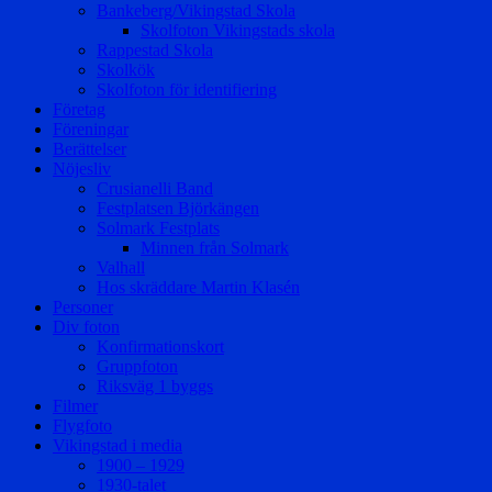
Bankeberg/Vikingstad Skola
Skolfoton Vikingstads skola
Rappestad Skola
Skolkök
Skolfoton för identifiering
Företag
Föreningar
Berättelser
Nöjesliv
Crusianelli Band
Festplatsen Björkängen
Solmark Festplats
Minnen från Solmark
Valhall
Hos skräddare Martin Klasén
Personer
Div foton
Konfirmationskort
Gruppfoton
Riksväg 1 byggs
Filmer
Flygfoto
Vikingstad i media
1900 – 1929
1930-talet