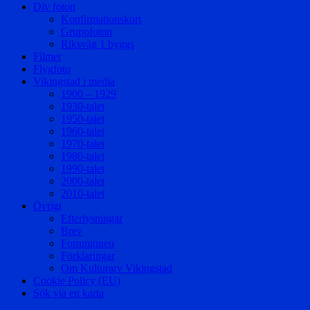
Div foton
Konfirmationskort
Gruppfoton
Riksväg 1 byggs
Filmer
Flygfoto
Vikingstad i media
1900 – 1929
1930-talet
1950-talet
1960-talet
1970-talet
1980-talet
1990-talet
2000-talet
2010-talet
Övrigt
Efterlysningar
Brev
Fornminnen
Förklaringar
Om Kulturarv Vikingstad
Cookie Policy (EU)
Sök via en karta