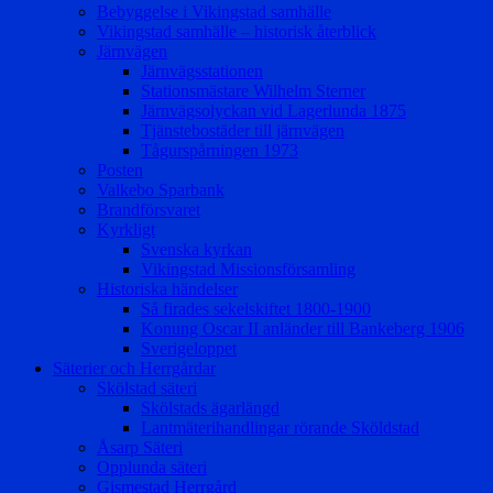
Bebyggelse i Vikingstad samhälle
Vikingstad samhälle – historisk återblick
Järnvägen
Järnvägsstationen
Stationsmästare Wilhelm Sterner
Järnvägsolyckan vid Lagerlunda 1875
Tjänstebostäder till järnvägen
Tågurspårningen 1973
Posten
Valkebo Sparbank
Brandförsvaret
Kyrkligt
Svenska kyrkan
Vikingstad Missionsförsamling
Historiska händelser
Så firades sekelskiftet 1800-1900
Konung Oscar II anländer till Bankeberg 1906
Sverigeloppet
Säterier och Herrgårdar
Skölstad säteri
Skölstads ägarlängd
Lantmäterihandlingar rörande Sköldstad
Åsarp Säteri
Opplunda säteri
Gismestad Herrgård