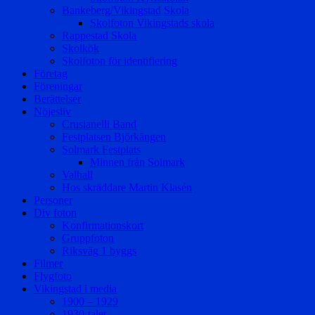
Bankeberg/Vikingstad Skola
Skolfoton Vikingstads skola
Rappestad Skola
Skolkök
Skolfoton för identifiering
Företag
Föreningar
Berättelser
Nöjesliv
Crusianelli Band
Festplatsen Björkängen
Solmark Festplats
Minnen från Solmark
Valhall
Hos skräddare Martin Klasén
Personer
Div foton
Konfirmationskort
Gruppfoton
Riksväg 1 byggs
Filmer
Flygfoto
Vikingstad i media
1900 – 1929
1930-talet