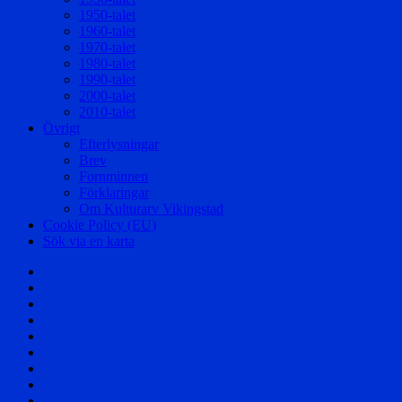
1950-talet
1960-talet
1970-talet
1980-talet
1990-talet
2000-talet
2010-talet
Övrigt
Efterlysningar
Brev
Fornminnen
Förklaringar
Om Kulturarv Vikingstad
Cookie Policy (EU)
Sök via en karta
Välkommen!
Samhället
Säterier
och
Byar
Herrgårdar
och
Affärer
Torp
Skolor
Företag
Föreningar
Berättelser