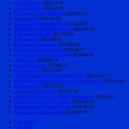
Nya klassfoton
2023-11-29
Nya fotografier
2023-11-05
Bankebergs smidesverkstad
2023-10-22
Konfirmation
2023-10-04
Vikingstads handelsträdgård
2023-09-29
Mejeriföreståndare Erik Nilsson
2023-09-23
Ytterligare skolfoton
2023-09-10
Fler skolfoton
2023-09-01
Skolfoton att identifiera
2023-08-29
Prenumerera på nya inlägg
2023-08-27
Nya skolfoton Vikingstad skola
2023-08-26
Spökar det?
2023-06-18
Valkebo sparbank
2023-06-17
Pers nya cykel
2023-05-17
Skolfoton Bankeberg/Vikingstad skola
2023-04-27
Hembygdsgården finns tack vare Ester Norrbom
2023-04-09
Ångdrivet ellok
2023-03-31
Torsgatans frisersalong
2023-03-30
Lantbrevbärare Bror Strålhake går i pension
2023-03-21
Simonssons gamla affär i Brink
2023-03-16
Skolfoton från Gismestad skola
2023-02-24
Petterssons Handelsträdgård
2023-02-24
Välkommen!
Samhället