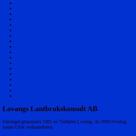
Välkommen!
Samhället
Säterier
och
Byar
Herrgårdar
och
Affärer
Torp
Skolor
Företag
Föreningar
Berättelser
Nöjesliv
Personer
Div
foton
Filmer
Flygfoto
Vikingstad
i
Övrigt
media
Cookie
Policy
Sök
(EU)
via
en
Lovangs Lantbrukskonsult AB
karta
Företaget grundades 1981 av Torbjörn Lovang. År 2009 övertog
sonen Ulrik verksamheten.