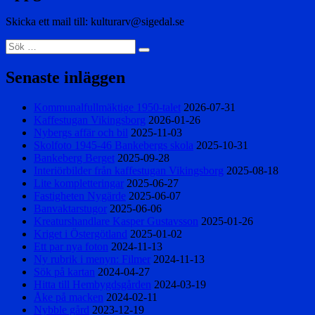
Skicka ett mail till: kulturarv@sigedal.se
Sök
Sök
efter:
Senaste inläggen
Kommunalfullmäktige 1950-talet
2026-07-31
Kaffestugan Vikingsborg
2026-01-26
Nybergs affär och bil
2025-11-03
Skolfoto 1945-46 Bankebergs skola
2025-10-31
Bankeberg Berget
2025-09-28
Interiörbilder från kaffestugan Vikingsborg
2025-08-18
Lite kompletteringar
2025-06-27
Fastigheten Nygärde
2025-06-07
Banvaktarstugor
2025-06-06
Kreaturshandlare Kasper Gustavsson
2025-01-26
Kriget i Östergötland
2025-01-02
Ett par nya foton
2024-11-13
Ny rubrik i menyn: Filmer
2024-11-13
Sök på kartan
2024-04-27
Hitta till Hembygdsgården
2024-03-19
Åke på macken
2024-02-11
Nybble gård
2023-12-19