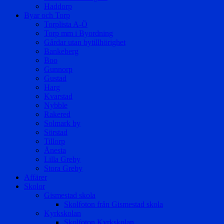
Haddorp
Byar och Torp
Torplista A-Ö
Torp mm i Byordning
Gårdar utan bytillhörighet
Bankeberg
Boo
Gunnorp
Gustad
Harg
Kvarstad
Nybble
Rakered
Solmark by
Sörstad
Tillorp
Ånesta
Lilla Greby
Stora Greby
Affärer
Skolor
Gismestad skola
Skolfoton från Gismestad skola
Kyrkskolan
Skolfoton Kyrkskolan