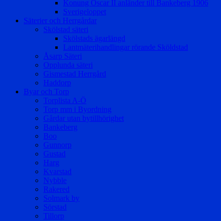
Konung Oscar II anländer till Bankeberg 1906
Sverigeloppet
Säterier och Herrgårdar
Skölstad säteri
Skölstads ägarlängd
Lantmäterihandlingar rörande Sköldstad
Åsarp Säteri
Opplunda säteri
Gismestad Herrgård
Haddorp
Byar och Torp
Torplista A-Ö
Torp mm i Byordning
Gårdar utan bytillhörighet
Bankeberg
Boo
Gunnorp
Gustad
Harg
Kvarstad
Nybble
Rakered
Solmark by
Sörstad
Tillorp