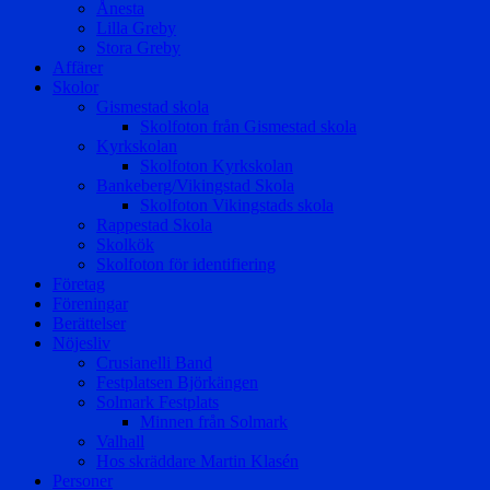
Ånesta
Lilla Greby
Stora Greby
Affärer
Skolor
Gismestad skola
Skolfoton från Gismestad skola
Kyrkskolan
Skolfoton Kyrkskolan
Bankeberg/Vikingstad Skola
Skolfoton Vikingstads skola
Rappestad Skola
Skolkök
Skolfoton för identifiering
Företag
Föreningar
Berättelser
Nöjesliv
Crusianelli Band
Festplatsen Björkängen
Solmark Festplats
Minnen från Solmark
Valhall
Hos skräddare Martin Klasén
Personer