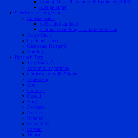
Konung Oscar II anländer till Bankeberg 1906
Sverigeloppet
Säterier och Herrgårdar
Skölstad säteri
Skölstads ägarlängd
Lantmäterihandlingar rörande Sköldstad
Åsarp Säteri
Opplunda säteri
Gismestad Herrgård
Haddorp
Byar och Torp
Torplista A-Ö
Torp mm i Byordning
Gårdar utan bytillhörighet
Bankeberg
Boo
Gunnorp
Gustad
Harg
Kvarstad
Nybble
Rakered
Solmark by
Sörstad
Tillorp