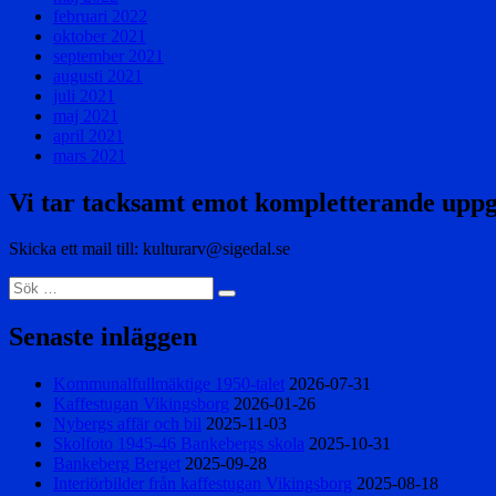
februari 2022
oktober 2021
september 2021
augusti 2021
juli 2021
maj 2021
april 2021
mars 2021
Vi tar tacksamt emot kompletterande uppg
Skicka ett mail till: kulturarv@sigedal.se
Sök
Sök
efter:
Senaste inläggen
Kommunalfullmäktige 1950-talet
2026-07-31
Kaffestugan Vikingsborg
2026-01-26
Nybergs affär och bil
2025-11-03
Skolfoto 1945-46 Bankebergs skola
2025-10-31
Bankeberg Berget
2025-09-28
Interiörbilder från kaffestugan Vikingsborg
2025-08-18