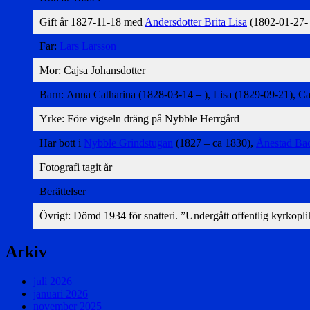
Gift år 1827-11-18 med
Andersdotter Brita Lisa
(1802-01-27- 
Far:
Lars Larsson
Mor: Cajsa Johansdotter
Barn: Anna Catharina (1828-03-14 – ), Lisa (1829-09-21), Ca
Yrke: Före vigseln dräng på Nybble Herrgård
Har bott i
Nybble Grindstugan
(1827 – ca 1830),
Ånestad Ba
Fotografi tagit år
Berättelser
Övrigt: Dömd 1934 för snatteri. ”Undergått offentlig kyrkoplik
Arkiv
juli 2026
januari 2026
november 2025