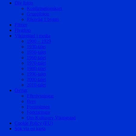
Div foton
Konfirmationskort
Gruppfoton
Riksväg 1 byggs
Filmer
Flygfoto
Vikingstad i media
1900 – 1929
1930-talet
1950-talet
1960-talet
1970-talet
1980-talet
1990-talet
2000-talet
2010-talet
Övrigt
Efterlysningar
Brev
Fornminnen
Förklaringar
Om Kulturarv Vikingstad
Cookie Policy (EU)
Sök via en karta