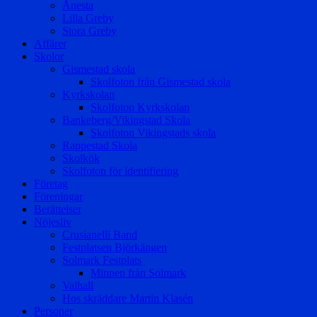
Ånesta
Lilla Greby
Stora Greby
Affärer
Skolor
Gismestad skola
Skolfoton från Gismestad skola
Kyrkskolan
Skolfoton Kyrkskolan
Bankeberg/Vikingstad Skola
Skolfoton Vikingstads skola
Rappestad Skola
Skolkök
Skolfoton för identifiering
Företag
Föreningar
Berättelser
Nöjesliv
Crusianelli Band
Festplatsen Björkängen
Solmark Festplats
Minnen från Solmark
Valhall
Hos skräddare Martin Klasén
Personer