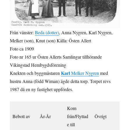
Från vänster:
Beda (dotter)
, Anna Nygren, Karl Nygren,
Melker (son), Knut (son) Källa: Östen Allert
Foto ca 1909
Foto nr 165 ur Östen Allerts Samlingar tillhörande
Vikingstad Hembygdsförening
Karl
Knekten och byggmästaren
Melker Nygren
med
hustru Anna (född Wiman) ägde detta torp. Torpet revs
1987 då en ny fastighet uppfördes.
Kom
Bebott av
År-År
från/Flyttad
Övrigt
e till