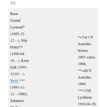
13)
Barn:
Gustaf
Leonard*
(1885-12-
*=Var i N
12 – ), Nils
Amerika
Petter**
hösten
(1890-04-
1907-våren
16 – ), Knut
1908,
Erik (1891-
**=till N
12-01 – ),
Amerika
Beda
***
1909,
(1893-11-
***=Till
12 – 1980),
Lyckhem
Johannes
1910-04-20,