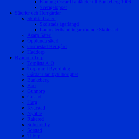
Konung Oscar II anländer till Bankeberg 1906
Sverigeloppet
Säterier och Herrgårdar
Skölstad säteri
Skölstads ägarlängd
Lantmäterihandlingar rörande Sköldstad
Åsarp Säteri
Opplunda säteri
Gismestad Herrgård
Haddorp
Byar och Torp
Torplista A-Ö
Torp mm i Byordning
Gårdar utan bytillhörighet
Bankeberg
Boo
Gunnorp
Gustad
Harg
Kvarstad
Nybble
Rakered
Solmark by
Sörstad
Tillorp