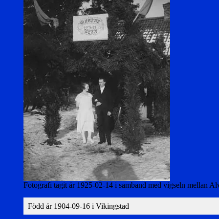
Fotografi tagit år 1925-02-14 i samband med vigseln mellan Alva
Född år 1904-09-16 i Vikingstad