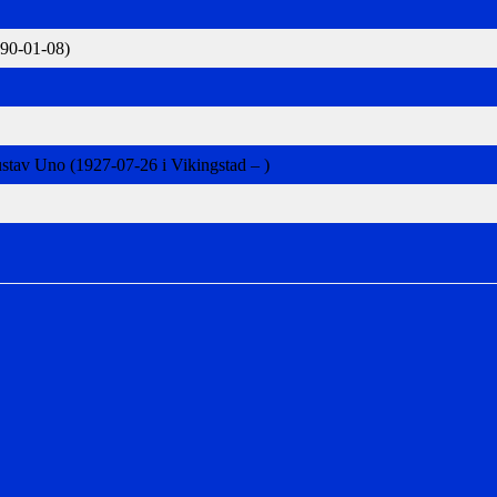
990-01-08)
ustav Uno (1927-07-26 i Vikingstad – )