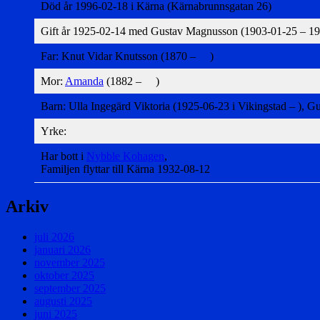
Död år 1996-02-18 i Kärna (Kärnabrunnsgatan 26)
Gift år 1925-02-14 med Gustav Magnusson (1903-01-25 – 1
Far: Knut Vidar Knutsson (1870 – )
Mor:
Amanda
(1882 – )
Barn: Ulla Ingegärd Viktoria (1925-06-23 i Vikingstad – ), G
Yrke:
Har bott i
Nybble Kohagen
,
Familjen flyttar till Kärna 1932-08-12
Arkiv
juli 2026
januari 2026
november 2025
oktober 2025
september 2025
augusti 2025
juni 2025