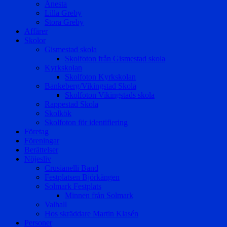
Ånesta
Lilla Greby
Stora Greby
Affärer
Skolor
Gismestad skola
Skolfoton från Gismestad skola
Kyrkskolan
Skolfoton Kyrkskolan
Bankeberg/Vikingstad Skola
Skolfoton Vikingstads skola
Rappestad Skola
Skolkök
Skolfoton för identifiering
Företag
Föreningar
Berättelser
Nöjesliv
Crusianelli Band
Festplatsen Björkängen
Solmark Festplats
Minnen från Solmark
Valhall
Hos skräddare Martin Klasén
Personer