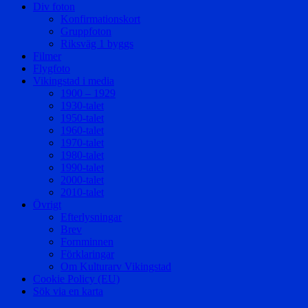
Div foton
Konfirmationskort
Gruppfoton
Riksväg 1 byggs
Filmer
Flygfoto
Vikingstad i media
1900 – 1929
1930-talet
1950-talet
1960-talet
1970-talet
1980-talet
1990-talet
2000-talet
2010-talet
Övrigt
Efterlysningar
Brev
Fornminnen
Förklaringar
Om Kulturarv Vikingstad
Cookie Policy (EU)
Sök via en karta