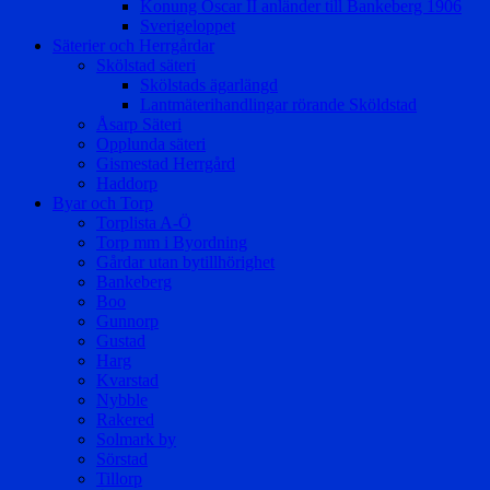
Konung Oscar II anländer till Bankeberg 1906
Sverigeloppet
Säterier och Herrgårdar
Skölstad säteri
Skölstads ägarlängd
Lantmäterihandlingar rörande Sköldstad
Åsarp Säteri
Opplunda säteri
Gismestad Herrgård
Haddorp
Byar och Torp
Torplista A-Ö
Torp mm i Byordning
Gårdar utan bytillhörighet
Bankeberg
Boo
Gunnorp
Gustad
Harg
Kvarstad
Nybble
Rakered
Solmark by
Sörstad
Tillorp