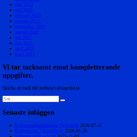
juni 2022
maj 2022
februari 2022
oktober 2021
september 2021
augusti 2021
juli 2021
maj 2021
april 2021
mars 2021
Vi tar tacksamt emot kompletterande
uppgifter.
Skicka ett mail till: kulturarv@sigedal.se
Sök
Sök
efter:
Senaste inläggen
Kommunalfullmäktige 1950-talet
2026-07-31
Kaffestugan Vikingsborg
2026-01-26
Nybergs affär och bil
2025-11-03