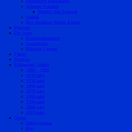
Festplatsen Björkängen
Solmark Festplats
Minnen från Solmark
Valhall
Hos skräddare Martin Klasén
Personer
Div foton
Konfirmationskort
Gruppfoton
Riksväg 1 byggs
Filmer
Flygfoto
Vikingstad i media
1900 – 1929
1930-talet
1950-talet
1960-talet
1970-talet
1980-talet
1990-talet
2000-talet
2010-talet
Övrigt
Efterlysningar
Brev