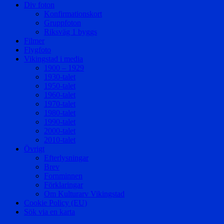
Div foton
Konfirmationskort
Gruppfoton
Riksväg 1 byggs
Filmer
Flygfoto
Vikingstad i media
1900 – 1929
1930-talet
1950-talet
1960-talet
1970-talet
1980-talet
1990-talet
2000-talet
2010-talet
Övrigt
Efterlysningar
Brev
Fornminnen
Förklaringar
Om Kulturarv Vikingstad
Cookie Policy (EU)
Sök via en karta