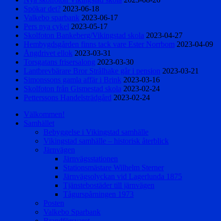
Spökar det?
2023-06-18
Valkebo sparbank
2023-06-17
Pers nya cykel
2023-05-17
Skolfoton Bankeberg/Vikingstad skola
2023-04-27
Hembygdsgården finns tack vare Ester Norrbom
2023-04-09
Ångdrivet ellok
2023-03-31
Torsgatans frisersalong
2023-03-30
Lantbrevbärare Bror Strålhake går i pension
2023-03-21
Simonssons gamla affär i Brink
2023-03-16
Skolfoton från Gismestad skola
2023-02-24
Petterssons Handelsträdgård
2023-02-24
Välkommen!
Samhället
Bebyggelse i Vikingstad samhälle
Vikingstad samhälle – historisk återblick
Järnvägen
Järnvägsstationen
Stationsmästare Wilhelm Sterner
Järnvägsolyckan vid Lagerlunda 1875
Tjänstebostäder till järnvägen
Tågurspårningen 1973
Posten
Valkebo Sparbank
Brandförsvaret