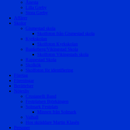
Ånesta
Lilla Greby
Stora Greby
Affärer
Skolor
Gismestad skola
Skolfoton från Gismestad skola
Kyrkskolan
Skolfoton Kyrkskolan
Bankeberg/Vikingstad Skola
Skolfoton Vikingstads skola
Rappestad Skola
Skolkök
Skolfoton för identifiering
Företag
Föreningar
Berättelser
Nöjesliv
Crusianelli Band
Festplatsen Björkängen
Solmark Festplats
Minnen från Solmark
Valhall
Hos skräddare Martin Klasén
Personer