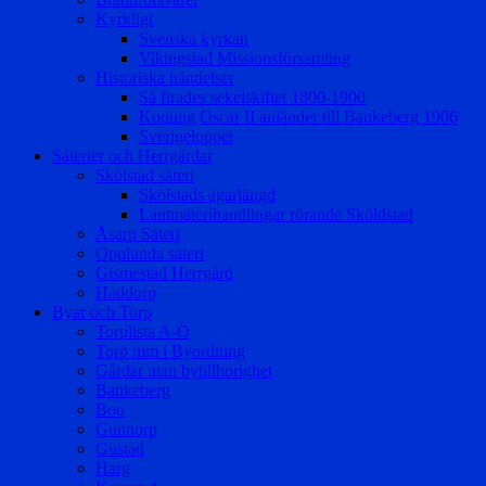
Kyrkligt
Svenska kyrkan
Vikingstad Missionsförsamling
Historiska händelser
Så firades sekelskiftet 1800-1900
Konung Oscar II anländer till Bankeberg 1906
Sverigeloppet
Säterier och Herrgårdar
Skölstad säteri
Skölstads ägarlängd
Lantmäterihandlingar rörande Sköldstad
Åsarp Säteri
Opplunda säteri
Gismestad Herrgård
Haddorp
Byar och Torp
Torplista A-Ö
Torp mm i Byordning
Gårdar utan bytillhörighet
Bankeberg
Boo
Gunnorp
Gustad
Harg