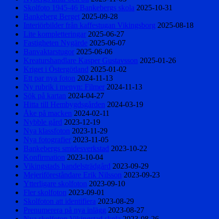
Skolfoto 1945-46 Bankebergs skola
2025-10-31
Bankeberg Berget
2025-09-28
Interiörbilder från kaffestugan Vikingsborg
2025-08-18
Lite kompletteringar
2025-06-27
Fastigheten Nygärde
2025-06-07
Banvaktarstugor
2025-06-06
Kreaturshandlare Kasper Gustavsson
2025-01-26
Kriget i Östergötland
2025-01-02
Ett par nya foton
2024-11-13
Ny rubrik i menyn: Filmer
2024-11-13
Sök på kartan
2024-04-27
Hitta till Hembygdsgården
2024-03-19
Åke på macken
2024-02-11
Nybble gård
2023-12-19
Nya klassfoton
2023-11-29
Nya fotografier
2023-11-05
Bankebergs smidesverkstad
2023-10-22
Konfirmation
2023-10-04
Vikingstads handelsträdgård
2023-09-29
Mejeriföreståndare Erik Nilsson
2023-09-23
Ytterligare skolfoton
2023-09-10
Fler skolfoton
2023-09-01
Skolfoton att identifiera
2023-08-29
Prenumerera på nya inlägg
2023-08-27
Nya skolfoton Vikingstad skola
2023-08-26