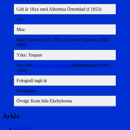
Gift år 18xx med Albertina Örtenblad (f 1853)
Far:
Mor:
Barn: Ernst Eric (f 1883) och Seth Timoteus (1887-
1902)
Yrke: Torpare
Har bott i
Rakered Hagsätter
(Dubbeltorpet) (1902 –
1906)
Fotografi tagit år
Berättelser
Övrigt: Kom från Ekebyborna
Arkiv
juli 2026