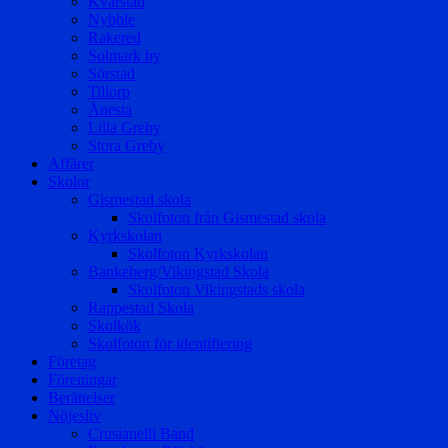
Kvarstad
Nybble
Rakered
Solmark by
Sörstad
Tillorp
Ånesta
Lilla Greby
Stora Greby
Affärer
Skolor
Gismestad skola
Skolfoton från Gismestad skola
Kyrkskolan
Skolfoton Kyrkskolan
Bankeberg/Vikingstad Skola
Skolfoton Vikingstads skola
Rappestad Skola
Skolkök
Skolfoton för identifiering
Företag
Föreningar
Berättelser
Nöjesliv
Crusianelli Band