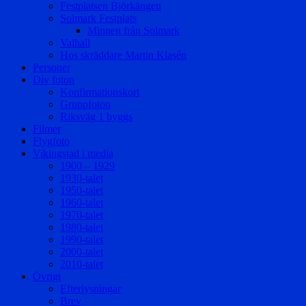
Festplatsen Björkängen
Solmark Festplats
Minnen från Solmark
Valhall
Hos skräddare Martin Klasén
Personer
Div foton
Konfirmationskort
Gruppfoton
Riksväg 1 byggs
Filmer
Flygfoto
Vikingstad i media
1900 – 1929
1930-talet
1950-talet
1960-talet
1970-talet
1980-talet
1990-talet
2000-talet
2010-talet
Övrigt
Efterlysningar
Brev