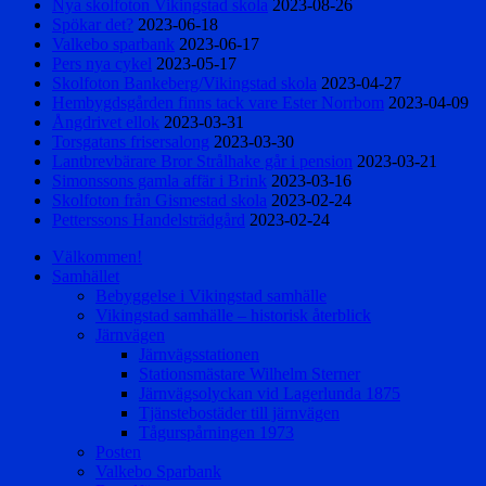
Nya skolfoton Vikingstad skola
2023-08-26
Spökar det?
2023-06-18
Valkebo sparbank
2023-06-17
Pers nya cykel
2023-05-17
Skolfoton Bankeberg/Vikingstad skola
2023-04-27
Hembygdsgården finns tack vare Ester Norrbom
2023-04-09
Ångdrivet ellok
2023-03-31
Torsgatans frisersalong
2023-03-30
Lantbrevbärare Bror Strålhake går i pension
2023-03-21
Simonssons gamla affär i Brink
2023-03-16
Skolfoton från Gismestad skola
2023-02-24
Petterssons Handelsträdgård
2023-02-24
Välkommen!
Samhället
Bebyggelse i Vikingstad samhälle
Vikingstad samhälle – historisk återblick
Järnvägen
Järnvägsstationen
Stationsmästare Wilhelm Sterner
Järnvägsolyckan vid Lagerlunda 1875
Tjänstebostäder till järnvägen
Tågurspårningen 1973
Posten
Valkebo Sparbank