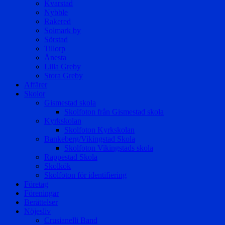
Kvarstad
Nybble
Rakered
Solmark by
Sörstad
Tillorp
Ånesta
Lilla Greby
Stora Greby
Affärer
Skolor
Gismestad skola
Skolfoton från Gismestad skola
Kyrkskolan
Skolfoton Kyrkskolan
Bankeberg/Vikingstad Skola
Skolfoton Vikingstads skola
Rappestad Skola
Skolkök
Skolfoton för identifiering
Företag
Föreningar
Berättelser
Nöjesliv
Crusianelli Band