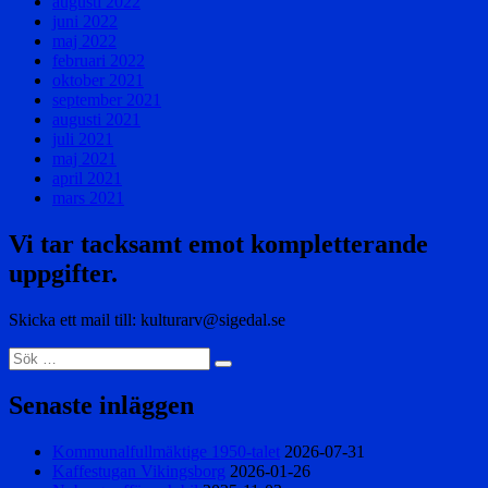
augusti 2022
juni 2022
maj 2022
februari 2022
oktober 2021
september 2021
augusti 2021
juli 2021
maj 2021
april 2021
mars 2021
Vi tar tacksamt emot kompletterande
uppgifter.
Skicka ett mail till: kulturarv@sigedal.se
Sök
Sök
efter:
Senaste inläggen
Kommunalfullmäktige 1950-talet
2026-07-31
Kaffestugan Vikingsborg
2026-01-26