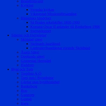
Brandförsvaret
Kyrkligt
Svenska kyrkan
Vikingstad Missionsförsamling
Historiska händelser
Så firades sekelskiftet 1800-1900
Konung Oscar II anländer till Bankeberg 1906
Sverigeloppet
Säterier och Herrgårdar
Skölstad säteri
Skölstads ägarlängd
Lantmäterihandlingar rörande Sköldstad
Åsarp Säteri
Opplunda säteri
Gismestad Herrgård
Haddorp
Byar och Torp
Torplista A-Ö
Torp mm i Byordning
Gårdar utan bytillhörighet
Bankeberg
Boo
Gunnorp
Gustad
Harg