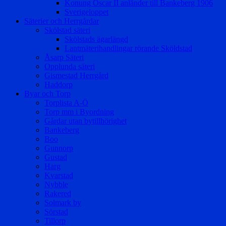
Konung Oscar II anländer till Bankeberg 1906
Sverigeloppet
Säterier och Herrgårdar
Skölstad säteri
Skölstads ägarlängd
Lantmäterihandlingar rörande Sköldstad
Åsarp Säteri
Opplunda säteri
Gismestad Herrgård
Haddorp
Byar och Torp
Torplista A-Ö
Torp mm i Byordning
Gårdar utan bytillhörighet
Bankeberg
Boo
Gunnorp
Gustad
Harg
Kvarstad
Nybble
Rakered
Solmark by
Sörstad
Tillorp