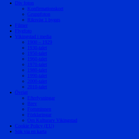
Div foton
Konfirmationskort
Gruppfoton
Riksväg 1 byggs
Filmer
Flygfoto
Vikingstad i media
1900 – 1929
1930-talet
1950-talet
1960-talet
1970-talet
1980-talet
1990-talet
2000-talet
2010-talet
Övrigt
Efterlysningar
Brev
Fornminnen
Förklaringar
Om Kulturarv Vikingstad
Cookie Policy (EU)
Sök via en karta