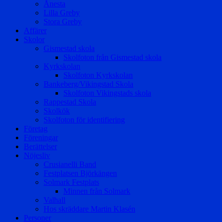
Ånesta
Lilla Greby
Stora Greby
Affärer
Skolor
Gismestad skola
Skolfoton från Gismestad skola
Kyrkskolan
Skolfoton Kyrkskolan
Bankeberg/Vikingstad Skola
Skolfoton Vikingstads skola
Rappestad Skola
Skolkök
Skolfoton för identifiering
Företag
Föreningar
Berättelser
Nöjesliv
Crusianelli Band
Festplatsen Björkängen
Solmark Festplats
Minnen från Solmark
Valhall
Hos skräddare Martin Klasén
Personer