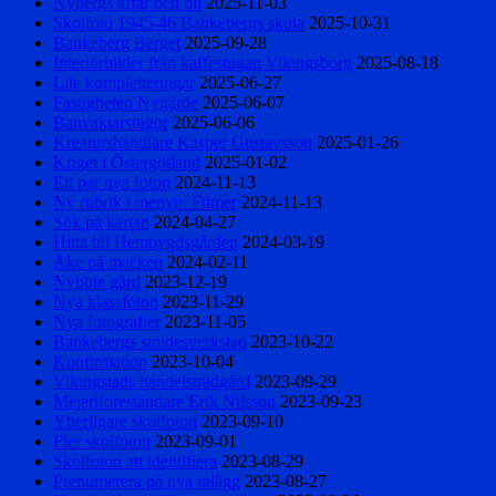
Nybergs affär och bil
2025-11-03
Skolfoto 1945-46 Bankebergs skola
2025-10-31
Bankeberg Berget
2025-09-28
Interiörbilder från kaffestugan Vikingsborg
2025-08-18
Lite kompletteringar
2025-06-27
Fastigheten Nygärde
2025-06-07
Banvaktarstugor
2025-06-06
Kreaturshandlare Kasper Gustavsson
2025-01-26
Kriget i Östergötland
2025-01-02
Ett par nya foton
2024-11-13
Ny rubrik i menyn: Filmer
2024-11-13
Sök på kartan
2024-04-27
Hitta till Hembygdsgården
2024-03-19
Åke på macken
2024-02-11
Nybble gård
2023-12-19
Nya klassfoton
2023-11-29
Nya fotografier
2023-11-05
Bankebergs smidesverkstad
2023-10-22
Konfirmation
2023-10-04
Vikingstads handelsträdgård
2023-09-29
Mejeriföreståndare Erik Nilsson
2023-09-23
Ytterligare skolfoton
2023-09-10
Fler skolfoton
2023-09-01
Skolfoton att identifiera
2023-08-29
Prenumerera på nya inlägg
2023-08-27