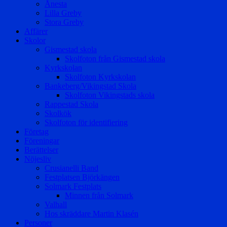
Ånesta
Lilla Greby
Stora Greby
Affärer
Skolor
Gismestad skola
Skolfoton från Gismestad skola
Kyrkskolan
Skolfoton Kyrkskolan
Bankeberg/Vikingstad Skola
Skolfoton Vikingstads skola
Rappestad Skola
Skolkök
Skolfoton för identifiering
Företag
Föreningar
Berättelser
Nöjesliv
Crusianelli Band
Festplatsen Björkängen
Solmark Festplats
Minnen från Solmark
Valhall
Hos skräddare Martin Klasén
Personer