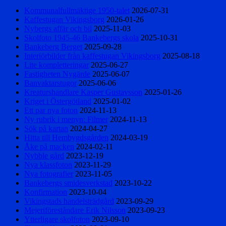
Kommunalfullmäktige 1950-talet
2026-07-31
Kaffestugan Vikingsborg
2026-01-26
Nybergs affär och bil
2025-11-03
Skolfoto 1945-46 Bankebergs skola
2025-10-31
Bankeberg Berget
2025-09-28
Interiörbilder från kaffestugan Vikingsborg
2025-08-18
Lite kompletteringar
2025-06-27
Fastigheten Nygärde
2025-06-07
Banvaktarstugor
2025-06-06
Kreaturshandlare Kasper Gustavsson
2025-01-26
Kriget i Östergötland
2025-01-02
Ett par nya foton
2024-11-13
Ny rubrik i menyn: Filmer
2024-11-13
Sök på kartan
2024-04-27
Hitta till Hembygdsgården
2024-03-19
Åke på macken
2024-02-11
Nybble gård
2023-12-19
Nya klassfoton
2023-11-29
Nya fotografier
2023-11-05
Bankebergs smidesverkstad
2023-10-22
Konfirmation
2023-10-04
Vikingstads handelsträdgård
2023-09-29
Mejeriföreståndare Erik Nilsson
2023-09-23
Ytterligare skolfoton
2023-09-10