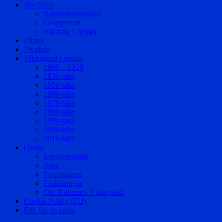
Div foton
Konfirmationskort
Gruppfoton
Riksväg 1 byggs
Filmer
Flygfoto
Vikingstad i media
1900 – 1929
1930-talet
1950-talet
1960-talet
1970-talet
1980-talet
1990-talet
2000-talet
2010-talet
Övrigt
Efterlysningar
Brev
Fornminnen
Förklaringar
Om Kulturarv Vikingstad
Cookie Policy (EU)
Sök via en karta