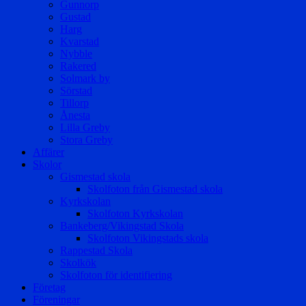
Gunnorp
Gustad
Harg
Kvarstad
Nybble
Rakered
Solmark by
Sörstad
Tillorp
Ånesta
Lilla Greby
Stora Greby
Affärer
Skolor
Gismestad skola
Skolfoton från Gismestad skola
Kyrkskolan
Skolfoton Kyrkskolan
Bankeberg/Vikingstad Skola
Skolfoton Vikingstads skola
Rappestad Skola
Skolkök
Skolfoton för identifiering
Företag
Föreningar