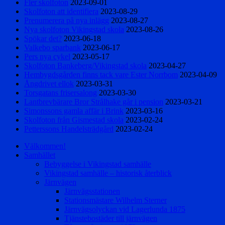
Fler skolfoton
2023-09-01
Skolfoton att identifiera
2023-08-29
Prenumerera på nya inlägg
2023-08-27
Nya skolfoton Vikingstad skola
2023-08-26
Spökar det?
2023-06-18
Valkebo sparbank
2023-06-17
Pers nya cykel
2023-05-17
Skolfoton Bankeberg/Vikingstad skola
2023-04-27
Hembygdsgården finns tack vare Ester Norrbom
2023-04-09
Ångdrivet ellok
2023-03-31
Torsgatans frisersalong
2023-03-30
Lantbrevbärare Bror Strålhake går i pension
2023-03-21
Simonssons gamla affär i Brink
2023-03-16
Skolfoton från Gismestad skola
2023-02-24
Petterssons Handelsträdgård
2023-02-24
Välkommen!
Samhället
Bebyggelse i Vikingstad samhälle
Vikingstad samhälle – historisk återblick
Järnvägen
Järnvägsstationen
Stationsmästare Wilhelm Sterner
Järnvägsolyckan vid Lagerlunda 1875
Tjänstebostäder till järnvägen