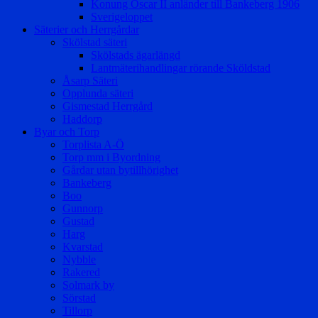
Konung Oscar II anländer till Bankeberg 1906
Sverigeloppet
Säterier och Herrgårdar
Skölstad säteri
Skölstads ägarlängd
Lantmäterihandlingar rörande Sköldstad
Åsarp Säteri
Opplunda säteri
Gismestad Herrgård
Haddorp
Byar och Torp
Torplista A-Ö
Torp mm i Byordning
Gårdar utan bytillhörighet
Bankeberg
Boo
Gunnorp
Gustad
Harg
Kvarstad
Nybble
Rakered
Solmark by
Sörstad
Tillorp