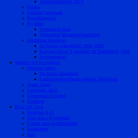
Tågurspårningen 1973
Posten
Valkebo Sparbank
Brandförsvaret
Kyrkligt
Svenska kyrkan
Vikingstad Missionsförsamling
Historiska händelser
Så firades sekelskiftet 1800-1900
Konung Oscar II anländer till Bankeberg 1906
Sverigeloppet
Säterier och Herrgårdar
Skölstad säteri
Skölstads ägarlängd
Lantmäterihandlingar rörande Sköldstad
Åsarp Säteri
Opplunda säteri
Gismestad Herrgård
Haddorp
Byar och Torp
Torplista A-Ö
Torp mm i Byordning
Gårdar utan bytillhörighet
Bankeberg
Boo