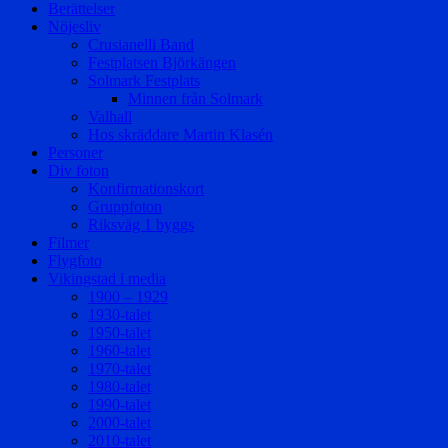
Berättelser
Nöjesliv
Crusianelli Band
Festplatsen Björkängen
Solmark Festplats
Minnen från Solmark
Valhall
Hos skräddare Martin Klasén
Personer
Div foton
Konfirmationskort
Gruppfoton
Riksväg 1 byggs
Filmer
Flygfoto
Vikingstad i media
1900 – 1929
1930-talet
1950-talet
1960-talet
1970-talet
1980-talet
1990-talet
2000-talet
2010-talet