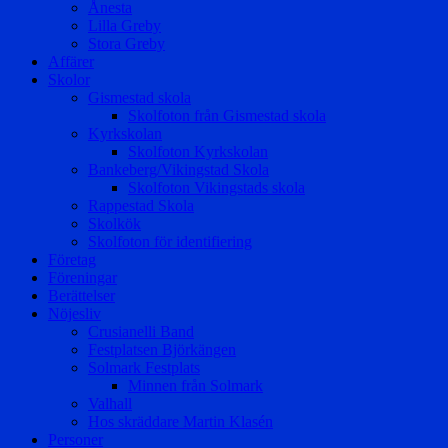
Ånesta
Lilla Greby
Stora Greby
Affärer
Skolor
Gismestad skola
Skolfoton från Gismestad skola
Kyrkskolan
Skolfoton Kyrkskolan
Bankeberg/Vikingstad Skola
Skolfoton Vikingstads skola
Rappestad Skola
Skolkök
Skolfoton för identifiering
Företag
Föreningar
Berättelser
Nöjesliv
Crusianelli Band
Festplatsen Björkängen
Solmark Festplats
Minnen från Solmark
Valhall
Hos skräddare Martin Klasén
Personer