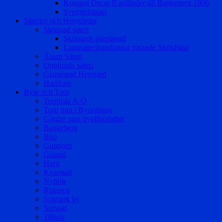
Konung Oscar II anländer till Bankeberg 1906
Sverigeloppet
Säterier och Herrgårdar
Skölstad säteri
Skölstads ägarlängd
Lantmäterihandlingar rörande Sköldstad
Åsarp Säteri
Opplunda säteri
Gismestad Herrgård
Haddorp
Byar och Torp
Torplista A-Ö
Torp mm i Byordning
Gårdar utan bytillhörighet
Bankeberg
Boo
Gunnorp
Gustad
Harg
Kvarstad
Nybble
Rakered
Solmark by
Sörstad
Tillorp