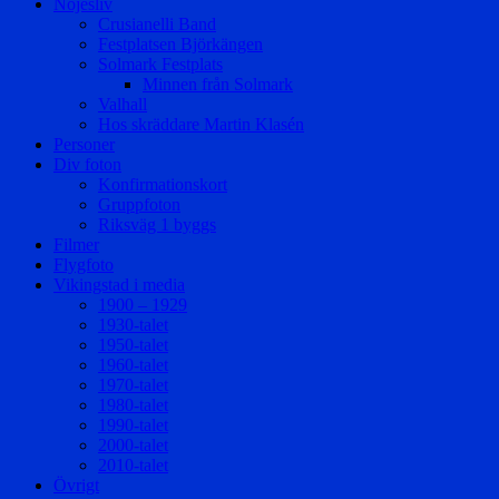
Nöjesliv
Crusianelli Band
Festplatsen Björkängen
Solmark Festplats
Minnen från Solmark
Valhall
Hos skräddare Martin Klasén
Personer
Div foton
Konfirmationskort
Gruppfoton
Riksväg 1 byggs
Filmer
Flygfoto
Vikingstad i media
1900 – 1929
1930-talet
1950-talet
1960-talet
1970-talet
1980-talet
1990-talet
2000-talet
2010-talet
Övrigt