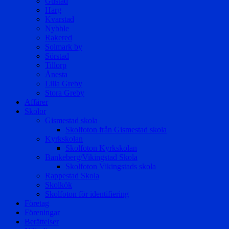
Gustad
Harg
Kvarstad
Nybble
Rakered
Solmark by
Sörstad
Tillorp
Ånesta
Lilla Greby
Stora Greby
Affärer
Skolor
Gismestad skola
Skolfoton från Gismestad skola
Kyrkskolan
Skolfoton Kyrkskolan
Bankeberg/Vikingstad Skola
Skolfoton Vikingstads skola
Rappestad Skola
Skolkök
Skolfoton för identifiering
Företag
Föreningar
Berättelser