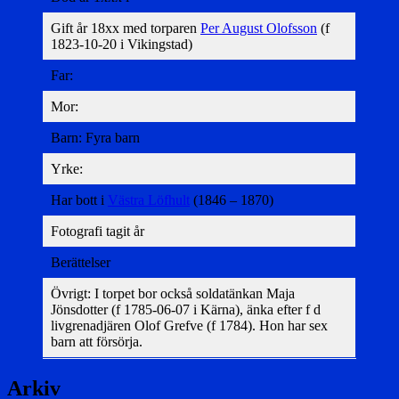
Gift år 18xx med torparen
Per August Olofsson
(f
1823-10-20 i Vikingstad)
Far:
Mor:
Barn: Fyra barn
Yrke:
Har bott i
Västra Löfhult
(1846 – 1870)
Fotografi tagit år
Berättelser
Övrigt: I torpet bor också soldatänkan Maja
Jönsdotter (f 1785-06-07 i Kärna), änka efter f d
livgrenadjären Olof Grefve (f 1784). Hon har sex
barn att försörja.
Arkiv