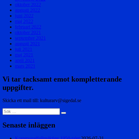
oktober 2022
augusti 2022
juni 2022
maj 2022
februari 2022
oktober 2021
september 2021
augusti 2021
juli 2021
maj 2021
april 2021
mars 2021
Vi tar tacksamt emot kompletterande
uppgifter.
Skicka ett mail till: kulturarv@sigedal.se
Sök
Sök
efter:
Senaste inläggen
Kommunalfullmäktige 1950-talet
2026-07-31