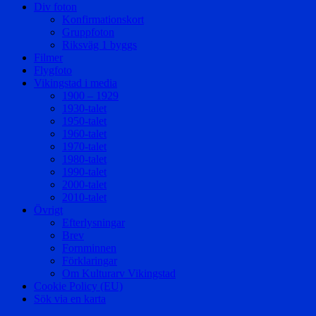
Div foton
Konfirmationskort
Gruppfoton
Riksväg 1 byggs
Filmer
Flygfoto
Vikingstad i media
1900 – 1929
1930-talet
1950-talet
1960-talet
1970-talet
1980-talet
1990-talet
2000-talet
2010-talet
Övrigt
Efterlysningar
Brev
Fornminnen
Förklaringar
Om Kulturarv Vikingstad
Cookie Policy (EU)
Sök via en karta