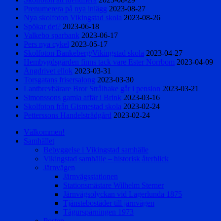
Prenumerera på nya inlägg
2023-08-27
Nya skolfoton Vikingstad skola
2023-08-26
Spökar det?
2023-06-18
Valkebo sparbank
2023-06-17
Pers nya cykel
2023-05-17
Skolfoton Bankeberg/Vikingstad skola
2023-04-27
Hembygdsgården finns tack vare Ester Norrbom
2023-04-09
Ångdrivet ellok
2023-03-31
Torsgatans frisersalong
2023-03-30
Lantbrevbärare Bror Strålhake går i pension
2023-03-21
Simonssons gamla affär i Brink
2023-03-16
Skolfoton från Gismestad skola
2023-02-24
Petterssons Handelsträdgård
2023-02-24
Välkommen!
Samhället
Bebyggelse i Vikingstad samhälle
Vikingstad samhälle – historisk återblick
Järnvägen
Järnvägsstationen
Stationsmästare Wilhelm Sterner
Järnvägsolyckan vid Lagerlunda 1875
Tjänstebostäder till järnvägen
Tågurspårningen 1973
Posten