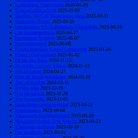
Kaffestugan Vikingsborg
2026-01-26
Nybergs affär och bil
2025-11-03
Skolfoto 1945-46 Bankebergs skola
2025-10-31
Bankeberg Berget
2025-09-28
Interiörbilder från kaffestugan Vikingsborg
2025-08-18
Lite kompletteringar
2025-06-27
Fastigheten Nygärde
2025-06-07
Banvaktarstugor
2025-06-06
Kreaturshandlare Kasper Gustavsson
2025-01-26
Kriget i Östergötland
2025-01-02
Ett par nya foton
2024-11-13
Ny rubrik i menyn: Filmer
2024-11-13
Sök på kartan
2024-04-27
Hitta till Hembygdsgården
2024-03-19
Åke på macken
2024-02-11
Nybble gård
2023-12-19
Nya klassfoton
2023-11-29
Nya fotografier
2023-11-05
Bankebergs smidesverkstad
2023-10-22
Konfirmation
2023-10-04
Vikingstads handelsträdgård
2023-09-29
Mejeriföreståndare Erik Nilsson
2023-09-23
Ytterligare skolfoton
2023-09-10
Fler skolfoton
2023-09-01
Skolfoton att identifiera
2023-08-29