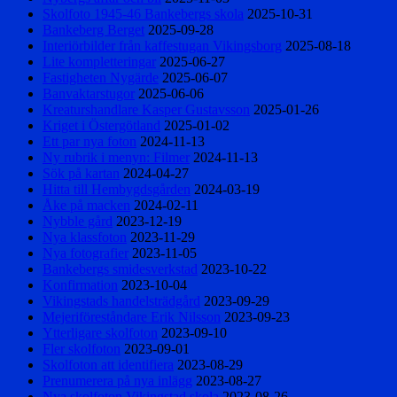
Skolfoto 1945-46 Bankebergs skola
2025-10-31
Bankeberg Berget
2025-09-28
Interiörbilder från kaffestugan Vikingsborg
2025-08-18
Lite kompletteringar
2025-06-27
Fastigheten Nygärde
2025-06-07
Banvaktarstugor
2025-06-06
Kreaturshandlare Kasper Gustavsson
2025-01-26
Kriget i Östergötland
2025-01-02
Ett par nya foton
2024-11-13
Ny rubrik i menyn: Filmer
2024-11-13
Sök på kartan
2024-04-27
Hitta till Hembygdsgården
2024-03-19
Åke på macken
2024-02-11
Nybble gård
2023-12-19
Nya klassfoton
2023-11-29
Nya fotografier
2023-11-05
Bankebergs smidesverkstad
2023-10-22
Konfirmation
2023-10-04
Vikingstads handelsträdgård
2023-09-29
Mejeriföreståndare Erik Nilsson
2023-09-23
Ytterligare skolfoton
2023-09-10
Fler skolfoton
2023-09-01
Skolfoton att identifiera
2023-08-29
Prenumerera på nya inlägg
2023-08-27
Nya skolfoton Vikingstad skola
2023-08-26