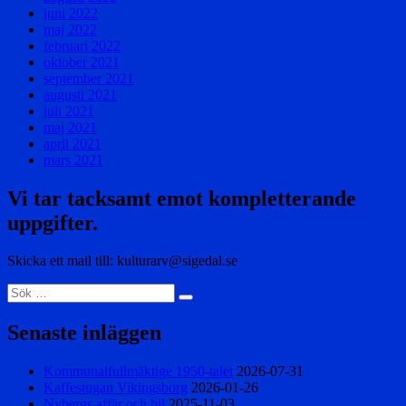
juni 2022
maj 2022
februari 2022
oktober 2021
september 2021
augusti 2021
juli 2021
maj 2021
april 2021
mars 2021
Vi tar tacksamt emot kompletterande
uppgifter.
Skicka ett mail till: kulturarv@sigedal.se
Sök
Sök
efter:
Senaste inläggen
Kommunalfullmäktige 1950-talet
2026-07-31
Kaffestugan Vikingsborg
2026-01-26
Nybergs affär och bil
2025-11-03