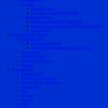
Kyrkligt
Svenska kyrkan
Vikingstad Missionsförsamling
Historiska händelser
Så firades sekelskiftet 1800-1900
Konung Oscar II anländer till Bankeberg 1906
Sverigeloppet
Säterier och Herrgårdar
Skölstad säteri
Skölstads ägarlängd
Lantmäterihandlingar rörande Sköldstad
Åsarp Säteri
Opplunda säteri
Gismestad Herrgård
Haddorp
Byar och Torp
Torplista A-Ö
Torp mm i Byordning
Gårdar utan bytillhörighet
Bankeberg
Boo
Gunnorp
Gustad
Harg