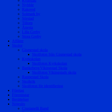
Kvarstad
Nybble
Rakered
Solmark by
Sörstad
Tillorp
Ånesta
Lilla Greby
Stora Greby
Affärer
Skolor
Gismestad skola
Skolfoton från Gismestad skola
Kyrkskolan
Skolfoton Kyrkskolan
Bankeberg/Vikingstad Skola
Skolfoton Vikingstads skola
Rappestad Skola
Skolkök
Skolfoton för identifiering
Företag
Föreningar
Berättelser
Nöjesliv
Crusianelli Band