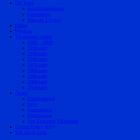
Div foton
Konfirmationskort
Gruppfoton
Riksväg 1 byggs
Filmer
Flygfoto
Vikingstad i media
1900 – 1929
1930-talet
1950-talet
1960-talet
1970-talet
1980-talet
1990-talet
2000-talet
2010-talet
Övrigt
Efterlysningar
Brev
Fornminnen
Förklaringar
Om Kulturarv Vikingstad
Cookie Policy (EU)
Sök via en karta