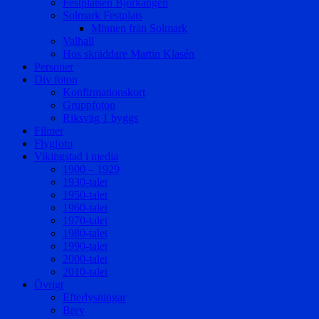
Festplatsen Björkängen
Solmark Festplats
Minnen från Solmark
Valhall
Hos skräddare Martin Klasén
Personer
Div foton
Konfirmationskort
Gruppfoton
Riksväg 1 byggs
Filmer
Flygfoto
Vikingstad i media
1900 – 1929
1930-talet
1950-talet
1960-talet
1970-talet
1980-talet
1990-talet
2000-talet
2010-talet
Övrigt
Efterlysningar
Brev