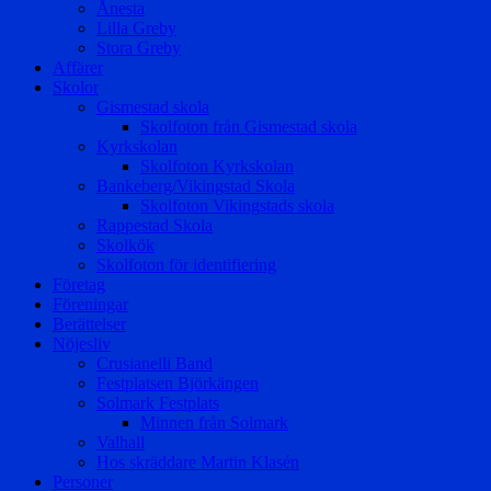
Ånesta
Lilla Greby
Stora Greby
Affärer
Skolor
Gismestad skola
Skolfoton från Gismestad skola
Kyrkskolan
Skolfoton Kyrkskolan
Bankeberg/Vikingstad Skola
Skolfoton Vikingstads skola
Rappestad Skola
Skolkök
Skolfoton för identifiering
Företag
Föreningar
Berättelser
Nöjesliv
Crusianelli Band
Festplatsen Björkängen
Solmark Festplats
Minnen från Solmark
Valhall
Hos skräddare Martin Klasén
Personer