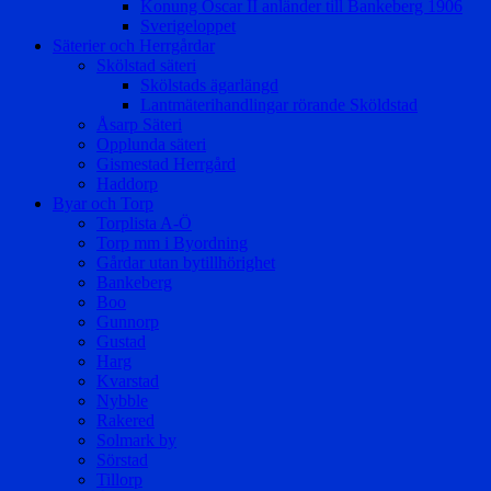
Konung Oscar II anländer till Bankeberg 1906
Sverigeloppet
Säterier och Herrgårdar
Skölstad säteri
Skölstads ägarlängd
Lantmäterihandlingar rörande Sköldstad
Åsarp Säteri
Opplunda säteri
Gismestad Herrgård
Haddorp
Byar och Torp
Torplista A-Ö
Torp mm i Byordning
Gårdar utan bytillhörighet
Bankeberg
Boo
Gunnorp
Gustad
Harg
Kvarstad
Nybble
Rakered
Solmark by
Sörstad
Tillorp