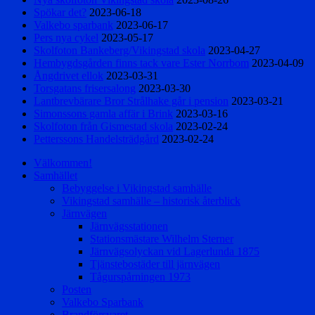
Spökar det?
2023-06-18
Valkebo sparbank
2023-06-17
Pers nya cykel
2023-05-17
Skolfoton Bankeberg/Vikingstad skola
2023-04-27
Hembygdsgården finns tack vare Ester Norrbom
2023-04-09
Ångdrivet ellok
2023-03-31
Torsgatans frisersalong
2023-03-30
Lantbrevbärare Bror Strålhake går i pension
2023-03-21
Simonssons gamla affär i Brink
2023-03-16
Skolfoton från Gismestad skola
2023-02-24
Petterssons Handelsträdgård
2023-02-24
Välkommen!
Samhället
Bebyggelse i Vikingstad samhälle
Vikingstad samhälle – historisk återblick
Järnvägen
Järnvägsstationen
Stationsmästare Wilhelm Sterner
Järnvägsolyckan vid Lagerlunda 1875
Tjänstebostäder till järnvägen
Tågurspårningen 1973
Posten
Valkebo Sparbank
Brandförsvaret