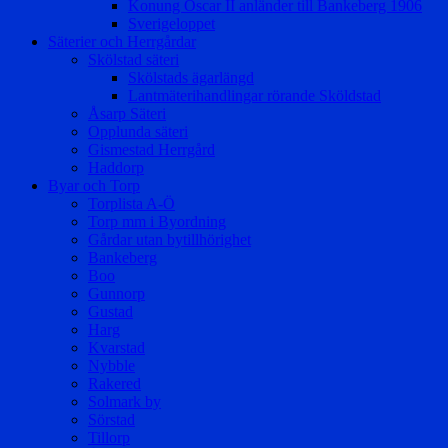
Konung Oscar II anländer till Bankeberg 1906
Sverigeloppet
Säterier och Herrgårdar
Skölstad säteri
Skölstads ägarlängd
Lantmäterihandlingar rörande Sköldstad
Åsarp Säteri
Opplunda säteri
Gismestad Herrgård
Haddorp
Byar och Torp
Torplista A-Ö
Torp mm i Byordning
Gårdar utan bytillhörighet
Bankeberg
Boo
Gunnorp
Gustad
Harg
Kvarstad
Nybble
Rakered
Solmark by
Sörstad
Tillorp