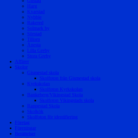
Gustad
Harg
Kvarstad
Nybble
Rakered
Solmark by
Sörstad
Tillorp
Ånesta
Lilla Greby
Stora Greby
Affärer
Skolor
Gismestad skola
Skolfoton från Gismestad skola
Kyrkskolan
Skolfoton Kyrkskolan
Bankeberg/Vikingstad Skola
Skolfoton Vikingstads skola
Rappestad Skola
Skolkök
Skolfoton för identifiering
Företag
Föreningar
Berättelser