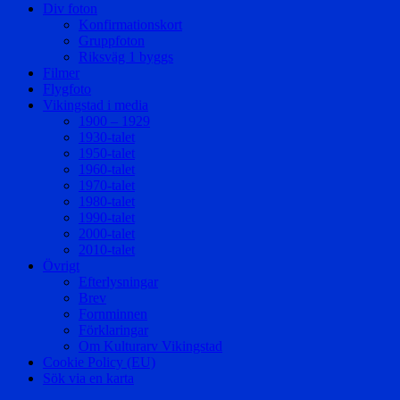
Div foton
Konfirmationskort
Gruppfoton
Riksväg 1 byggs
Filmer
Flygfoto
Vikingstad i media
1900 – 1929
1930-talet
1950-talet
1960-talet
1970-talet
1980-talet
1990-talet
2000-talet
2010-talet
Övrigt
Efterlysningar
Brev
Fornminnen
Förklaringar
Om Kulturarv Vikingstad
Cookie Policy (EU)
Sök via en karta