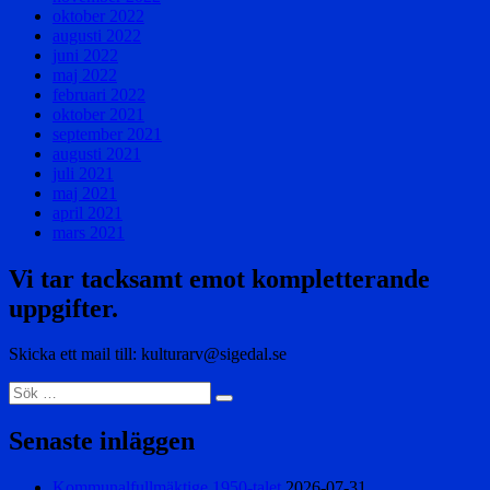
oktober 2022
augusti 2022
juni 2022
maj 2022
februari 2022
oktober 2021
september 2021
augusti 2021
juli 2021
maj 2021
april 2021
mars 2021
Vi tar tacksamt emot kompletterande
uppgifter.
Skicka ett mail till: kulturarv@sigedal.se
Sök
Sök
efter:
Senaste inläggen
Kommunalfullmäktige 1950-talet
2026-07-31