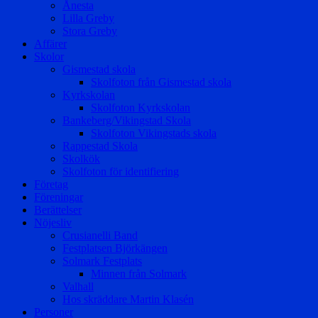
Ånesta
Lilla Greby
Stora Greby
Affärer
Skolor
Gismestad skola
Skolfoton från Gismestad skola
Kyrkskolan
Skolfoton Kyrkskolan
Bankeberg/Vikingstad Skola
Skolfoton Vikingstads skola
Rappestad Skola
Skolkök
Skolfoton för identifiering
Företag
Föreningar
Berättelser
Nöjesliv
Crusianelli Band
Festplatsen Björkängen
Solmark Festplats
Minnen från Solmark
Valhall
Hos skräddare Martin Klasén
Personer