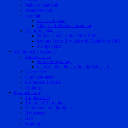
Valkebo Sparbank
Brandförsvaret
Kyrkligt
Svenska kyrkan
Vikingstad Missionsförsamling
Historiska händelser
Så firades sekelskiftet 1800-1900
Konung Oscar II anländer till Bankeberg 1906
Sverigeloppet
Säterier och Herrgårdar
Skölstad säteri
Skölstads ägarlängd
Lantmäterihandlingar rörande Sköldstad
Åsarp Säteri
Opplunda säteri
Gismestad Herrgård
Haddorp
Byar och Torp
Torplista A-Ö
Torp mm i Byordning
Gårdar utan bytillhörighet
Bankeberg
Boo
Gunnorp