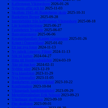
Kaffestugan Vikingsborg
2026-01-26
Nybergs affär och bil
2025-11-03
Skolfoto 1945-46 Bankebergs skola
2025-10-31
Bankeberg Berget
2025-09-28
Interiörbilder från kaffestugan Vikingsborg
2025-08-18
Lite kompletteringar
2025-06-27
Fastigheten Nygärde
2025-06-07
Banvaktarstugor
2025-06-06
Kreaturshandlare Kasper Gustavsson
2025-01-26
Kriget i Östergötland
2025-01-02
Ett par nya foton
2024-11-13
Ny rubrik i menyn: Filmer
2024-11-13
Sök på kartan
2024-04-27
Hitta till Hembygdsgården
2024-03-19
Åke på macken
2024-02-11
Nybble gård
2023-12-19
Nya klassfoton
2023-11-29
Nya fotografier
2023-11-05
Bankebergs smidesverkstad
2023-10-22
Konfirmation
2023-10-04
Vikingstads handelsträdgård
2023-09-29
Mejeriföreståndare Erik Nilsson
2023-09-23
Ytterligare skolfoton
2023-09-10
Fler skolfoton
2023-09-01
Skolfoton att identifiera
2023-08-29