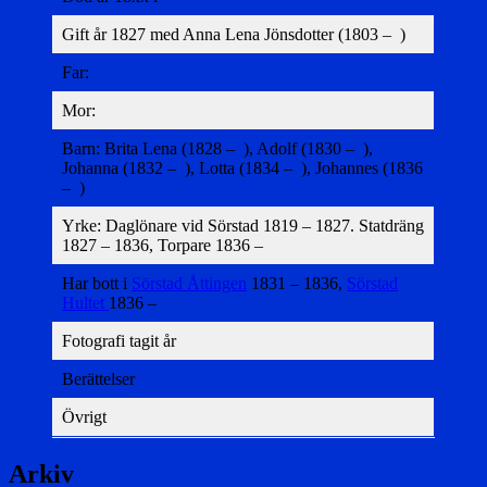
Gift år 1827 med Anna Lena Jönsdotter (1803 – )
Far:
Mor:
Barn: Brita Lena (1828 – ), Adolf (1830 – ),
Johanna (1832 – ), Lotta (1834 – ), Johannes (1836
– )
Yrke: Daglönare vid Sörstad 1819 – 1827. Statdräng
1827 – 1836, Torpare 1836 –
Har bott i
Sörstad Åttingen
1831 – 1836,
Sörstad
Hultet
1836 –
Fotografi tagit år
Berättelser
Övrigt
Arkiv