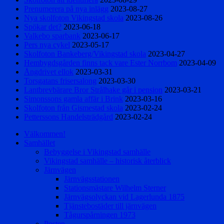
Prenumerera på nya inlägg
2023-08-27
Nya skolfoton Vikingstad skola
2023-08-26
Spökar det?
2023-06-18
Valkebo sparbank
2023-06-17
Pers nya cykel
2023-05-17
Skolfoton Bankeberg/Vikingstad skola
2023-04-27
Hembygdsgården finns tack vare Ester Norrbom
2023-04-09
Ångdrivet ellok
2023-03-31
Torsgatans frisersalong
2023-03-30
Lantbrevbärare Bror Strålhake går i pension
2023-03-21
Simonssons gamla affär i Brink
2023-03-16
Skolfoton från Gismestad skola
2023-02-24
Petterssons Handelsträdgård
2023-02-24
Välkommen!
Samhället
Bebyggelse i Vikingstad samhälle
Vikingstad samhälle – historisk återblick
Järnvägen
Järnvägsstationen
Stationsmästare Wilhelm Sterner
Järnvägsolyckan vid Lagerlunda 1875
Tjänstebostäder till järnvägen
Tågurspårningen 1973
Posten