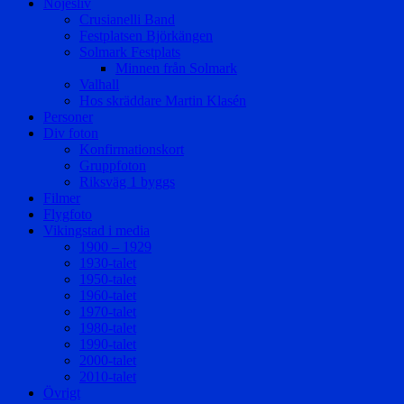
Nöjesliv
Crusianelli Band
Festplatsen Björkängen
Solmark Festplats
Minnen från Solmark
Valhall
Hos skräddare Martin Klasén
Personer
Div foton
Konfirmationskort
Gruppfoton
Riksväg 1 byggs
Filmer
Flygfoto
Vikingstad i media
1900 – 1929
1930-talet
1950-talet
1960-talet
1970-talet
1980-talet
1990-talet
2000-talet
2010-talet
Övrigt