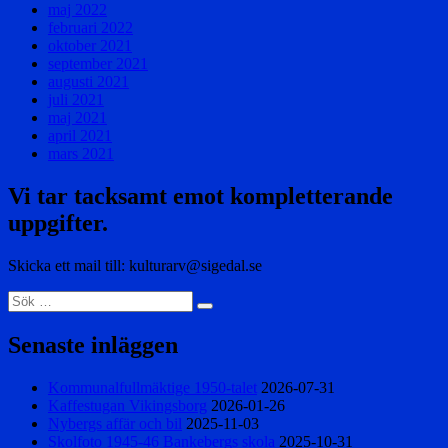
maj 2022
februari 2022
oktober 2021
september 2021
augusti 2021
juli 2021
maj 2021
april 2021
mars 2021
Vi tar tacksamt emot kompletterande
uppgifter.
Skicka ett mail till: kulturarv@sigedal.se
Sök
Sök
efter:
Senaste inläggen
Kommunalfullmäktige 1950-talet
2026-07-31
Kaffestugan Vikingsborg
2026-01-26
Nybergs affär och bil
2025-11-03
Skolfoto 1945-46 Bankebergs skola
2025-10-31