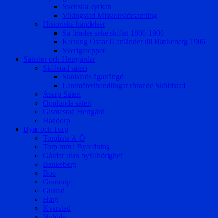
Svenska kyrkan
Vikingstad Missionsförsamling
Historiska händelser
Så firades sekelskiftet 1800-1900
Konung Oscar II anländer till Bankeberg 1906
Sverigeloppet
Säterier och Herrgårdar
Skölstad säteri
Skölstads ägarlängd
Lantmäterihandlingar rörande Sköldstad
Åsarp Säteri
Opplunda säteri
Gismestad Herrgård
Haddorp
Byar och Torp
Torplista A-Ö
Torp mm i Byordning
Gårdar utan bytillhörighet
Bankeberg
Boo
Gunnorp
Gustad
Harg
Kvarstad
Nybble