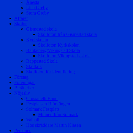
Ånesta
Lilla Greby
Stora Greby
Affärer
Skolor
Gismestad skola
Skolfoton från Gismestad skola
Kyrkskolan
Skolfoton Kyrkskolan
Bankeberg/Vikingstad Skola
Skolfoton Vikingstads skola
Rappestad Skola
Skolkök
Skolfoton för identifiering
Företag
Föreningar
Berättelser
Nöjesliv
Crusianelli Band
Festplatsen Björkängen
Solmark Festplats
Minnen från Solmark
Valhall
Hos skräddare Martin Klasén
Personer