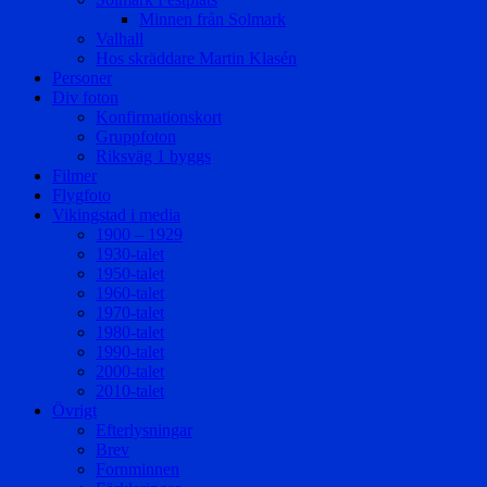
Minnen från Solmark
Valhall
Hos skräddare Martin Klasén
Personer
Div foton
Konfirmationskort
Gruppfoton
Riksväg 1 byggs
Filmer
Flygfoto
Vikingstad i media
1900 – 1929
1930-talet
1950-talet
1960-talet
1970-talet
1980-talet
1990-talet
2000-talet
2010-talet
Övrigt
Efterlysningar
Brev
Fornminnen