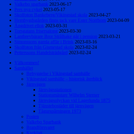
Valkebo sparbank
2023-06-17
Pers nya cykel
2023-05-17
Skolfoton Bankeberg/Vikingstad skola
2023-04-27
Hembygdsgården finns tack vare Ester Norrbom
2023-04-09
Ångdrivet ellok
2023-03-31
Torsgatans frisersalong
2023-03-30
Lantbrevbärare Bror Strålhake går i pension
2023-03-21
Simonssons gamla affär i Brink
2023-03-16
Skolfoton från Gismestad skola
2023-02-24
Petterssons Handelsträdgård
2023-02-24
Välkommen!
Samhället
Bebyggelse i Vikingstad samhälle
Vikingstad samhälle – historisk återblick
Järnvägen
Järnvägsstationen
Stationsmästare Wilhelm Sterner
Järnvägsolyckan vid Lagerlunda 1875
Tjänstebostäder till järnvägen
Tågurspårningen 1973
Posten
Valkebo Sparbank
Brandförsvaret
Kyrkligt