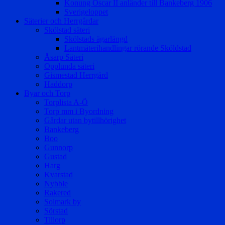
Konung Oscar II anländer till Bankeberg 1906
Sverigeloppet
Säterier och Herrgårdar
Skölstad säteri
Skölstads ägarlängd
Lantmäterihandlingar rörande Sköldstad
Åsarp Säteri
Opplunda säteri
Gismestad Herrgård
Haddorp
Byar och Torp
Torplista A-Ö
Torp mm i Byordning
Gårdar utan bytillhörighet
Bankeberg
Boo
Gunnorp
Gustad
Harg
Kvarstad
Nybble
Rakered
Solmark by
Sörstad
Tillorp