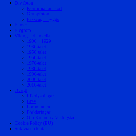
Div foton
Konfirmationskort
Gruppfoton
Riksväg 1 byggs
Filmer
Flygfoto
Vikingstad i media
1900 – 1929
1930-talet
1950-talet
1960-talet
1970-talet
1980-talet
1990-talet
2000-talet
2010-talet
Övrigt
Efterlysningar
Brev
Fornminnen
Förklaringar
Om Kulturarv Vikingstad
Cookie Policy (EU)
Sök via en karta