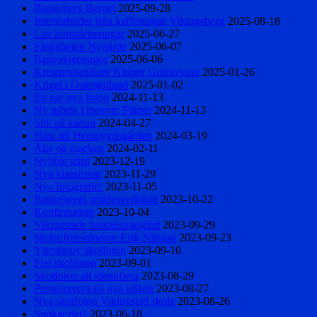
Bankeberg Berget
2025-09-28
Interiörbilder från kaffestugan Vikingsborg
2025-08-18
Lite kompletteringar
2025-06-27
Fastigheten Nygärde
2025-06-07
Banvaktarstugor
2025-06-06
Kreaturshandlare Kasper Gustavsson
2025-01-26
Kriget i Östergötland
2025-01-02
Ett par nya foton
2024-11-13
Ny rubrik i menyn: Filmer
2024-11-13
Sök på kartan
2024-04-27
Hitta till Hembygdsgården
2024-03-19
Åke på macken
2024-02-11
Nybble gård
2023-12-19
Nya klassfoton
2023-11-29
Nya fotografier
2023-11-05
Bankebergs smidesverkstad
2023-10-22
Konfirmation
2023-10-04
Vikingstads handelsträdgård
2023-09-29
Mejeriföreståndare Erik Nilsson
2023-09-23
Ytterligare skolfoton
2023-09-10
Fler skolfoton
2023-09-01
Skolfoton att identifiera
2023-08-29
Prenumerera på nya inlägg
2023-08-27
Nya skolfoton Vikingstad skola
2023-08-26
Spökar det?
2023-06-18