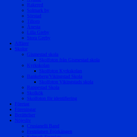
Rakered
Solmark by
Sörstad
Tillorp
Ånesta
Lilla Greby
Stora Greby
Affärer
Skolor
Gismestad skola
Skolfoton från Gismestad skola
Kyrkskolan
Skolfoton Kyrkskolan
Bankeberg/Vikingstad Skola
Skolfoton Vikingstads skola
Rappestad Skola
Skolkök
Skolfoton för identifiering
Företag
Föreningar
Berättelser
Nöjesliv
Crusianelli Band
Festplatsen Björkängen
Solmark Festplats