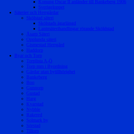
Konung Oscar II anländer till Bankeberg 1906
Sverigeloppet
Säterier och Herrgårdar
Skölstad säteri
Skölstads ägarlängd
Lantmäterihandlingar rörande Sköldstad
Åsarp Säteri
Opplunda säteri
Gismestad Herrgård
Haddorp
Byar och Torp
Torplista A-Ö
Torp mm i Byordning
Gårdar utan bytillhörighet
Bankeberg
Boo
Gunnorp
Gustad
Harg
Kvarstad
Nybble
Rakered
Solmark by
Sörstad
Tillorp