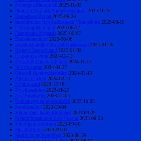
Nybergs affär och bil
2025-11-03
Skolfoto 1945-46 Bankebergs skola
2025-10-31
Bankeberg Berget
2025-09-28
Interiörbilder från kaffestugan Vikingsborg
2025-08-18
Lite kompletteringar
2025-06-27
Fastigheten Nygärde
2025-06-07
Banvaktarstugor
2025-06-06
Kreaturshandlare Kasper Gustavsson
2025-01-26
Kriget i Östergötland
2025-01-02
Ett par nya foton
2024-11-13
Ny rubrik i menyn: Filmer
2024-11-13
Sök på kartan
2024-04-27
Hitta till Hembygdsgården
2024-03-19
Åke på macken
2024-02-11
Nybble gård
2023-12-19
Nya klassfoton
2023-11-29
Nya fotografier
2023-11-05
Bankebergs smidesverkstad
2023-10-22
Konfirmation
2023-10-04
Vikingstads handelsträdgård
2023-09-29
Mejeriföreståndare Erik Nilsson
2023-09-23
Ytterligare skolfoton
2023-09-10
Fler skolfoton
2023-09-01
Skolfoton att identifiera
2023-08-29
Prenumerera på nya inlägg
2023-08-27