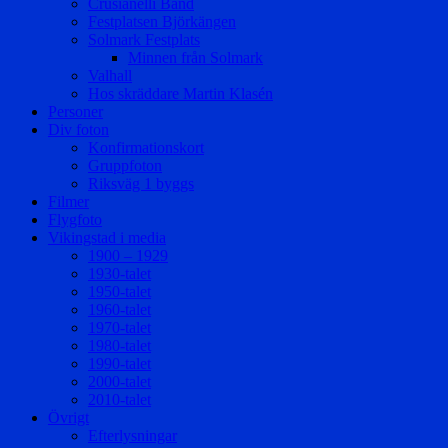
Crusianelli Band
Festplatsen Björkängen
Solmark Festplats
Minnen från Solmark
Valhall
Hos skräddare Martin Klasén
Personer
Div foton
Konfirmationskort
Gruppfoton
Riksväg 1 byggs
Filmer
Flygfoto
Vikingstad i media
1900 – 1929
1930-talet
1950-talet
1960-talet
1970-talet
1980-talet
1990-talet
2000-talet
2010-talet
Övrigt
Efterlysningar