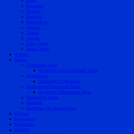
Harg
Kvarstad
Nybble
Rakered
Solmark by
Sörstad
Tillorp
Ånesta
Lilla Greby
Stora Greby
Affärer
Skolor
Gismestad skola
Skolfoton från Gismestad skola
Kyrkskolan
Skolfoton Kyrkskolan
Bankeberg/Vikingstad Skola
Skolfoton Vikingstads skola
Rappestad Skola
Skolkök
Skolfoton för identifiering
Företag
Föreningar
Berättelser
Nöjesliv