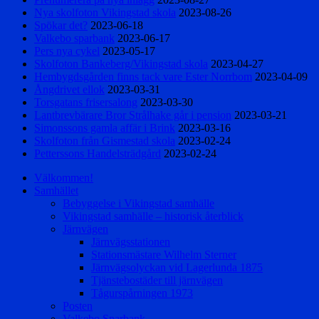
Nya skolfoton Vikingstad skola
2023-08-26
Spökar det?
2023-06-18
Valkebo sparbank
2023-06-17
Pers nya cykel
2023-05-17
Skolfoton Bankeberg/Vikingstad skola
2023-04-27
Hembygdsgården finns tack vare Ester Norrbom
2023-04-09
Ångdrivet ellok
2023-03-31
Torsgatans frisersalong
2023-03-30
Lantbrevbärare Bror Strålhake går i pension
2023-03-21
Simonssons gamla affär i Brink
2023-03-16
Skolfoton från Gismestad skola
2023-02-24
Petterssons Handelsträdgård
2023-02-24
Välkommen!
Samhället
Bebyggelse i Vikingstad samhälle
Vikingstad samhälle – historisk återblick
Järnvägen
Järnvägsstationen
Stationsmästare Wilhelm Sterner
Järnvägsolyckan vid Lagerlunda 1875
Tjänstebostäder till järnvägen
Tågurspårningen 1973
Posten
Valkebo Sparbank