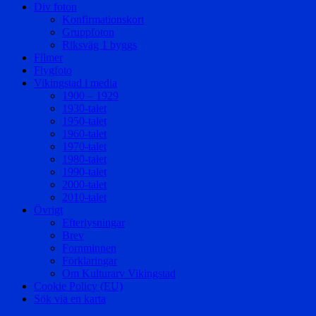
Div foton
Konfirmationskort
Gruppfoton
Riksväg 1 byggs
Filmer
Flygfoto
Vikingstad i media
1900 – 1929
1930-talet
1950-talet
1960-talet
1970-talet
1980-talet
1990-talet
2000-talet
2010-talet
Övrigt
Efterlysningar
Brev
Fornminnen
Förklaringar
Om Kulturarv Vikingstad
Cookie Policy (EU)
Sök via en karta