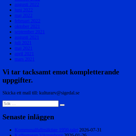
augusti 2022
juni 2022
maj 2022
februari 2022
oktober 2021
september 2021
augusti 2021
juli 2021
maj 2021
april 2021
mars 2021
Vi tar tacksamt emot kompletterande
uppgifter.
Skicka ett mail till: kulturarv@sigedal.se
Sök
Sök
efter:
Senaste inläggen
Kommunalfullmäktige 1950-talet
2026-07-31
Kaffestugan Vikingsborg
2026-01-26