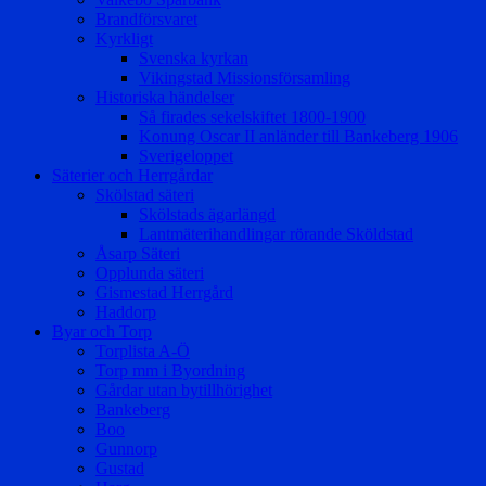
Brandförsvaret
Kyrkligt
Svenska kyrkan
Vikingstad Missionsförsamling
Historiska händelser
Så firades sekelskiftet 1800-1900
Konung Oscar II anländer till Bankeberg 1906
Sverigeloppet
Säterier och Herrgårdar
Skölstad säteri
Skölstads ägarlängd
Lantmäterihandlingar rörande Sköldstad
Åsarp Säteri
Opplunda säteri
Gismestad Herrgård
Haddorp
Byar och Torp
Torplista A-Ö
Torp mm i Byordning
Gårdar utan bytillhörighet
Bankeberg
Boo
Gunnorp
Gustad