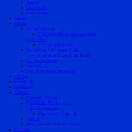
Ånesta
Lilla Greby
Stora Greby
Affärer
Skolor
Gismestad skola
Skolfoton från Gismestad skola
Kyrkskolan
Skolfoton Kyrkskolan
Bankeberg/Vikingstad Skola
Skolfoton Vikingstads skola
Rappestad Skola
Skolkök
Skolfoton för identifiering
Företag
Föreningar
Berättelser
Nöjesliv
Crusianelli Band
Festplatsen Björkängen
Solmark Festplats
Minnen från Solmark
Valhall
Hos skräddare Martin Klasén
Personer