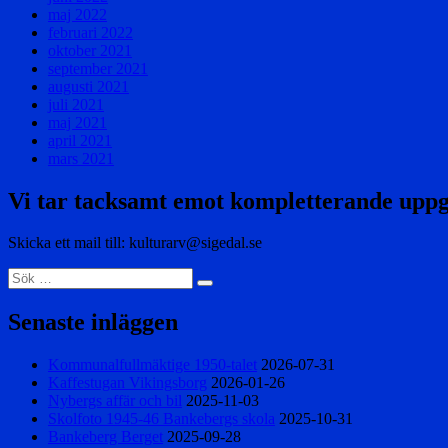
maj 2022
februari 2022
oktober 2021
september 2021
augusti 2021
juli 2021
maj 2021
april 2021
mars 2021
Vi tar tacksamt emot kompletterande uppg
Skicka ett mail till: kulturarv@sigedal.se
Sök
Sök
efter:
Senaste inläggen
Kommunalfullmäktige 1950-talet
2026-07-31
Kaffestugan Vikingsborg
2026-01-26
Nybergs affär och bil
2025-11-03
Skolfoto 1945-46 Bankebergs skola
2025-10-31
Bankeberg Berget
2025-09-28