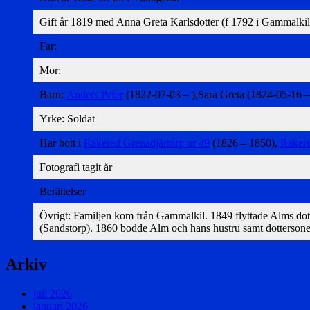
Gift år 1819 med Anna Greta Karlsdotter (f 1792 i Gammalkil
Far:
Mor:
Barn:
Anders Peter
(1822-07-03 – ),Sara Greta (1824-05-16 –
Yrke: Soldat
Har bott i
Rakered Grenadjärtorp nr 49
(1826 – 1850),
Raker
Fotografi tagit år
Berättelser
Övrigt: Familjen kom från Gammalkil. 1849 flyttade Alms dott
(Sandstorp). 1860 bodde Alm och hans hustru samt dotterson
Arkiv
juli 2026
januari 2026