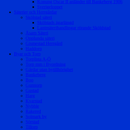
Konung Oscar II anländer till Bankeberg 1906
Sverigeloppet
Säterier och Herrgårdar
Skölstad säteri
Skölstads ägarlängd
Lantmäterihandlingar rörande Sköldstad
Åsarp Säteri
Opplunda säteri
Gismestad Herrgård
Haddorp
Byar och Torp
Torplista A-Ö
Torp mm i Byordning
Gårdar utan bytillhörighet
Bankeberg
Boo
Gunnorp
Gustad
Harg
Kvarstad
Nybble
Rakered
Solmark by
Sörstad
Tillorp