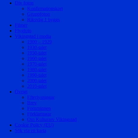
Div foton
Konfirmationskort
Gruppfoton
Riksväg 1 byggs
Filmer
Flygfoto
Vikingstad i media
1900 – 1929
1930-talet
1950-talet
1960-talet
1970-talet
1980-talet
1990-talet
2000-talet
2010-talet
Övrigt
Efterlysningar
Brev
Fornminnen
Förklaringar
Om Kulturarv Vikingstad
Cookie Policy (EU)
Sök via en karta