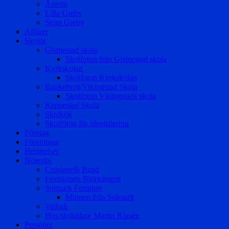
Ånesta
Lilla Greby
Stora Greby
Affärer
Skolor
Gismestad skola
Skolfoton från Gismestad skola
Kyrkskolan
Skolfoton Kyrkskolan
Bankeberg/Vikingstad Skola
Skolfoton Vikingstads skola
Rappestad Skola
Skolkök
Skolfoton för identifiering
Företag
Föreningar
Berättelser
Nöjesliv
Crusianelli Band
Festplatsen Björkängen
Solmark Festplats
Minnen från Solmark
Valhall
Hos skräddare Martin Klasén
Personer