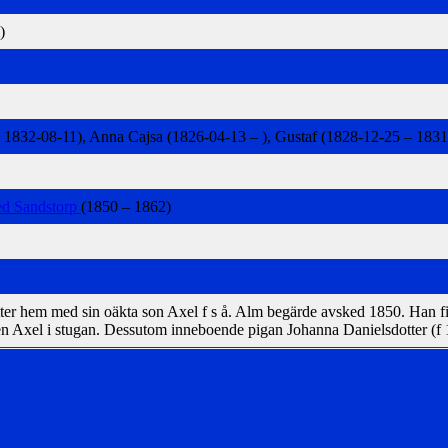
)
 1832-08-11), Anna Cajsa (1826-04-13 – ), Gustaf (1828-12-25 – 183
ed Sandstorp
(1850 – 1862)
er hem med sin oäkta son Axel f s å. Alm begärde avsked 1850. Han fick
en Axel i stugan. Dessutom inneboende pigan Johanna Danielsdotter (f