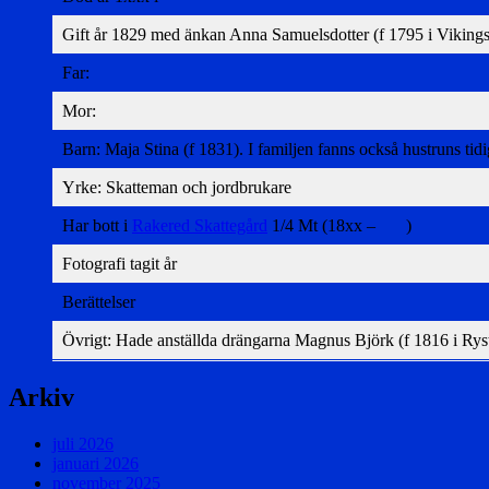
Gift år 1829 med änkan Anna Samuelsdotter (f 1795 i Vikings
Far:
Mor:
Barn: Maja Stina (f 1831). I familjen fanns också hustruns ti
Yrke: Skatteman och jordbrukare
Har bott i
Rakered Skattegård
1/4 Mt (18xx – )
Fotografi tagit år
Berättelser
Övrigt: Hade anställda drängarna Magnus Björk (f 1816 i Ryst
Arkiv
juli 2026
januari 2026
november 2025