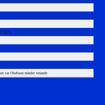
(f 1825)
oken var Olofsson mindre vetande