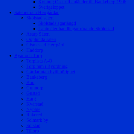
Konung Oscar II anländer till Bankeberg 1906
Sverigeloppet
Säterier och Herrgårdar
Skölstad säteri
Skölstads ägarlängd
Lantmäterihandlingar rörande Sköldstad
Åsarp Säteri
Opplunda säteri
Gismestad Herrgård
Haddorp
Byar och Torp
Torplista A-Ö
Torp mm i Byordning
Gårdar utan bytillhörighet
Bankeberg
Boo
Gunnorp
Gustad
Harg
Kvarstad
Nybble
Rakered
Solmark by
Sörstad
Tillorp