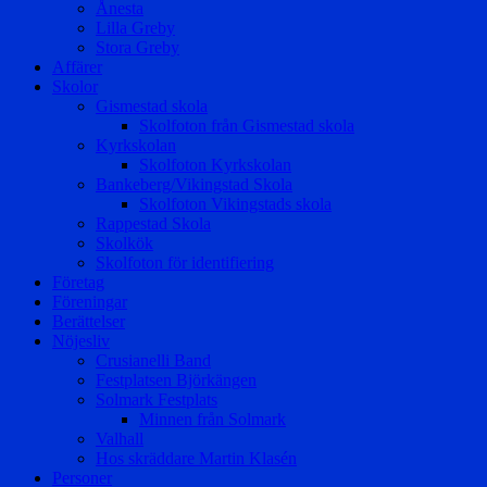
Ånesta
Lilla Greby
Stora Greby
Affärer
Skolor
Gismestad skola
Skolfoton från Gismestad skola
Kyrkskolan
Skolfoton Kyrkskolan
Bankeberg/Vikingstad Skola
Skolfoton Vikingstads skola
Rappestad Skola
Skolkök
Skolfoton för identifiering
Företag
Föreningar
Berättelser
Nöjesliv
Crusianelli Band
Festplatsen Björkängen
Solmark Festplats
Minnen från Solmark
Valhall
Hos skräddare Martin Klasén
Personer