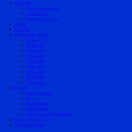
Div foton
Konfirmationskort
Gruppfoton
Riksväg 1 byggs
Filmer
Flygfoto
Vikingstad i media
1900 – 1929
1930-talet
1950-talet
1960-talet
1970-talet
1980-talet
1990-talet
2000-talet
2010-talet
Övrigt
Efterlysningar
Brev
Fornminnen
Förklaringar
Om Kulturarv Vikingstad
Cookie Policy (EU)
Sök via en karta