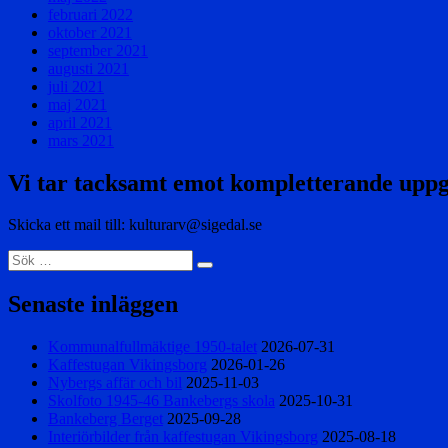
februari 2022
oktober 2021
september 2021
augusti 2021
juli 2021
maj 2021
april 2021
mars 2021
Vi tar tacksamt emot kompletterande uppg
Skicka ett mail till: kulturarv@sigedal.se
Sök
Sök
efter:
Senaste inläggen
Kommunalfullmäktige 1950-talet
2026-07-31
Kaffestugan Vikingsborg
2026-01-26
Nybergs affär och bil
2025-11-03
Skolfoto 1945-46 Bankebergs skola
2025-10-31
Bankeberg Berget
2025-09-28
Interiörbilder från kaffestugan Vikingsborg
2025-08-18