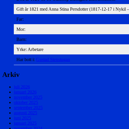
Gift år 1821 med Anna Stina Persdotter (1817-12-17 i Nykil 
Far:
Mor:
Barn:
Yrke: Arbetare
Har bott i:
Gustad Stenstugan
Arkiv
juli 2026
januari 2026
november 2025
oktober 2025
september 2025
augusti 2025
juni 2025
januari 2025
november 2024