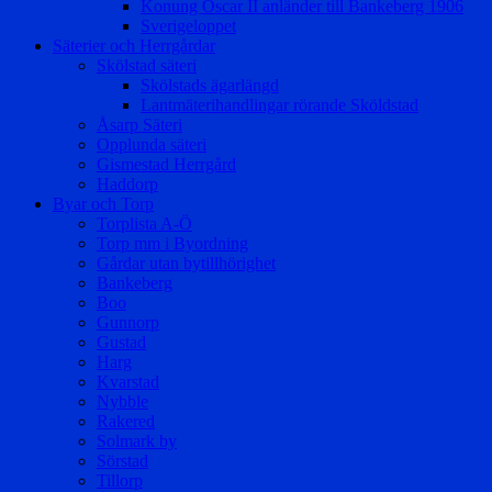
Konung Oscar II anländer till Bankeberg 1906
Sverigeloppet
Säterier och Herrgårdar
Skölstad säteri
Skölstads ägarlängd
Lantmäterihandlingar rörande Sköldstad
Åsarp Säteri
Opplunda säteri
Gismestad Herrgård
Haddorp
Byar och Torp
Torplista A-Ö
Torp mm i Byordning
Gårdar utan bytillhörighet
Bankeberg
Boo
Gunnorp
Gustad
Harg
Kvarstad
Nybble
Rakered
Solmark by
Sörstad
Tillorp