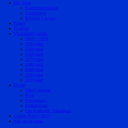
Div foton
Konfirmationskort
Gruppfoton
Riksväg 1 byggs
Filmer
Flygfoto
Vikingstad i media
1900 – 1929
1930-talet
1950-talet
1960-talet
1970-talet
1980-talet
1990-talet
2000-talet
2010-talet
Övrigt
Efterlysningar
Brev
Fornminnen
Förklaringar
Om Kulturarv Vikingstad
Cookie Policy (EU)
Sök via en karta