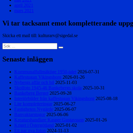
april 2021
mars 2021
Vi tar tacksamt emot kompletterande uppg
Skicka ett mail till: kulturarv@sigedal.se
Sök
Sök
efter:
Senaste inläggen
Kommunalfullmäktige 1950-talet
2026-07-31
Kaffestugan Vikingsborg
2026-01-26
Nybergs affär och bil
2025-11-03
Skolfoto 1945-46 Bankebergs skola
2025-10-31
Bankeberg Berget
2025-09-28
Interiörbilder från kaffestugan Vikingsborg
2025-08-18
Lite kompletteringar
2025-06-27
Fastigheten Nygärde
2025-06-07
Banvaktarstugor
2025-06-06
Kreaturshandlare Kasper Gustavsson
2025-01-26
Kriget i Östergötland
2025-01-02
Ett par nya foton
2024-11-13