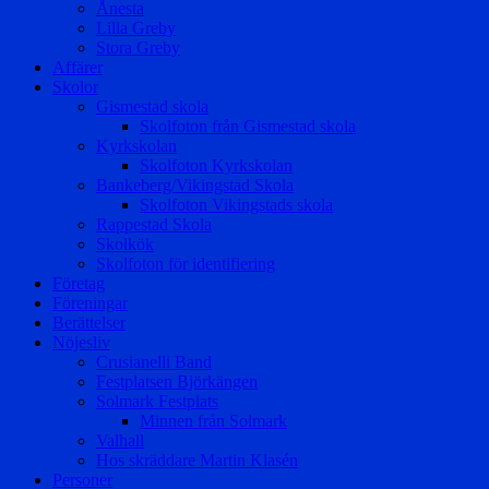
Ånesta
Lilla Greby
Stora Greby
Affärer
Skolor
Gismestad skola
Skolfoton från Gismestad skola
Kyrkskolan
Skolfoton Kyrkskolan
Bankeberg/Vikingstad Skola
Skolfoton Vikingstads skola
Rappestad Skola
Skolkök
Skolfoton för identifiering
Företag
Föreningar
Berättelser
Nöjesliv
Crusianelli Band
Festplatsen Björkängen
Solmark Festplats
Minnen från Solmark
Valhall
Hos skräddare Martin Klasén
Personer